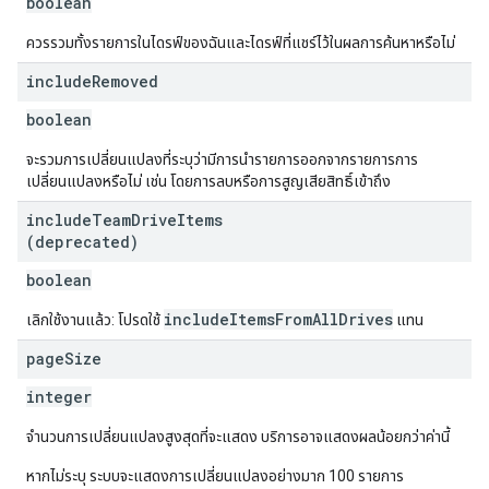
boolean
ควรรวมทั้งรายการในไดรฟ์ของฉันและไดรฟ์ที่แชร์ไว้ในผลการค้นหาหรือไม่
include
Removed
boolean
จะรวมการเปลี่ยนแปลงที่ระบุว่ามีการนำรายการออกจากรายการการ
เปลี่ยนแปลงหรือไม่ เช่น โดยการลบหรือการสูญเสียสิทธิ์เข้าถึง
include
Team
Drive
Items
(deprecated)
boolean
includeItemsFromAllDrives
เลิกใช้งานแล้ว: โปรดใช้
แทน
page
Size
integer
จำนวนการเปลี่ยนแปลงสูงสุดที่จะแสดง บริการอาจแสดงผลน้อยกว่าค่านี้
หากไม่ระบุ ระบบจะแสดงการเปลี่ยนแปลงอย่างมาก 100 รายการ