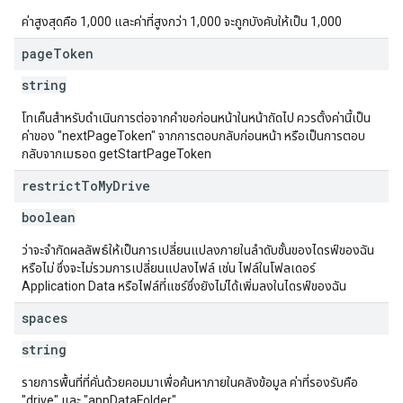
ค่าสูงสุดคือ 1,000 และค่าที่สูงกว่า 1,000 จะถูกบังคับให้เป็น 1,000
page
Token
string
โทเค็นสำหรับดำเนินการต่อจากคำขอก่อนหน้าในหน้าถัดไป ควรตั้งค่านี้เป็น
ค่าของ "nextPageToken" จากการตอบกลับก่อนหน้า หรือเป็นการตอบ
กลับจากเมธอด getStartPageToken
restrict
To
My
Drive
boolean
ว่าจะจำกัดผลลัพธ์ให้เป็นการเปลี่ยนแปลงภายในลำดับชั้นของไดรฟ์ของฉัน
หรือไม่ ซึ่งจะไม่รวมการเปลี่ยนแปลงไฟล์ เช่น ไฟล์ในโฟลเดอร์
Application Data หรือไฟล์ที่แชร์ซึ่งยังไม่ได้เพิ่มลงในไดรฟ์ของฉัน
spaces
string
รายการพื้นที่ที่คั่นด้วยคอมมาเพื่อค้นหาภายในคลังข้อมูล ค่าที่รองรับคือ
"drive" และ "appDataFolder"