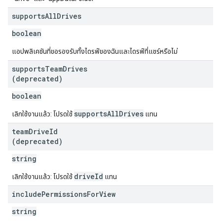
supports
All
Drives
boolean
แอปพลิเคชันที่ขอรองรับทั้งไดรฟ์ของฉันและไดรฟ์ที่แชร์หรือไม่
supports
Team
Drives
(deprecated)
boolean
supportsAllDrives
เลิกใช้งานแล้ว: โปรดใช้
แทน
team
Drive
Id
(deprecated)
string
driveId
เลิกใช้งานแล้ว: โปรดใช้
แทน
include
Permissions
For
View
string