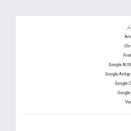
ار
And
Ch
Fir
Google AI S
Google Antigr
Google 
Google
Vie