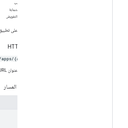
نص الطلب
نظرة عامة
نص الاستجابة
جلب
نطاقات التفويض
قائمة
التغييرات
للحصول على تطبيق مح
قنوات
تعليقات
سِوَاقَة
طلب HTTP
ملف
/apps/{appId}
العمليات
الأذونات
يستخدِم عنوان URL بنية
الردود
النُسخ السابقة
مَعلمات المسار
الأنواع
علامة
المعلمات
المستخدم
v2
app
Id
مكتبات العملاء
عبارات وعوامل تشغيل طلب البحث