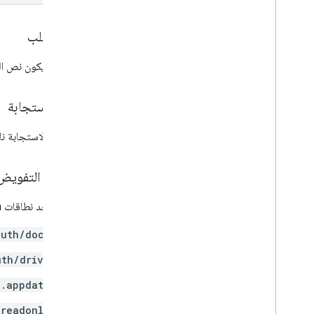
أنواع MIME المدعومة
تصدير أنواع MIME
نص الطلب
الأدوار والأذونات
مصنِّفات المناطق
يجب أن يكون نص الط
الاختلافات بين مساحات التخزين السحابي
المشتركة و"ملفاتي"
حدود الاستخدام
نص الاستجابة
إذا كانت الاستجابة
Drive Activity API
v2
مكتبات العملاء
نطاقات التفويض
عمليات تنزيل مكتبة العميل
يتطلب أحد نطاقات OAuth التالية:
Drive Labels API
auth/docs
v2
الإصدار التجريبي
uth/drive
مكتبات العملاء
e.appdata
حدود الاستخدام
.readonly