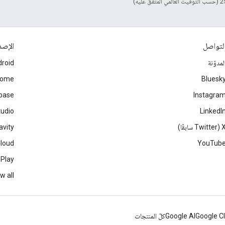
لتواصل
الإصد
لمدوّنة
roid
rome
Bluesk
ebase
Instagra
tudio
LinkedI
Twitter سابقًا)
avity
Cloud
YouTub
 Play
w all
Google C
Google AI
كلّ المنتجات