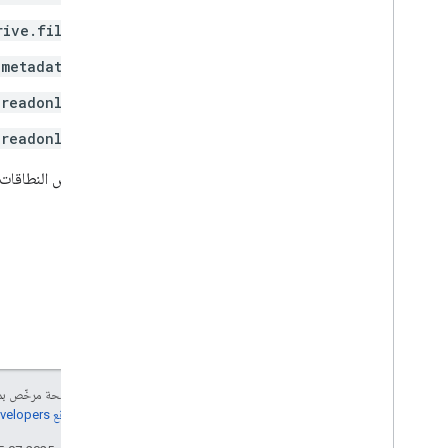
واجهة برمجة تطبيقات Google Picker
rive.file
الملخّص
صفوف
.metadata
تعدادات
.readonly
واجهات
النوع البديل للأسماء المستعارة
.readonly
تكون بعض النطاقات م
إنّ محتوى هذه الصفحة مرخّص 
مراجعة
سياسات موقع Google Developers‏