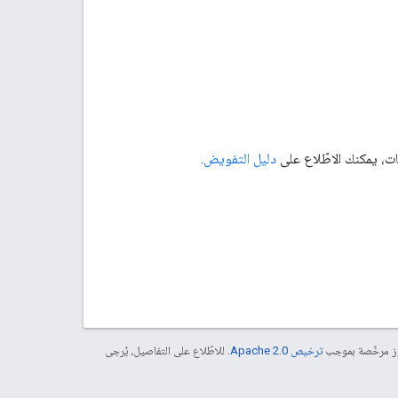
ت، يمكنك الاطّلاع على
دليل التفويض
.
موز مرخّصة بموجب
ترخيص Apache 2.0‏
. للاطّلاع على التفاصيل، يُرجى