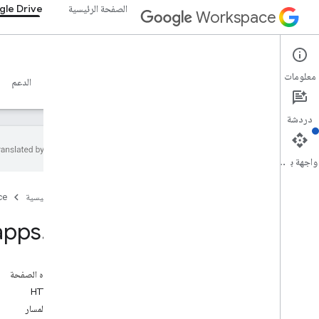
الصفحة الرئيسية
le Drive
Workspace
Google Drive
معلومات
نظرة عامة
الأدلة
المرجع
خادم MCP
نماذج
الدعم
دردشة
واجهة برمجة التطبيقات
واجهة برمجة تطبيقات Drive
الصفحة الرئيسية
ce
v3
ملخص الموارد
apps
.
get
موارد REST
لمحة
على هذه الصفحة
accessproposals
طلب HTTP
الاعتمادات
مَعلمات المسار
التطبيقات