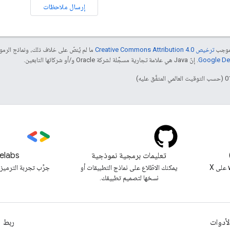
إرسال ملاحظات
بموجب
ترخيص Creative Commons Attribution 4.0‏
ما لم يُنصّ على خلاف ذلك، ونماذج الر
. إنّ Java هي علامة تجارية مسجَّلة لشركة Oracle و/أو شركائها التابعين.
تعليمات برمجية نموذجية
elabs
متابعة @workspacedevs على X
يمكنك الاطّلاع على نماذج التطبيقات أو
جرِّب تجربة الترميز 
نسخها لتصميم تطبيقك.
لأدوات
ربط