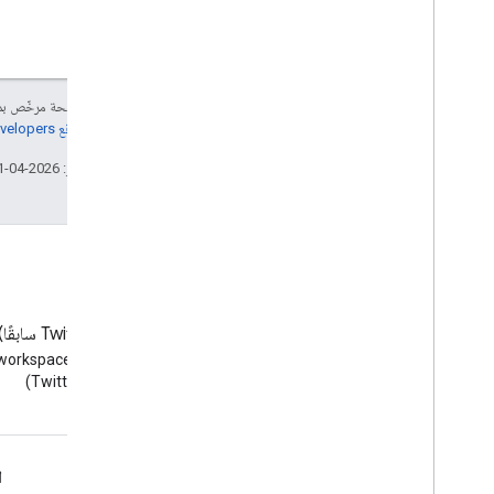
إنّ محتوى هذه الصفحة مرخّص 
مراجعة
سياسات موقع Google Developers‏
تاريخ التعديل الأخير: 2026-04-01 (حسب التوقيت العالمي المتفَّق عليه)
المدونة
‫X ‏(Twitter سابقًا)
الاطّلاع على مدونة Google
(Twitter)
Workspace Developers
Google Workspace لمطوّري البرامج
ا