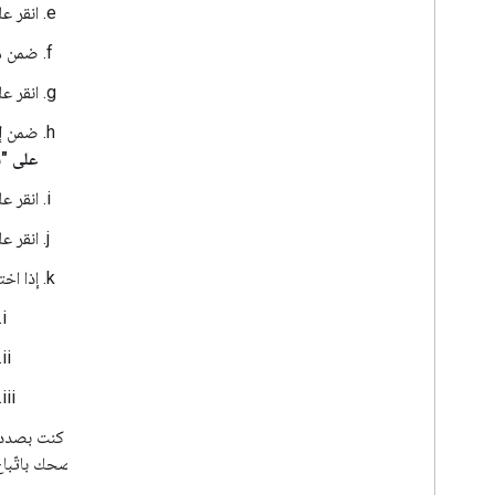
انقر ع
تعديل اشتراك أو تجديده
حلّ الأخطاء وإعادة تفعيل الاشتراك
ضمن
م
حذف اشتراك
انقر ع
جرّبه - مراقبة أحداث Google Meet باستخدام
Python
ضمن
إ
مرجع واجهة برمجة التطبيقات
على "سي
الحدود والحصص
ملاحظات حول الإصدار
انقر ع
انقر ع
إذا اخ
إذا كنت بصدد إنشاء
ننصحك باتّباع