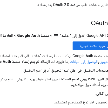
 شاشة طلب موافقة OAuth 2.0 بعد إعدادها.
menu
>
منصة Google Auth
>
العلامة ا
ى "هوية العلامة التجارية"
لب الموافقة المتعلّقة ببروتوكول OAuth" التالية في
مهور
و
الوصول إلى البيانات
. إذا ظهرت لك الرسالة
لم يتم إعداد منصة Google Auth بعد
علومات التطبيق
، في حقل
اسم التطبيق
، أدخِل
اسم التطبيق
.
ل
البريد الإلكتروني لدعم المستخدمين
، اختَر عنوان بريد إلكتروني للدعم يمك
ديهم أسئلة حول موافقتهم.
لى
التالي
.
لجمهور
، اختَر نوع المستخدم لتطبيقك.