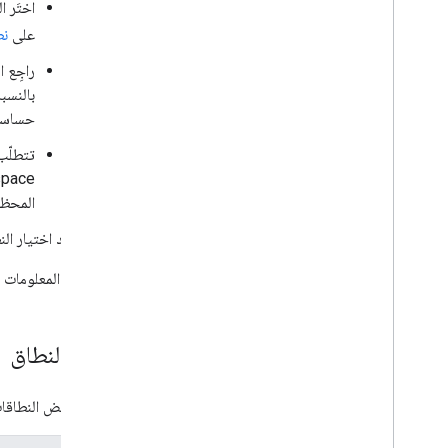
اختَر 
على
نطاقات 
راجِع 
بالنسب
حساسة 
المحظورة إجراء
بعد اختيار ال
لمزيد من المعلومات حول إعداد موا
فئات النطاق
تتطلّب بعض النطاقات