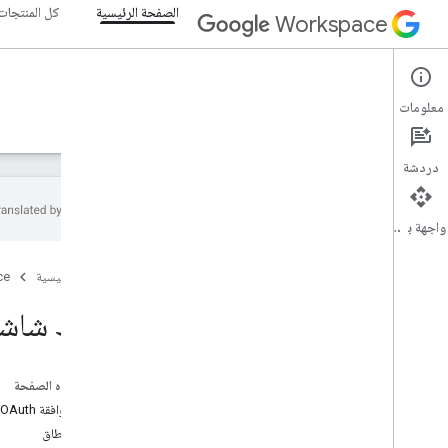
الصفحة الرئيسية
كل المنتجات
Workspace
الصفحة الرئيسية
معلومات
نظرة عامة
المستكشف
الأدلة
الدعم
دردشة
واجهة برمجة التطبيقات
البدء
الصفحة الرئيسية
ce
نظرة عامة
إنشاء مشروع على Google Cloud
ضبط شاشة موافقة Auth
تفعيل واجهات برمجة التطبيقات في Google
Workspace
تثبيت أدوات المطوّرين
على هذه الصفحة
إعداد موافقة OAuth
إعداد المصادقة
فئات النطاق
نظرة عامة