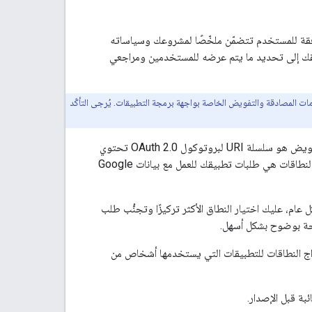
حصول على إذن الوصول، يعرض Google شاشة طلب الموافقة للمستخدم تتضمّن ملخّصًا لمشروعك وسياساته
بة. يؤدي ضبط شاشة طلب الموافقة المتعلّقة ببروتوكول OAuth في تطبيقك إلى تحديد ما يتم عرضه للمستخدمين ومراجعي
Google Workspac، مثل Drive API، مستندات تغطي معلومات المصادقة والتفويض الخاصة بواجهة برمجة التطبيقات. يُرجى التأكّد
والإفصاح عنها. نطاق التفويض هو سلسلة URI لبروتوكول OAuth 2.0 تحتوي
على اسم تطبيق Google Workspace ونوع البيانات التي يمكنه الوصول إليها ومستوى الوصول. النطاقات هي طلبات تطبيقك للعمل مع بيانات Google
م، عليك اختيار النطاق الأكثر تركيزًا وتجنُّب طلب
ّحة بوضوح بشكل أسهل.
فقة، ولكن عليك فقط إدراج النطاقات للتطبيقات التي يستخدمها أشخاص من
ة قبل الإصدار.