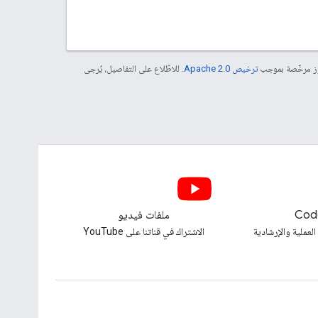
موز مرخّصة بموجب
ترخيص Apache 2.0‏
. للاطّلاع على التفاصيل، يُرجى
Cod
ملفات فيديو
العملية والإرشادية
الاشتراك في قناتنا على YouTube