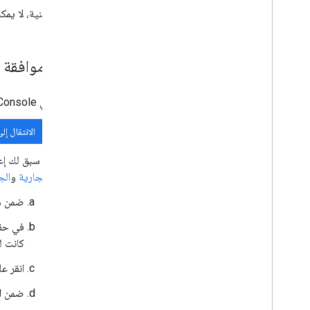
عرض حدود الحصة وتعديلها
لأسباب أمنية، لا يمكنك إزالة
إنشاء خدمة إدارة مفاتيح التشفير
نظرة عامة
إعداد موافقة OAuth
إعداد الخدمة
ترميز البيانات وفك تشفيرها
في Google API Console، انتقِل إلى "القائمة"
مرجع واجهة برمجة التطبيقات
الانتقال إل
إدارة الملفات المشفَّرة من جهة العميل
استخدام Drive API
إذا سبق لك إعداد منصة Google Auth، يمكنك ضبط إعدادات "شاشة ط
ملفات الاستيراد المجمّع
التجارية
و
الج
ضمن
م
الاشتراك في أحداث Google Workspace
نظرة عامة
في حق
أنواع الأحداث
كانت ل
اختيار النطاقات
انقر ع
إنشاء اشتراك
الاطّلاع على تفاصيل حول اشتراك
ضمن
ا
إدراج الاشتراكات