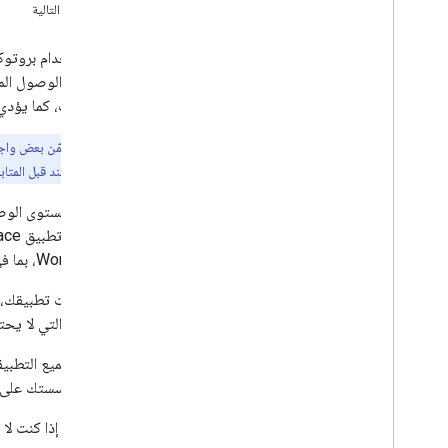
الخطوة التالية
إعداد موافقة OAuth
إنشاء بيانات اعتماد للوصول
إعداد خوادم MCP
التطبيقات، كما يؤدي
إعداد خوادم MCP في Google
Workspace
ملاحظة:
السماح لوكلاء الذكاء الاصطناعي بالبحث في
Google Workspace
من قراءة هذا المستند قبل المتاب
ضبط إعدادات الأمان لخوادم MCP
لتحديد مستوى الوص
إنشاء التطبيقات باستخدام الذكاء الاصطناعي
Workspace، بما في ذلك البيانات في حساب Google للمستخدمين.
نظرة عامة
استخدام النماذج اللغوية الكبيرة (LLM)
عند تثبيت تطبيقك، ي
النطاقات التي لا ي
إدارة الوصول والاستخدام
إدارة بيانات الاعتماد لواجهات برمجة التطبيقات
خارج مؤسستك على Google Workspace
عرض واجهات برمجة التطبيقات وإيقافها
مراقبة المقاييس من أجل واجهات برمجة
ملاحظة:
إذا كنت لا
التطبيقات