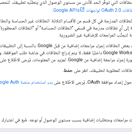
النطاقات التي توفّر الحد الأدنى من مستوى الوصول الذي يتطلّبه تطبيقك. للحصول
OAuth 2.0 لواجهات Google APIs
.
النطاقات المدرَجة في كل قسم من الأقسام الثلاثة: النطاقات غير الحساسة والنط
ة إلى أي نطاقات مدرَجة في قسمَي "النطاقات الحساسة" أو "النطاقات المحظورة"
لتجنُّب المراجعات الإضافية غير الضرورية.
تتطلّب بعض النطاقات إجراء مراجعات إضافية من
Google Workspace داخليًا فقط، لا يتم إدراج النطاقات في شاشة طلب المو
 مراجعة إضافية من Google. لمزيد من المعلومات، يُرجى الاطّلاع على
نطاقات المطلوبة لتطبيقك، انقر على
حفظ
.
فقة OAuth، يُرجى الاطّلاع على
بدء استخدام منصة Google Auth
 مراجعات ومتطلبات إضافية بسبب مستوى الوصول أو نوعه. ضَع في اعتبارك الأنو