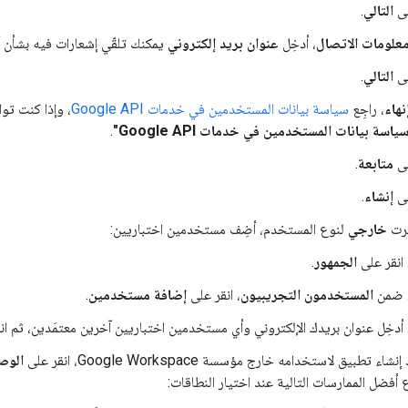
لى
التالي
.
علومات الاتصال
، أدخِل
عنوان بريد إلكتروني
يمكنك تلقّي إشعارات فيه بشأن 
لى
التالي
.
نهاء
، راجِع
سياسة بيانات المستخدمين في خدمات Google API
، وإذا كنت توا
اسة بيانات المستخدمين في خدمات Google API"
.
لى
متابعة
.
لى
إنشاء
.
ترت
خارجي
لنوع المستخدم، أضِف مستخدمين اختباريين:
انقر على
الجمهور
.
ضمن
المستخدمون التجريبيون
، انقر على
إضافة مستخدمين
.
أدخِل عنوان بريدك الإلكتروني وأي مستخدمين اختباريين آخرين معتمَدين، ثم ان
 تطبيق لاستخدامه خارج مؤسسة Google Workspace، انقر على
الوصو
 أفضل الممارسات التالية عند اختيار النطاقات: