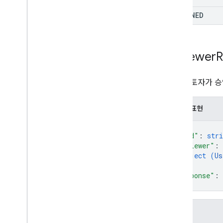
DECLINED
Reviewer
R
특정 검토자가 승
JSON 표현
{
"kind"
: 
stri
"reviewer"
: 
object (
Us
}
,
"response"
: 
}
필드