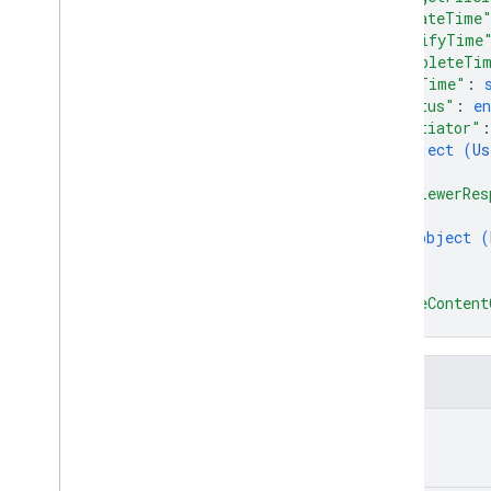
유형
"createTime
라벨
"modifyTime
"completeTi
사용자
"dueTime"
: 
v2
"status"
: 
e
클라이언트 라이브러리
"initiator"
:
검색어 및 연산자
object (
Us
지원되는 MIME 유형
}
,
"reviewerRes
MIME 유형 내보내기
{
역할 및 권한
object (
지역 분류기
}
공유 드라이브와 내 드라이브의 차이점
]
,
사용량 한도
"fileContent
}
Drive Activity API
v2
필드
클라이언트 라이브러리
kind
클라이언트 라이브러리 다운로드
Drive Labels API