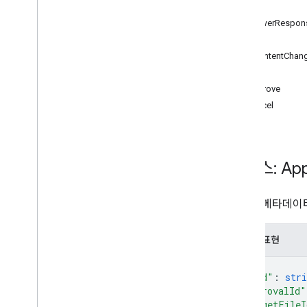
상태
승인
ReviewerRespon
취소
응답
댓글
FileContentChan
decline
메서드
get
approve
list
cancel
재할당
시작
앱
changes
리소스: App
channels
댓글
승인의 메타데이터
드라이브
files
JSON 표현
작업
권한
{
답글
"kind"
: 
stri
revisions
"approvalId"
"targetFileI