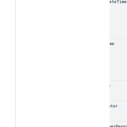
complete
Time
due
Time
status
initiator
reviewer
Resp