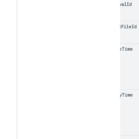
approval
Id
v2
v2beta
클라이언트 라이브러리
target
File
Id
사용량 한도
Google Picker API
create
Time
요약
클래스
열거형
인터페이스
유형 별칭
modify
Time