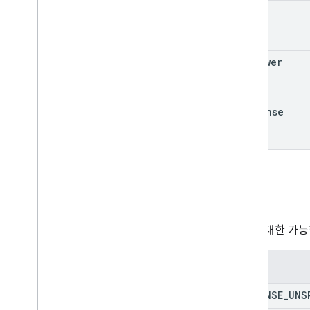
kind
reviewer
response
응답
승인에 대한 가능
열거형
RESPONSE
_
UNS