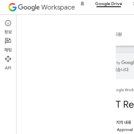
홈
Google Drive
Workspace
Google Drive
정보
개요
가이드
참조
MCP 서버
샘플
지원
채팅
API
있을 수 있습니다.
Drive API
v3
홈
Google Wor
리소스 요약
REST Re
REST 리소스
정보
accessproposals
이 페이지의 내용
승인
리소스: Approval
개요