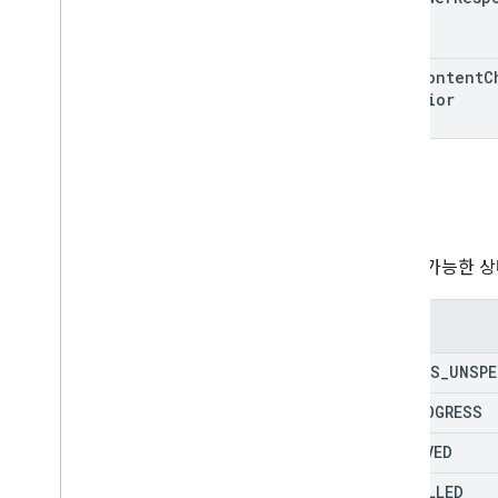
file
Content
C
Behavior
상태
승인의 가능한 상
열거형
STATUS
_
UNSPE
IN
_
PROGRESS
APPROVED
CANCELLED