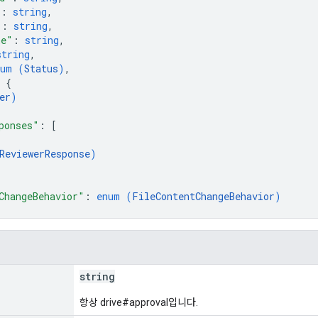
"
: 
string
,
"
: 
string
,
me"
: 
string
,
string
,
num (
Status
)
,
 
{
er
)
ponses"
: 
[
ReviewerResponse
)
ChangeBehavior"
: 
enum (
FileContentChangeBehavior
)
string
항상 drive#approval입니다.