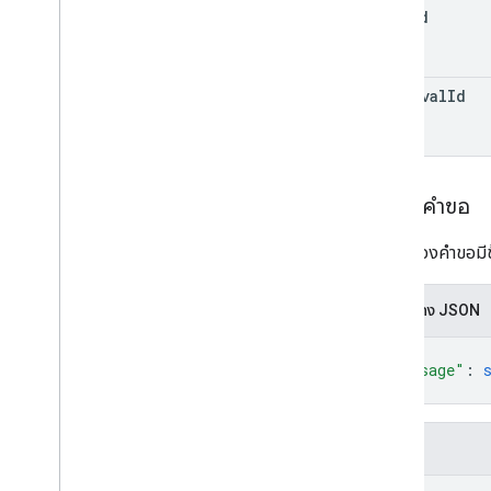
ประเภท
file
Id
ป้ายกำกับ
ผู้ใช้
v2
approval
Id
ไลบรารีของไคลเอ็นต์
คำค้นหาและโอเปอเรเตอร์
ประเภท MIME ที่รองรับ
ส่งออกประเภท MIME
เนื้อหาคำขอ
บทบาทและสิทธิ์
ตัวแยกประเภทภูมิภาค
เนื้อหาของคำขอมีข้
ความแตกต่างระหว่างไดรฟ์ที่แชร์กับไดรฟ์ของ
ฉัน
การแสดง JSON
ขีดจำกัดการใช้งาน
{
"message"
: 
Drive Activity API
}
v2
ไลบรารีของไคลเอ็นต์
ฟิลด์
การดาวน์โหลดไลบรารีของไคลเอ็นต์