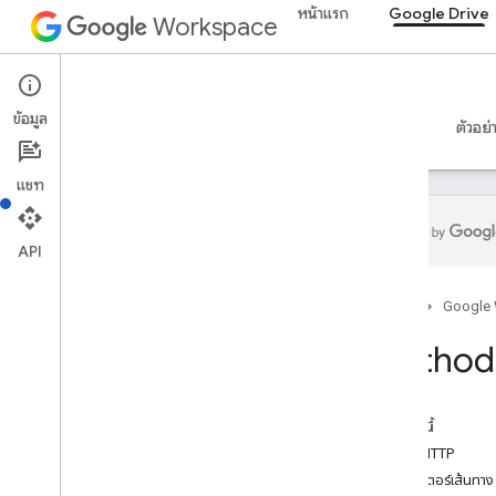
หน้าแรก
Google Drive
Workspace
Google Drive
ข้อมูล
ภาพรวม
คำแนะนำ
ข้อมูลอ้างอิง
เซิร์ฟเวอร์ MCP
ตัวอย่
แชท
API
API ไดรฟ์
หน้าแรก
Google
v3
สรุปทรัพยากร
Method:
ทรัพยากรของ REST
เกี่ยวกับ
ในหน้านี้
accessproposals
คำขอ HTTP
การอนุมัติ
พารามิเตอร์เส้นทาง
ภาพรวม