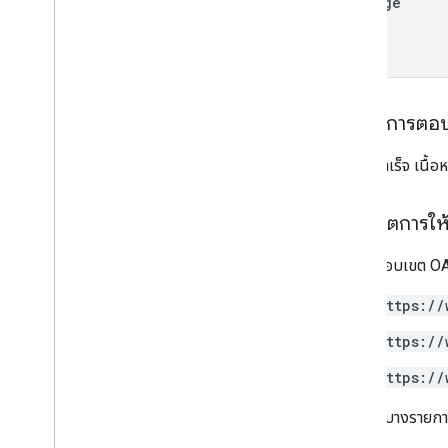
message
Drive Labels API
v2
v2 เบต้า
ไลบรารีของไคลเอ็นต์
ขีดจำกัดการใช้งาน
เนื้อหาการตอ
Google Picker API
หากทำสำเร็จ เนื้
สรุป
ชั้นเรียน
ขอบเขตการให้ส
Enums
อินเทอร์เฟซ
ต้องใช้ขอบเขต OAu
ประเภทชื่อแทน
https://
https://
https://
ขอบเขตบางรายการถู