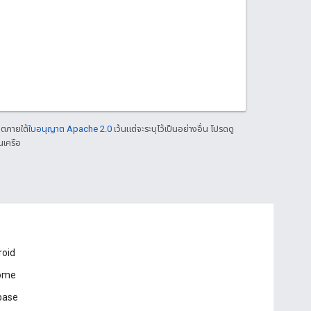
าตภายใต้
ใบอนุญาต Apache 2.0
เว้นแต่จะระบุไว้เป็นอย่างอื่น โปรดดู
นเครือ
roid
ome
base