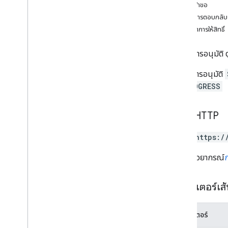
เนื้อหาคำขอ
อนุมัติ
เนื้อหาการตอบกลับ
ยกเลิก
ขอบเขตการให้สิทธิ์
ความคิดเห็น
ปฏิเสธ
ยกเลิกการอนุมัติ ดูข
ดาวน์โหลด
ลิสต์
อัปเดตการอนุมัติ
มอบหมายใหม่
IN_PROGRESS
เริ่มต้น
แอป
คำขอ HTTP
การเปลี่ยนแปลง
ช่อง
POST https:/
ความคิดเห็น
ขับรถ
URL ใช้ไวยากรณ์
ไฟล์
การดำเนินการ
พารามิเตอร์เส
สิทธิ์
การตอบกลับ
พารามิเตอร์
ฉบับ