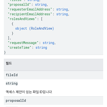
"proposalId"
: 
string
,
"requesterEmailAddress"
: 
string
,
"recipientEmailAddress"
: 
string
,
"rolesAndViews"
: 
[
{
object (
RoleAndView
)
}
]
,
"requestMessage"
: 
string
,
"createTime"
: 
string
}
필드
file
Id
string
액세스 제안이 있는 파일 ID입니다.
proposal
Id