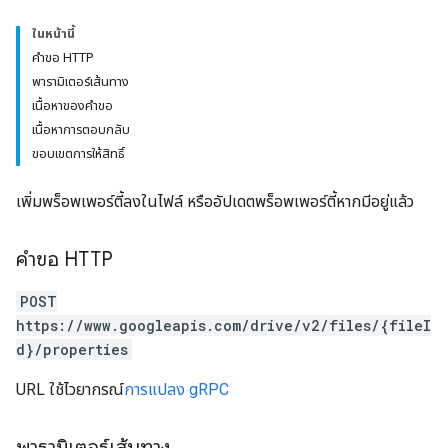
ในหน้านี้
คำขอ HTTP
พารามิเตอร์เส้นทาง
เนื้อหาของคำขอ
เนื้อหาการตอบกลับ
ขอบเขตการให้สิทธิ์
เพิ่มพร็อพเพอร์ตี้ลงในไฟล์ หรืออัปเดตพร็อพเพอร์ตี้หากมีอยู่แล้ว
คำขอ HTTP
POST
https://www.googleapis.com/drive/v2/files/{fileI
d}/properties
URL ใช้ไวยากรณ์
การแปลง gRPC
พารามิเตอร์เส้นทาง