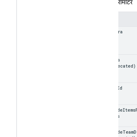
क्वेरी पैरामीटर
ट्रैश
ट्रैश से निकालें
पैरामीटर
अपडेट करो
स्मार्टवॉच
corpora
अभिभावक
अनुमतियां
प्रॉपर्टी
जवाब
corpus
(deprecated)
संशोधन
प्रकार
लेबल
drive
Id
बदली गई तारीख का व्यवहार
अनुमान
उपयोगकर्ता
include
Items
दृश्यता
Drives
क्लाइंट लाइब्रेरी
खोज क्वेरी में इस्तेमाल हुए शब्द और ऑपरेटर
include
Team
D
MIME टाइप काम करते हैं