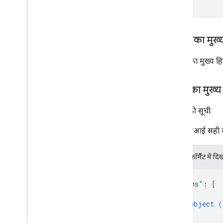
अनुरोध का मुख्
अनुरोध का मुख्य हि
जवाब का मुख्य
फ़ाइलों की सूची.
अगर एपीआई सही से जु
JSON फ़ॉर्मैट में दि
{
"items"
: 
[
{
object (
}