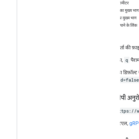
क्वेरी पैरामीटर
चैनल
अनुरोध का मुख्य भाग
बच्चे
जवाब का मुख्य भाग
टिप्पणियां
अनुमति पाने के लिंक
ड्राइव
कॉर्पस
फ़ाइलें
खास जानकारी
उपयोगकर्ता की फ़ाइ
कॉपी करें
मिटाएं
यह तरीका,
q
पैराम
खाली ट्रैश
एक्सपोर्ट करें
यह तरीका डिफ़ॉल्ट 
generate
Cse
Token
trashed=false
जनरेट करने के आईडी
पाएं
एचटीटीपी अनुर
insert
सूची
GET https://
लिस्टलेबल
यह यूआरएल,
gRPC
लेबल संशोधित करें
पैच
छूना