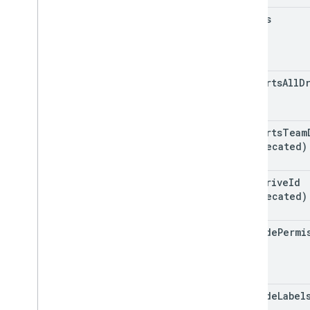
spaces
supports
All
D
supports
Team
(deprecated)
team
Drive
Id
(deprecated)
include
Permi
View
include
Label