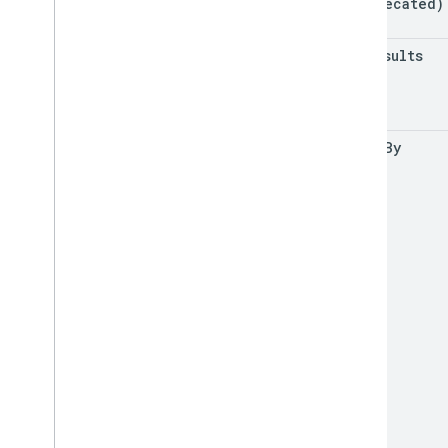
(deprecated)
MIME प्रकार निर्यात करें
भूमिकाएं और अनुमतियां
max
Results
क्षेत्र के हिसाब से डेटा की कैटगरी
शेयर की गई ड्राइव और 'मेरी ड्राइव' में अंतर
इस्तेमाल करने की सीमा
order
By
Drive Activity API
v2
क्लाइंट लाइब्रेरी
क्लाइंट लाइब्रेरी डाउनलोड
Drive Labels API
v2
वर्शन 2बीटा
क्लाइंट लाइब्रेरी
इस्तेमाल करने की सीमा
Google Picker API