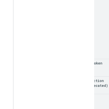
खास जानकारी
कक्षाएं
Enums
इंटरफ़ेस
प्रकार उपनाम
page
Token
projection
(deprecated)
q