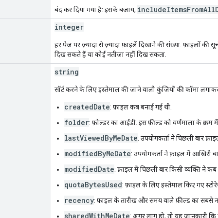
includeItemsFromAll
बंद कर दिया गया है: इसके बजाय,
integer
हर पेज पर ज़्यादा से ज़्यादा फ़ाइलें दिखाने की संख्या. फ़ाइलों की 
दिख सकते हैं या कोई नतीजा नहीं दिख सकता.
string
सॉर्ट करने के लिए इस्तेमाल की जाने वाली कुंजियों की कॉमा लगाकर अ
createdDate
: फ़ाइल कब बनाई गई थी.
folder
: फ़ोल्डर का आईडी. इस फ़ील्ड को वर्णमाला के क्रम मे
lastViewedByMeDate
: उपयोगकर्ता ने पिछली बार फ़ा
modifiedByMeDate
: उपयोगकर्ता ने फ़ाइल में आखिरी
modifiedDate
: फ़ाइल में पिछली बार किसी व्यक्ति ने क
quotaBytesUsed
: फ़ाइल के लिए इस्तेमाल किए गए स्टोर
recency
: फ़ाइल के तारीख और समय वाले फ़ील्ड का सबसे नय
sharedWithMeDate
: अगर लागू हो, तो यह जानकारी कि