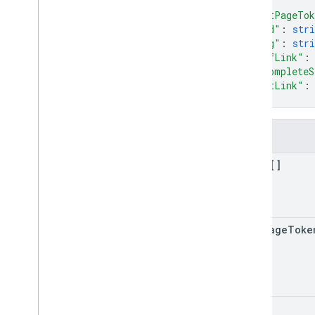
]
,
"nextPageTo
"kind"
: 
stri
"etag"
: 
stri
"selfLink"
:
"incompleteS
"nextLink"
:
}
फ़ील्ड
items[]
next
Page
Toke
kind