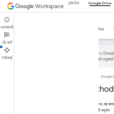
होम पेज
Google Drive
Workspace
Google Drive
जानकारी
खास जानकारी
गाइड
रेफ़रंस
एमसीपी सर्वर
सैंपल
चैट करें
एपीआई
एआई से मिले अनुवादों म
डिस्क API
v3
होम पेज
Google 
v2
संसाधन की खास जानकारी
Method:
REST के संसाधन
समय
इस पेज पर, यह जानक
आपके लिए सुझाए गए ऐप्लिकेशन
एचटीटीपी अनुरोध
बदलाव