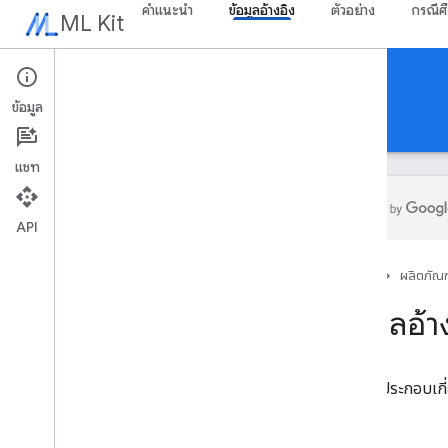
คำแนะนำ
ข้อมูลอ้างอิง
ตัวอย่าง
กรณีศ
ML Kit
ข้อมูลอ้างอิง
ข้อมูล
Android
iOS Swift
วัตถุประสงค์ iOS-C
แชท
API
ภาพรวม
หน้าแรก
ผลิตภัณฑ
com
.
google
.
android
.
odml
.
image
com
.
google
.
mlkit
.
general
ข้อมูลอ้
com
.
google
.
mlkit
.
Common
.
model
com
.
google
.
mlkit
.
genai
.
common
(Kotlin)
เอกสารประกอบเกี่
com
.
google
.
mlkit
.
genai
.
common
.
audio
(Kotlin)
com
.
google
.
mlkit
.
genai
.
common