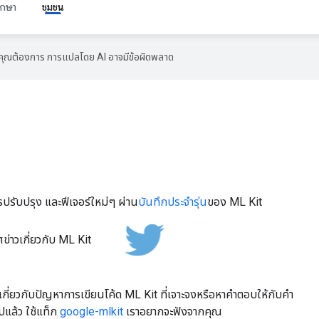
ึกษา
ชุมชน
ที่คุณต้องการ การแปลโดย AI อาจมีข้อผิดพลาด
รปรับปรุง และฟีเจอร์ใหม่ๆ ผ่าน
บันทึกประจํารุ่น
ของ ML Kit
ข่าวเกี่ยวกับ ML Kit
กี่ยวกับปัญหาการเขียนโค้ด ML Kit ที่เจาะจงหรือหาคําตอบให้กับคํา
ปแล้ว ใช้แท็ก
google-mlkit
เราอยากจะฟังจากคุณ