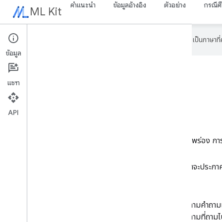
คำแนะนำ
ข้อมูลอ้างอิง
ตัวอย่าง
กรณีศ
ML Kit
Google ใช้เทคโนโลยี AI เพื่อแปลเนื้อหาเป็นภาษา
ข้อมูล
เข้าร่วมชุมชน
แชท
API
ดูข้อมูลเกี่ยวกับการแก้ไขข้อบกพร่อง กา
ติดตาม
นักพัฒนาซอฟต์แวร์ของ Google
บน Twitter ซึ่งเราจะประกาศ
ถามคําถามเ
ถามที่ถามไ