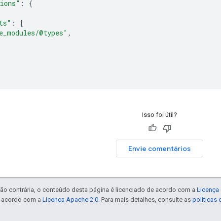
ions"
:
{
ts"
:
[
e_modules/@types"
,
Isso foi útil?
Envie comentários
ão contrária, o conteúdo desta página é licenciado de acordo com a
Licença 
e acordo com a
Licença Apache 2.0
. Para mais detalhes, consulte as
políticas