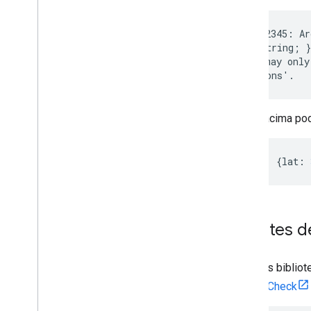
Adicionar um marcador ao mapa
Personalização básica de marcadores
error TS2345: Ar
mapId: string; }
Criar marcadores com imagens
literal may only
Criar marcadores com HTML e CSS
Controlar o comportamento de
conflito
,
altitude e visibilidade
Tornar os marcadores clicáveis e
O erro acima pod
acessíveis
Tornar os marcadores arrastáveis
Migrar para os marcadores avançados
{
center
:
{
lat
:
Marcadores (legado)
Trabalhar com o Places
Visão geral
Pacotes d
Lugares (novo)
Kit de interface do Google Places
Algumas bibliot
Guias do Places
skipLibCheck
Trabalhar com rotas