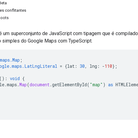
Beta
s conflitantes
Roots
é um superconjunto de JavaScript com tipagem que é compilado 
o simples do Google Maps com TypeScript.
maps.Map
;
ogle.maps.LatLngLiteral
=
{
lat
:
30
,
lng
:
-
110
};
()
:
void
{
le
.
maps
.
Map
(
document
.
getElementById
(
"map"
)
as
HTMLElem