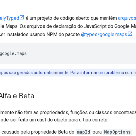
telyTyped
é um projeto de código aberto que mantém
arquivos
gle Maps. Os arquivos de declaração do JavaScript do Google M
ser instalados usando NPM do pacote
@types/google.maps
.
google
.
maps
tipos são gerados automaticamente. Para informar um problema com e
lfa e Beta
lmente não têm as propriedades, funções ou classes encontrad
de ser feito um cast do objeto para o tipo correto.
 é causado pela propriedade Beta do
mapId
para
MapOptions
.