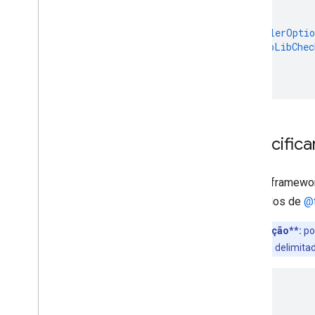
Visão geral
{
Começar
"compilerOpti
Testar a versão de demonstração
"skipLibChec
Classe de rota
}
}
Classe Route Matrix
Guias de migração
Recursos
Especifica
Validação de endereço
Visão geral
Testar a versão de demonstração
Alguns framewor
Começar
instalados de
@
Validar um endereço
Compreender uma resposta básica
**Observação**:
po
Processar a resposta de validação
qualquer pasta delimitad
Processar endereços dos Estados
Unidos
Cobertura de país e região
{
...