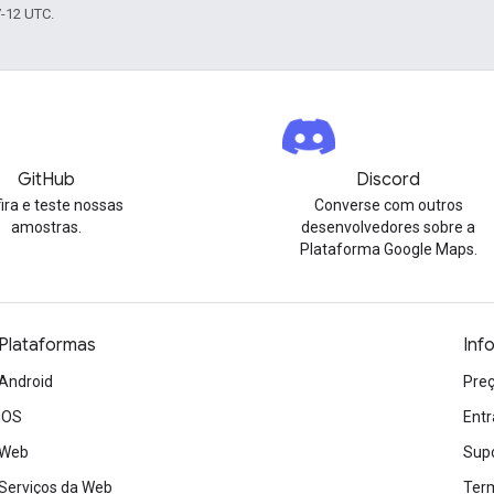
7-12 UTC.
GitHub
Discord
ira e teste nossas
Converse com outros
amostras.
desenvolvedores sobre a
Plataforma Google Maps.
Plataformas
Inf
Android
Preç
iOS
Entr
Web
Sup
Serviços da Web
Term