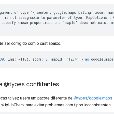
gument of type '{ center: google.maps.LatLng; zoom: num
' is not assignable to parameter of type 'MapOptions'. O
 specify known properties, and 'mapId' does not exist in
e ser corrigido com o cast abaixo.
30
,
lng
:
-
110
},
zoom
:
8
,
mapId
:
'1234'
}
as
google
.
maps
e @types conflitantes
ecas talvez usem um pacote diferente de
@types/google.maps
skipLibCheck para evitar problemas com tipos inconsistentes.