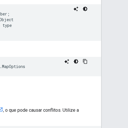
ber;

bject

 type

.
MapOptions
, o que pode causar conflitos. Utilize a