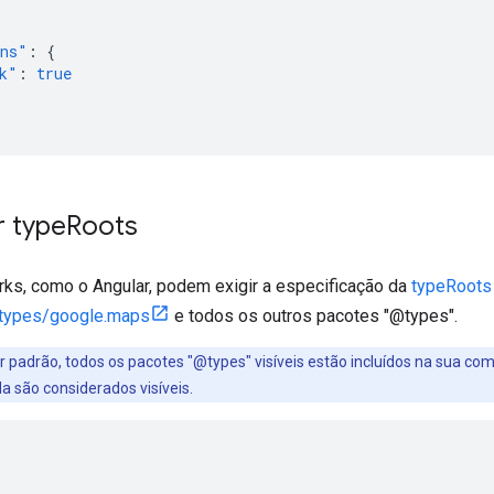
ons"
:
{
k"
:
true
r type
Roots
ks, como o Angular, podem exigir a especificação da
typeRoots
types/google.maps
e todos os outros pacotes "@types".
r padrão, todos os pacotes "@types" visíveis estão incluídos na sua 
a são considerados visíveis.