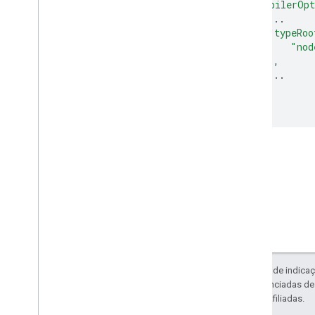
"compilerOpt
Desenhar no mapa
...
Visão geral
"typeRoo
Janelas de informações
"nod
Formas e linhas
],
...
Símbolos
}
Recursos do Web
GL
}
Visualizações de dados do deck
.
gl
Sobreposições de solo
Sobreposições personalizadas
Adicionar uma legenda personalizada
Mostrar dados
Visão geral
Estilo baseado em dados para
conjuntos de dados
Estilo orientado a dados para limites
Exceto em caso de indicaç
KML
código são licenciadas d
Geo
JSON
da Oracle e/ou afiliadas.
Camada de dados