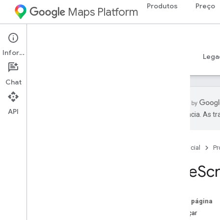
Produtos
Preço
Maps Platform
Web
Maps JavaScript API
Informações
Guias
Referência
Exemplos
Recursos
Lega
API Maps Java
Script
Chat
Visão geral
Configurar a API Java
Script
API
preferência. As t
Receber e usar uma chave de
demonstração do Maps
Usar a verificação de app para proteger
sua chave de API
Página inicial
Pr
Carregar a API Maps Java
Script
Type
Sc
Como lidar com erros
Solução de problemas
Nesta página
Tutoriais
Começar
Adicionar um mapa do Google com