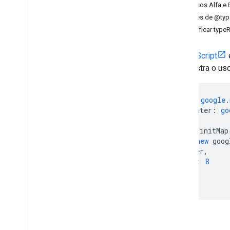
marcadores usando HTML
Recursos Alfa e 
Adicionar um mapa do Google com um
Pacotes de @type
marcador usando Java
Script
Especificar type
Adicionar um mapa do Google a um
app React
O
TypeScript
Mostrar local atual
demonstra o us
Marcadores de cluster
Conceitos
let
map
:
google.
Controle de versões
const
center
:
go
Localização
Práticas recomendadas
function
initMap
map
=
new
goog
Type
Script
center
,
Promessas
zoom
:
8
});
Mapa básico
}
Adicionar um mapa do Google a uma
página da Web
Eventos do mapa
Controles do mapa