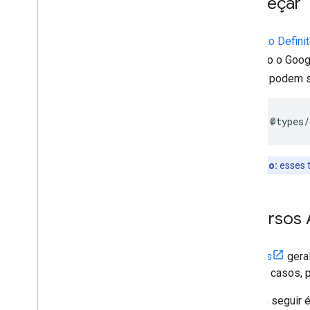
Começar
Controlar zoom e movimento
Tipo de renderização (raster e vetor)
O
projeto Defini
Tipos de mapas
Mapear esquema de cores
incluindo o Goo
Coordenadas de mapa e bloco
GitHub) podem 
Personalizar mapas
npm
i
-
D
@
types
/
Trabalhar com o 3D Maps
Visão geral
Começar
Observação:
esses 
Conceitos
Mapa 3D de base
Marcadores
Recursos A
Desenhar no mapa
Recursos
Os
tipos
gera
desses casos, po
Marcadores
Visão geral
O erro a seguir
Começar