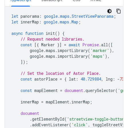
let
panorama
:
google.maps.StreetViewPanorama
;
let
innerMap
:
google.maps.Map
;
async
function
init
()
{
// Request needed libraries.
const
[{
Marker
}]
=
await
Promise
.
all
([
google
.
maps
.
importLibrary
(
'marker'
),
google
.
maps
.
importLibrary
(
'maps'
),
]);
// Set the location of Astor Place.
const
astorPlace
=
{
lat
:
40.729884
,
lng
:
-
73.
const
mapElement
=
document
.
querySelector
(
'gmp
innerMap
=
mapElement
.
innerMap
;
document
.
getElementById
(
'streetview-toggle-button'
.
addEventListener
(
'click'
,
toggleStreetVie