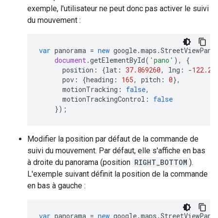
exemple, l'utilisateur ne peut donc pas activer le suivi
du mouvement :
var
panorama
=
new
google
.
maps
.
StreetViewPano
document
.
getElementById
(
'pano'
),
{
position
:
{
lat
:
37.869260
,
lng
:
-
122.25
pov
:
{
heading
:
165
,
pitch
:
0
},
motionTracking
:
false
,
motionTrackingControl
:
false
});
Modifier la position par défaut de la commande de
suivi du mouvement. Par défaut, elle s'affiche en bas
à droite du panorama (position
RIGHT_BOTTOM
).
L'exemple suivant définit la position de la commande
en bas à gauche :
var
panorama
=
new
google
.
maps
.
StreetViewPano