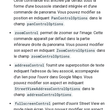
Cette commande est affichée par défaut sous la
forme d'une boussole standard intégrée et d'une
commande de panorama. Vous pouvez modifier sa
position en indiquant
PanControlOptions
dans le
champ
panControlOptions
.
zoomControl
permet de zoomer sur l'image. Cette
commande apparaît par défaut dans la partie
inférieure droite du panorama. Vous pouvez modifier
son aspect en indiquant
ZoomControlOptions
dans
le champ
zoomControlOptions
.
addressControl
fournit une superposition de texte
indiquant l'adresse du lieu associé, accompagnée
d'un lien pour l'ouvrir dans Google Maps. Vous
pouvez modifier son aspect en indiquant
StreetViewAddressControlOptions
dans le
champ
addressControlOptions
.
fullscreenControl
permet d'ouvrir Street View en
mode plein écran. Vous pouvez modifier son aspect