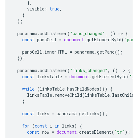
},
visible
:
true
,
}
);
panorama
.
addListener
(
"pano_changed"
,
()
=
>
{
const
panoCell
=
document
.
getElementById
(
"pano
panoCell
.
innerHTML
=
panorama
.
getPano
();
});
panorama
.
addListener
(
"links_changed"
,
()
=
>
{
const
linksTable
=
document
.
getElementById
(
"li
while
(
linksTable
.
hasChildNodes
())
{
linksTable
.
removeChild
(
linksTable
.
lastChild
}
const
links
=
panorama
.
getLinks
();
for
(
const
i
in
links
)
{
const
row
=
document
.
createElement
(
"tr"
);