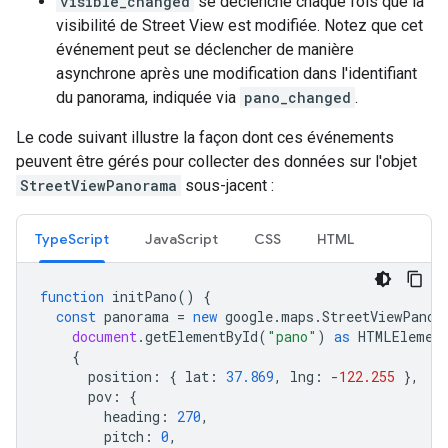
visible_changed
se déclenche chaque fois que la
visibilité de Street View est modifiée. Notez que cet
événement peut se déclencher de manière
asynchrone après une modification dans l'identifiant
du panorama, indiquée via
pano_changed
.
Le code suivant illustre la façon dont ces événements
peuvent être gérés pour collecter des données sur l'objet
StreetViewPanorama
sous-jacent :
TypeScript
JavaScript
CSS
HTML
function
initPano
()
{
const
panorama
=
new
google
.
maps
.
StreetViewPanor
document
.
getElementById
(
"pano"
)
as
HTMLElemen
{
position
:
{
lat
:
37.869
,
lng
:
-
122.255
},
pov
:
{
heading
:
270
,
pitch
:
0
,