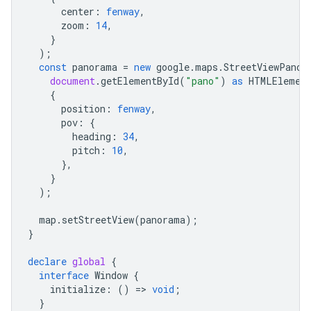
center
:
fenway
,
zoom
:
14
,
}
);
const
panorama
=
new
google
.
maps
.
StreetViewPanor
document
.
getElementById
(
"pano"
)
as
HTMLElemen
{
position
:
fenway
,
pov
:
{
heading
:
34
,
pitch
:
10
,
},
}
);
map
.
setStreetView
(
panorama
);
}
declare
global
{
interface
Window
{
initialize
:
()
=
>
void
;
}