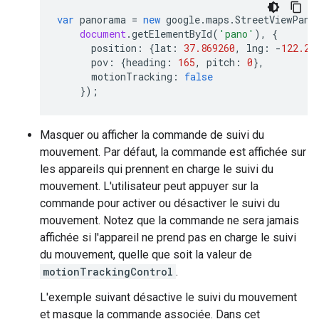
var
panorama
=
new
google
.
maps
.
StreetViewPano
document
.
getElementById
(
'pano'
),
{
position
:
{
lat
:
37.869260
,
lng
:
-
122.25
pov
:
{
heading
:
165
,
pitch
:
0
},
motionTracking
:
false
});
Masquer ou afficher la commande de suivi du
mouvement. Par défaut, la commande est affichée sur
les appareils qui prennent en charge le suivi du
mouvement. L'utilisateur peut appuyer sur la
commande pour activer ou désactiver le suivi du
mouvement. Notez que la commande ne sera jamais
affichée si l'appareil ne prend pas en charge le suivi
du mouvement, quelle que soit la valeur de
motionTrackingControl
.
L'exemple suivant désactive le suivi du mouvement
et masque la commande associée. Dans cet