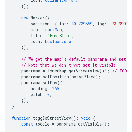
icon
:
dollarIcon.src
,
});
new
Marker
({
position
:
{
lat
:
40.729559
,
lng
:
-
73.99074
map
:
innerMap
,
title
:
'Bus Stop'
,
icon
:
busIcon.src
,
});
// We get the map's default panorama and set u
// Note that we don't yet set it visible.
panorama
=
innerMap
.
getStreetView
()
!
;
// TODO 
panorama
.
setPosition
(
astorPlace
);
panorama
.
setPov
({
heading
:
265
,
pitch
:
0
,
});
}
function
toggleStreetView
()
:
void
{
const
toggle
=
panorama
.
getVisible
();