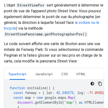
L'objet
StreetViewPov
sert généralement à déterminer le
point de vue de l'appareil photo Street View. Vous pouvez
également déterminer le point de vue du photographe (en
général, la direction à laquelle faisait face
la voiture ou le
tricycle
) via la méthode
StreetViewPanorama.getPhotographerPov()
.
Le code suivant affiche une carte de Boston avec une vue
initiale de Fenway Park. Si vous sélectionnez la commande
Pegman et la faites glisser sur un lieu pris en charge de la
carte, cela modifie le panorama Street View :
TypeScript
JavaScript
CSS
HTML
function
initialize
()
{
const
fenway
=
{
lat
:
42.345573
,
lng
:
-
71.098326
const
map
=
new
google
.
maps
.
Map
(
document
.
getElementById
(
"map"
)
as
HTMLElement
{