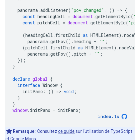
panorama
.
addListener
(
"pov_changed"
,
()
=
>
{
const
headingCell
=
document
.
getElementById
(
"h
const
pitchCell
=
document
.
getElementById
(
"pit
(
headingCell
.
firstChild
as
HTMLElement
).
nodeVa
panorama
.
getPov
().
heading
+
""
;
(
pitchCell
.
firstChild
as
HTMLElement
).
nodeValu
panorama
.
getPov
().
pitch
+
""
;
});
}
declare
global
{
interface
Window
{
initPano
:
()
=
>
void
;
}
}
window
.
initPano
=
initPano
;
index
.
ts
Remarque
: Consultez
ce guide
sur l'utilisation de TypeScript
et Google Maps.