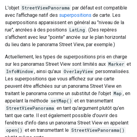
L'objet
StreetViewPanorama
par défaut est compatible
avec l'affichage natif des
superpositions
de carte. Les
superpositions apparaissent en général au "niveau de la
rue", ancrées à des positions
LatLng
. (Des repères
s'affichent avec leur "pointe" ancrée sur le plan horizontal
du lieu dans le panorama Street View, par exemple.)
Actuellement, les types de superpositions pris en charge
sur les panoramas Street View sont limités aux
Marker
et
InfoWindow
, ainsi qu'aux
OverlayView
personnalisées.
Les superpositions que vous affichez sur une carte
peuvent être affichées sur un panorama Street View en
traitant le panorama comme un substitut de l'objet
Map
, en
appelant la méthode
setMap()
et en transmettant
StreetViewPanorama
en tant qu'argument plutôt qu'en
tant que carte. Il est également possible d'ouvrir des
fenêtres d'info dans un panorama Street View en appelant
open()
et en transmettant le
StreetViewPanorama()