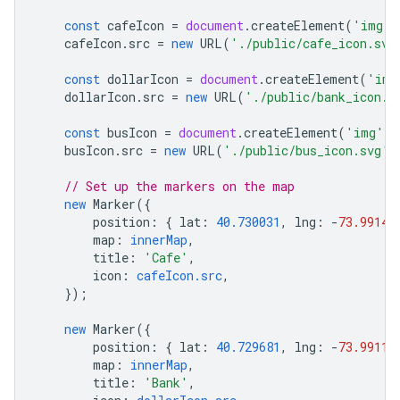
const
cafeIcon
=
document
.
createElement
(
'img'
)
cafeIcon
.
src
=
new
URL
(
'./public/cafe_icon.svg
const
dollarIcon
=
document
.
createElement
(
'img
dollarIcon
.
src
=
new
URL
(
'./public/bank_icon.s
const
busIcon
=
document
.
createElement
(
'img'
);
busIcon
.
src
=
new
URL
(
'./public/bus_icon.svg'
,
// Set up the markers on the map
new
Marker
({
position
:
{
lat
:
40.730031
,
lng
:
-
73.99142
map
:
innerMap
,
title
:
'Cafe'
,
icon
:
cafeIcon.src
,
});
new
Marker
({
position
:
{
lat
:
40.729681
,
lng
:
-
73.99113
map
:
innerMap
,
title
:
'Bank'
,