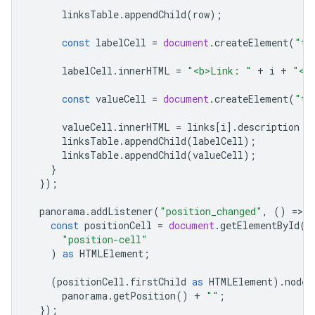
linksTable
.
appendChild
(
row
);
const
labelCell
=
document
.
createElement
(
"td
labelCell
.
innerHTML
=
"<b>Link: "
+
i
+
"</
const
valueCell
=
document
.
createElement
(
"td
valueCell
.
innerHTML
=
links
[
i
].
description
a
linksTable
.
appendChild
(
labelCell
);
linksTable
.
appendChild
(
valueCell
);
}
});
panorama
.
addListener
(
"position_changed"
,
()
=
>
{
const
positionCell
=
document
.
getElementById
(
"position-cell"
)
as
HTMLElement
;
(
positionCell
.
firstChild
as
HTMLElement
).
nodeV
panorama
.
getPosition
()
+
""
;
});