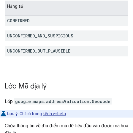
Hằng số
CONFIRMED
UNCONFIRMED
_
AND
_
SUSPICIOUS
UNCONFIRMED
_
BUT
_
PLAUSIBLE
Lớp
Mã địa lý
Lớp
google.maps.addressValidation
.
Geocode
Lưu ý:
Chỉ có trong
kênh v=beta
.
Chứa thông tin về địa điểm mà dữ liệu đầu vào được mã hoá
địa lý.