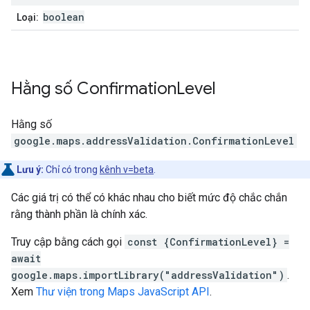
boolean
Loại:
Hằng số
Confirmation
Level
Hằng số
google.maps.addressValidation
.
ConfirmationLevel
Lưu ý:
Chỉ có trong
kênh v=beta
.
Các giá trị có thể có khác nhau cho biết mức độ chắc chắn
rằng thành phần là chính xác.
Truy cập bằng cách gọi
const {ConfirmationLevel} =
await
google.maps.importLibrary("addressValidation")
.
Xem
Thư viện trong Maps JavaScript API
.