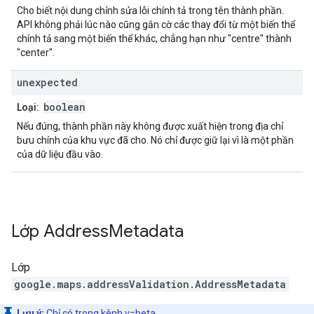
Cho biết nội dung chỉnh sửa lỗi chính tả trong tên thành phần.
API không phải lúc nào cũng gắn cờ các thay đổi từ một biến thể
chính tả sang một biến thể khác, chẳng hạn như "centre" thành
"center".
unexpected
boolean
Loại:
Nếu đúng, thành phần này không được xuất hiện trong địa chỉ
bưu chính của khu vực đã cho. Nó chỉ được giữ lại vì là một phần
của dữ liệu đầu vào.
Lớp
Address
Metadata
Lớp
google.maps.addressValidation
.
AddressMetadata
Lưu ý:
Chỉ có trong
kênh v=beta
.