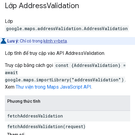
Lớp
Address
Validation
Lớp
google.maps.addressValidation
.
AddressValidation
Lưu ý:
Chỉ có trong
kênh v=beta
.
Lớp tĩnh để truy cập vào API AddressValidation.
Truy cập bằng cách gọi
const {AddressValidation} =
await
google.maps.importLibrary("addressValidation")
.
Xem
Thư viện trong Maps JavaScript API
.
Phương thức tĩnh
fetch
Address
Validation
fetchAddressValidation(request)
Tham số: