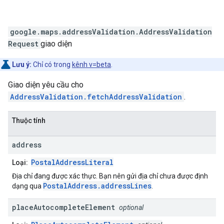
google.maps.addressValidation
.
AddressValidation
Request
giao diện
Lưu ý:
Chỉ có trong
kênh v=beta
.
Giao diện yêu cầu cho
AddressValidation.fetchAddressValidation
.
Thuộc tính
address
PostalAddressLiteral
Loại:
Địa chỉ đang được xác thực. Bạn nên gửi địa chỉ chưa được định
PostalAddress.addressLines
dạng qua
.
place
Autocomplete
Element
optional