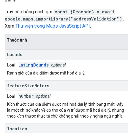
Truy cập bằng cách gọi
const {Geocode} = await
google.maps.importLibrary("addressValidation")
.
Xem
Thư viện trong Maps JavaScript API
.
Thuộc tính
bounds
LatLngBounds
Loại:
optional
Ranh giới của địa điểm được mã hoá địa lý.
feature
Size
Meters
number
Loại:
optional
Kích thước của địa điểm được mã hoá địa lý, tính bằng mét. Đây
là một chỉ số khác về độ thô của vị trí được mã hoá địa lý, nhưng
theo kích thước thực tế chứ không phải theo ý nghĩa ngữ nghĩa.
location