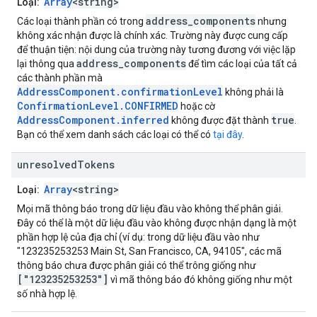
Array
<string>
Loại:
address_components
Các loại thành phần có trong
nhưng
không xác nhận được là chính xác. Trường này được cung cấp
để thuận tiện: nội dung của trường này tương đương với việc lặp
address_components
lại thông qua
để tìm các loại của tất cả
các thành phần mà
AddressComponent.confirmationLevel
không phải là
ConfirmationLevel.CONFIRMED
hoặc cờ
AddressComponent.inferred
true
không được đặt thành
.
Bạn có thể xem danh sách các loại có thể có
tại đây
.
unresolved
Tokens
Array
<string>
Loại:
Mọi mã thông báo trong dữ liệu đầu vào không thể phân giải.
Đây có thể là một dữ liệu đầu vào không được nhận dạng là một
phần hợp lệ của địa chỉ (ví dụ: trong dữ liệu đầu vào như
"123235253253 Main St, San Francisco, CA, 94105", các mã
thông báo chưa được phân giải có thể trông giống như
["123235253253"]
vì mã thông báo đó không giống như một
số nhà hợp lệ.