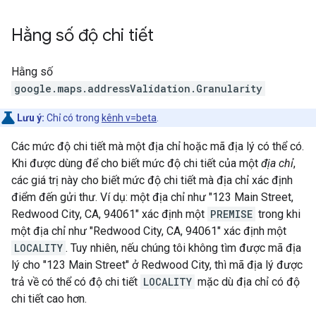
Hằng số
độ chi tiết
Hằng số
google.maps.addressValidation
.
Granularity
Lưu ý:
Chỉ có trong
kênh v=beta
.
Các mức độ chi tiết mà một địa chỉ hoặc mã địa lý có thể có.
Khi được dùng để cho biết mức độ chi tiết của một
địa chỉ
,
các giá trị này cho biết mức độ chi tiết mà địa chỉ xác định
điểm đến gửi thư. Ví dụ: một địa chỉ như "123 Main Street,
Redwood City, CA, 94061" xác định một
PREMISE
trong khi
một địa chỉ như "Redwood City, CA, 94061" xác định một
LOCALITY
. Tuy nhiên, nếu chúng tôi không tìm được mã địa
lý cho "123 Main Street" ở Redwood City, thì mã địa lý được
trả về có thể có độ chi tiết
LOCALITY
mặc dù địa chỉ có độ
chi tiết cao hơn.