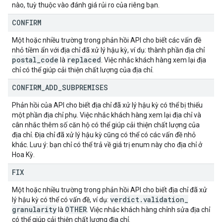
nào, tuỳ thuộc vào đánh giá rủi ro của riêng bạn.
CONFIRM
Một hoặc nhiều trường trong phản hồi API cho biết các vấn đề
nhỏ tiềm ẩn với địa chỉ đã xử lý hậu kỳ, ví dụ: thành phần địa chỉ
postal
_
code
replaced
là
. Việc nhắc khách hàng xem lại địa
chỉ có thể giúp cải thiện chất lượng của địa chỉ.
CONFIRM
_
ADD
_
SUBPREMISES
Phản hồi của API cho biết địa chỉ đã xử lý hậu kỳ có thể bị thiếu
một phần địa chỉ phụ. Việc nhắc khách hàng xem lại địa chỉ và
cân nhắc thêm số căn hộ có thể giúp cải thiện chất lượng của
địa chỉ. Địa chỉ đã xử lý hậu kỳ cũng có thể có các vấn đề nhỏ
khác. Lưu ý: bạn chỉ có thể trả về giá trị enum này cho địa chỉ ở
Hoa Kỳ.
FIX
Một hoặc nhiều trường trong phản hồi API cho biết địa chỉ đã xử
verdict
.
validation
_
lý hậu kỳ có thể có vấn đề, ví dụ:
granularity
OTHER
là
. Việc nhắc khách hàng chỉnh sửa địa chỉ
có thể giúp cải thiện chất lượng địa chỉ.