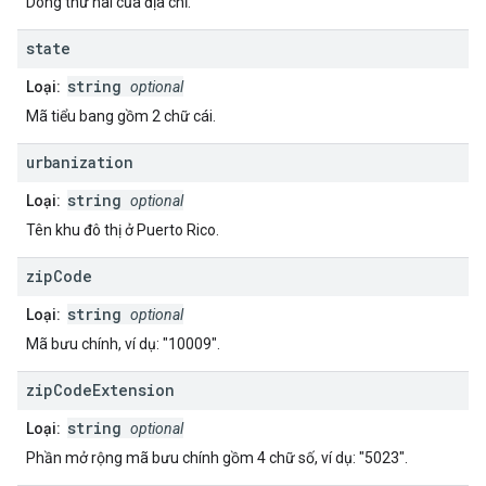
Dòng thứ hai của địa chỉ.
state
string
Loại:
optional
Mã tiểu bang gồm 2 chữ cái.
urbanization
string
Loại:
optional
Tên khu đô thị ở Puerto Rico.
zip
Code
string
Loại:
optional
Mã bưu chính, ví dụ: "10009".
zip
Code
Extension
string
Loại:
optional
Phần mở rộng mã bưu chính gồm 4 chữ số, ví dụ: "5023".