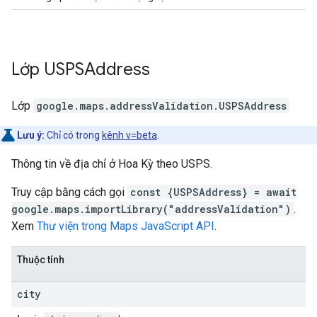
Lớp
USPSAddress
Lớp
google.maps.addressValidation
.
USPSAddress
Lưu ý:
Chỉ có trong
kênh v=beta
.
Thông tin về địa chỉ ở Hoa Kỳ theo USPS.
Truy cập bằng cách gọi
const {USPSAddress} = await
google.maps.importLibrary("addressValidation")
.
Xem
Thư viện trong Maps JavaScript API
.
Thuộc tính
city