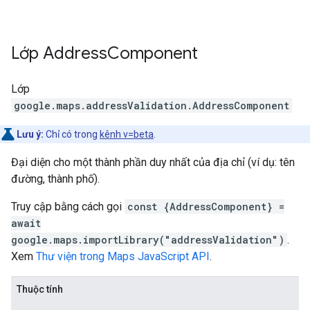
Lớp
Address
Component
Lớp
google.maps.addressValidation
.
AddressComponent
Lưu ý:
Chỉ có trong
kênh v=beta
.
Đại diện cho một thành phần duy nhất của địa chỉ (ví dụ: tên
đường, thành phố).
Truy cập bằng cách gọi
const {AddressComponent} =
await
google.maps.importLibrary("addressValidation")
.
Xem
Thư viện trong Maps JavaScript API
.
Thuộc tính