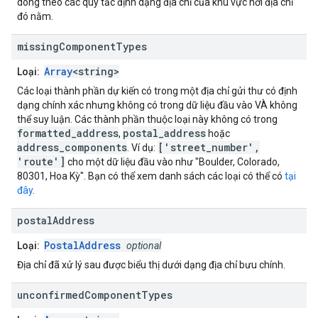
dòng theo các quy tắc định dạng địa chỉ của khu vực nơi địa chỉ
đó nằm.
missing
Component
Types
Array
<string>
Loại:
Các loại thành phần dự kiến có trong một địa chỉ gửi thư có định
dạng chính xác nhưng không có trong dữ liệu đầu vào VÀ không
thể suy luận. Các thành phần thuộc loại này không có trong
formatted_address
postal_address
,
hoặc
address_components
['street_number',
. Ví dụ:
'route']
cho một dữ liệu đầu vào như "Boulder, Colorado,
80301, Hoa Kỳ". Bạn có thể xem danh sách các loại có thể có
tại
đây
.
postal
Address
PostalAddress
Loại:
optional
Địa chỉ đã xử lý sau được biểu thị dưới dạng địa chỉ bưu chính.
unconfirmed
Component
Types