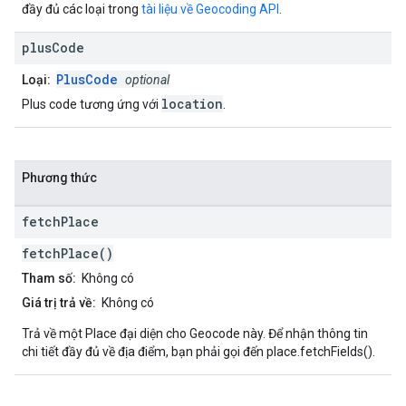
đầy đủ các loại trong
tài liệu về Geocoding API
.
plus
Code
PlusCode
Loại:
optional
location
Plus code tương ứng với
.
Phương thức
fetch
Place
fetchPlace()
Tham số:
Không có
Giá trị trả về:
Không có
Trả về một Place đại diện cho Geocode này. Để nhận thông tin
chi tiết đầy đủ về địa điểm, bạn phải gọi đến place.fetchFields().