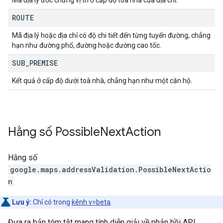
Mã địa lý ước chừng vị trí ở cấp độ toà nhà của địa chỉ.
ROUTE
Mã địa lý hoặc địa chỉ có độ chi tiết đến từng tuyến đường, chẳng
hạn như đường phố, đường hoặc đường cao tốc.
SUB
_
PREMISE
Kết quả ở cấp độ dưới toà nhà, chẳng hạn như một căn hộ.
Hằng số
Possible
Next
Action
Hằng số
google.maps.addressValidation
.
PossibleNextActio
n
Lưu ý:
Chỉ có trong
kênh v=beta
.
Đưa ra bản tóm tắt mang tính diễn giải về phản hồi API,