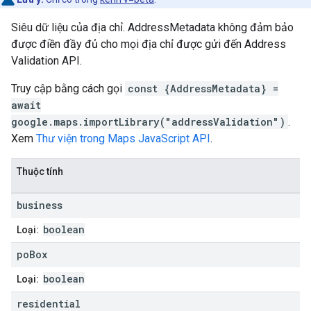
Siêu dữ liệu của địa chỉ. AddressMetadata không đảm bảo
được điền đầy đủ cho mọi địa chỉ được gửi đến Address
Validation API.
Truy cập bằng cách gọi
const {AddressMetadata} =
await
google.maps.importLibrary("addressValidation")
.
Xem
Thư viện trong Maps JavaScript API
.
Thuộc tính
business
boolean
Loại:
po
Box
boolean
Loại:
residential