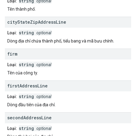
string
Loại:
optional
Tên thành phố.
city
State
Zip
Address
Line
string
Loại:
optional
Dòng địa chỉ chứa thành phố, tiểu bang và mã bưu chính.
firm
string
Loại:
optional
Tên của công ty.
first
Address
Line
string
Loại:
optional
Dòng đầu tiên của địa chỉ.
second
Address
Line
string
Loại:
optional