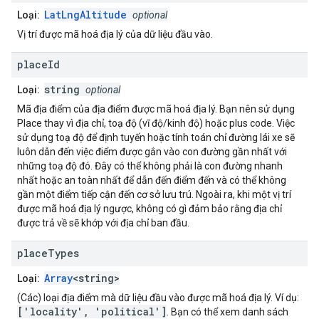
LatLngAltitude
Loại:
optional
Vị trí được mã hoá địa lý của dữ liệu đầu vào.
place
Id
string
Loại:
optional
Mã địa điểm của địa điểm được mã hoá địa lý. Bạn nên sử dụng
Place thay vì địa chỉ, toạ độ (vĩ độ/kinh độ) hoặc plus code. Việc
sử dụng toạ độ để định tuyến hoặc tính toán chỉ đường lái xe sẽ
luôn dẫn đến việc điểm được gắn vào con đường gần nhất với
những toạ độ đó. Đây có thể không phải là con đường nhanh
nhất hoặc an toàn nhất để dẫn đến điểm đến và có thể không
gần một điểm tiếp cận đến cơ sở lưu trú. Ngoài ra, khi một vị trí
được mã hoá địa lý ngược, không có gì đảm bảo rằng địa chỉ
được trả về sẽ khớp với địa chỉ ban đầu.
place
Types
Array
<string>
Loại:
(Các) loại địa điểm mà dữ liệu đầu vào được mã hoá địa lý. Ví dụ:
['locality', 'political']
. Bạn có thể xem danh sách