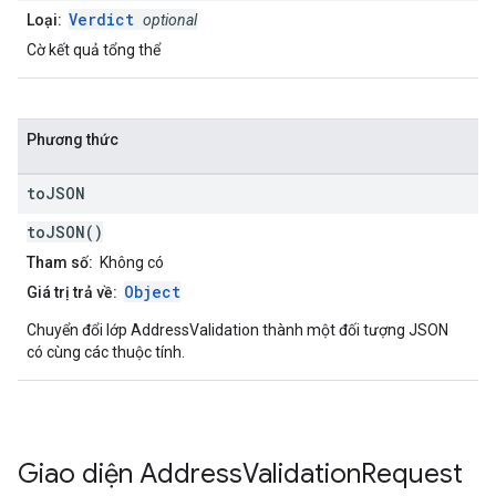
Verdict
Loại:
optional
Cờ kết quả tổng thể
Phương thức
to
JSON
toJSON()
Tham số:
Không có
Object
Giá trị trả về:
Chuyển đổi lớp AddressValidation thành một đối tượng JSON
có cùng các thuộc tính.
Giao diện
Address
Validation
Request