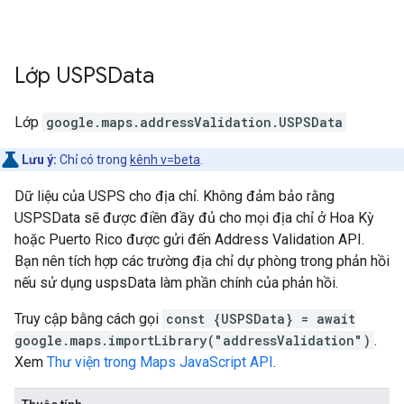
Lớp
USPSData
Lớp
google.maps.addressValidation
.
USPSData
Lưu ý:
Chỉ có trong
kênh v=beta
.
Dữ liệu của USPS cho địa chỉ. Không đảm bảo rằng
USPSData sẽ được điền đầy đủ cho mọi địa chỉ ở Hoa Kỳ
hoặc Puerto Rico được gửi đến Address Validation API.
Bạn nên tích hợp các trường địa chỉ dự phòng trong phản hồi
nếu sử dụng uspsData làm phần chính của phản hồi.
Truy cập bằng cách gọi
const {USPSData} = await
google.maps.importLibrary("addressValidation")
.
Xem
Thư viện trong Maps JavaScript API
.