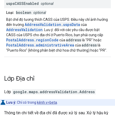
usps
CASSEnabled
optional
boolean
Loại:
optional
Bật chế độ tương thích CASS của USPS. Điều này
chỉ
ảnh hưởng
AddressValidation.uspsData
đến trường
của
AddressValidation
. Lưu ý: đối với các yêu cầu được bật
CASS của USPS cho địa chỉ ở Puerto Rico, bạn phải cung cấp
PostalAddress.regionCode
address
của
là "PR" hoặc
PostalAddress.administrativeArea
address
của
là
"Puerto Rico" (không phân biệt chữ hoa chữ thường) hoặc "PR".
Lớp
Địa chỉ
Lớp
google.maps.addressValidation
.
Address
Lưu ý:
Chỉ có trong
kênh v=beta
.
Thông tin chi tiết về địa chỉ đã được xử lý sau. Xử lý hậu kỳ