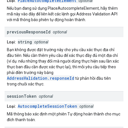
PlaceAutocompleteElement
Loại:
optional
Nếu bạn đang sử dụng PlaceAutocompleteElement, hãy thêm
mã này vào đây để liên kết các lệnh gọi Address Validation API
với mã thông báo phiên tự động hoàn thành.
previous
Response
Id
optional
string
Loại:
optional
Bạn không được đặt trường này cho yêu cầu xác thực địa chỉ
đầu tiên. Nếu cần thêm yêu cầu để xác thực đầy đủ một địa chỉ
(ví dụ: nếu những thay đổi mà người dùng thực hiện sau lần xác
thực ban đầu cần được xác thực lại), thì mỗi yêu cầu tiếp theo
phải điền trường này bằng
AddressValidation.responseId
từ phản hồi đầu tiên
trong chuỗi xác thực.
session
Token
optional
AutocompleteSessionToken
Loại:
optional
Mã thông báo xác định một phiên Tự động hoàn thành cho mục
đích thanh toán.