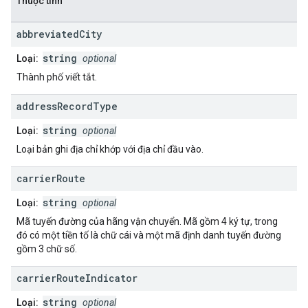
Thuộc tính
abbreviated
City
string
Loại:
optional
Thành phố viết tắt.
address
Record
Type
string
Loại:
optional
Loại bản ghi địa chỉ khớp với địa chỉ đầu vào.
carrier
Route
string
Loại:
optional
Mã tuyến đường của hãng vận chuyển. Mã gồm 4 ký tự, trong
đó có một tiền tố là chữ cái và một mã định danh tuyến đường
gồm 3 chữ số.
carrier
Route
Indicator
string
Loại:
optional