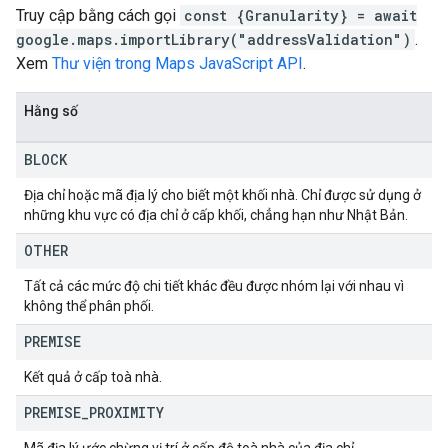
Truy cập bằng cách gọi
const {Granularity} = await
google.maps.importLibrary("addressValidation")
.
Xem
Thư viện trong Maps JavaScript API
.
Hằng số
BLOCK
Địa chỉ hoặc mã địa lý cho biết một khối nhà. Chỉ được sử dụng ở
những khu vực có địa chỉ ở cấp khối, chẳng hạn như Nhật Bản.
OTHER
Tất cả các mức độ chi tiết khác đều được nhóm lại với nhau vì
không thể phân phối.
PREMISE
Kết quả ở cấp toà nhà.
PREMISE
_
PROXIMITY