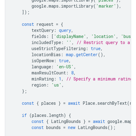
google
.
maps
.
importLibrary
(
'marker'
),
]);
const
request
=
{
textQuery
:
query
,
fields
:
[
'displayName'
,
'location'
,
'busin
includedType
:
''
,
// Restrict query to a s
useStrictTypeFiltering
:
true
,
locationBias
:
map.getCenter
(),
isOpenNow
:
true
,
language
:
'en-US'
,
maxResultCount
:
8
,
minRating
:
1
,
// Specify a minimum rating.
region
:
'us'
,
};
const
{
places
}
=
await
Place
.
searchByText
(
re
if
(
places
.
length
)
{
const
{
LatLngBounds
}
=
await
google
.
maps
const
bounds
=
new
LatLngBounds
();