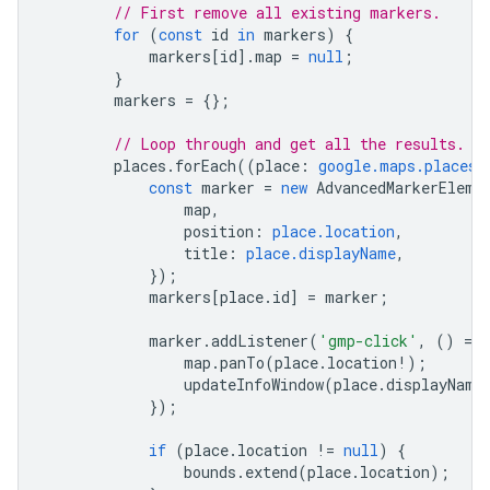
// First remove all existing markers.
for
(
const
id
in
markers
)
{
markers
[
id
].
map
=
null
;
}
markers
=
{};
// Loop through and get all the results.
places
.
forEach
((
place
:
google.maps.places.
const
marker
=
new
AdvancedMarkerEleme
map
,
position
:
place.location
,
title
:
place.displayName
,
});
markers
[
place
.
id
]
=
marker
;
marker
.
addListener
(
'gmp-click'
,
()
=
>
map
.
panTo
(
place
.
location
!
);
updateInfoWindow
(
place
.
displayName
});
if
(
place
.
location
!=
null
)
{
bounds
.
extend
(
place
.
location
);