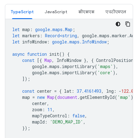
TypeScript
JavaScript
सीएसएस
एचटीएमएल
let
map
:
google.maps.Map
;
let
markers
:
Record<string
,
google
.
maps
.
marker
.
Adv
let
infoWindow
:
google.maps.InfoWindow
;
async
function
init
()
{
const
[{
Map
,
InfoWindow
},
{
ControlPosition
google
.
maps
.
importLibrary
(
'maps'
),
google
.
maps
.
importLibrary
(
'core'
),
]);
const
center
=
{
lat
:
37.4161493
,
lng
:
-
122.08
map
=
new
Map
(
document
.
getElementById
(
'map'
)
!
center
,
zoom
:
11
,
mapTypeControl
:
false
,
mapId
:
'DEMO_MAP_ID'
,
});