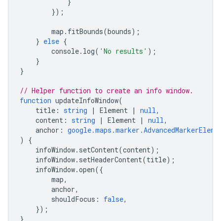
}
});
map
.
fitBounds
(
bounds
);
}
else
{
console
.
log
(
'No results'
);
}
}
// Helper function to create an info window.
function
updateInfoWindow
(
title
:
string
|
Element
|
null
,
content
:
string
|
Element
|
null
,
anchor
:
google.maps.marker.AdvancedMarkerEleme
)
{
infoWindow
.
setContent
(
content
);
infoWindow
.
setHeaderContent
(
title
);
infoWindow
.
open
({
map
,
anchor
,
shouldFocus
:
false
,
});
}