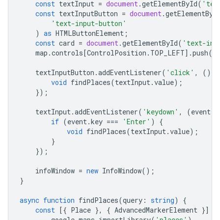
const
textInput
=
document
.
getElementById
(
'tex
const
textInputButton
=
document
.
getElementByI
'text-input-button'
)
as
HTMLButtonElement
;
const
card
=
document
.
getElementById
(
'text-inp
map
.
controls
[
ControlPosition
.
TOP_LEFT
].
push
(
c
textInputButton
.
addEventListener
(
'click'
,
()
=
void
findPlaces
(
textInput
.
value
);
});
textInput
.
addEventListener
(
'keydown'
,
(
event
)
if
(
event
.
key
===
'Enter'
)
{
void
findPlaces
(
textInput
.
value
);
}
});
infoWindow
=
new
InfoWindow
();
}
async
function
findPlaces
(
query
:
string
)
{
const
[{
Place
},
{
AdvancedMarkerElement
}]
=
google
.
maps
.
importLibrary
(
'places'
),