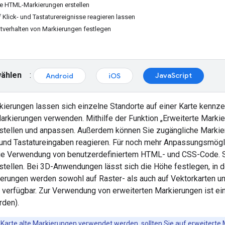
te HTML-Markierungen erstellen
 Klick- und Tastaturereignisse reagieren lassen
tverhalten von Markierungen festlegen
wählen
:
JavaScript
Android
iOS
kierungen lassen sich einzelne Standorte auf einer Karte kennze
arkierungen verwenden. Mithilfe der Funktion „Erweiterte Markie
stellen und anpassen. Außerdem können Sie zugängliche Markier
und Tastatureingaben reagieren. Für noch mehr Anpassungsmöglic
ie Verwendung von benutzerdefiniertem HTML- und CSS-Code. Si
tellen. Bei 3D-Anwendungen lässt sich die Höhe festlegen, in d
erungen werden sowohl auf Raster- als auch auf Vektorkarten unt
 verfügbar. Zur Verwendung von erweiterten Markierungen ist ein
rden).
 Karte
alte Markierungen
verwendet werden, sollten Sie
auf erweiterte