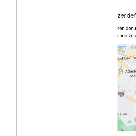
Places (Neu)
UI-Kit für Places
Benutzerdef
Places-Leitfäden
Sie können benu
Mit Routen arbeiten
Animationen zu e
Übersicht
Los gehts
Demo anzeigen
Routenklasse
Klasse „Route Matrix“
Migrationsleitfäden
Ressourcen
Adressbestätigung
Übersicht
Demo anzeigen
Los gehts
Adresse bestätigen
Grundlegende Antwort verstehen