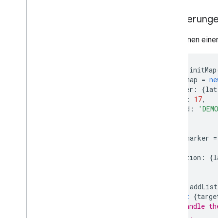
Validierungsantwort verarbeiten
Adressen in den USA verarbeiten
Markierungen
Länder- und Regionsabdeckung
Sie können ein
Auf Karten zeichnen
Übersicht
function
initMap
Infofenster
const
map
=
ne
Formen und Linien
center
:
{
lat
zoom
:
17
,
Symbole
mapId
:
'DEM
Web
GL-Elemente
});
Deck
.
gl-Datenvisualisierungen
Boden-Overlays
const
marker
=
Benutzerdefinierte Overlays
map
,
position
:
{
l
Benutzerdefinierte Legende hinzufügen
});
Daten anzeigen
marker
.
addList
Übersicht
const
{
targe
Datengestützte Stile für Datasets
// Handle th
// ...
Datengestützte Stile für Grenzen