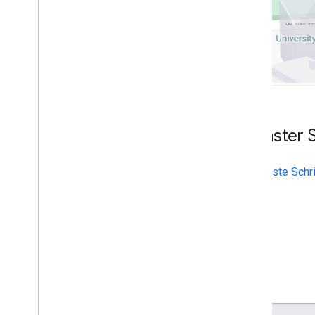
Geometry-Bibliothek
Visualisierungsbibliothek (nicht
mehr unterstützt)
Open-Source-Bibliotheken
Weitere Anleitungen
Google Loader – Migrationsanleitung
Migration von Ortsfeldern (open
_
now
,
utc
_
offset)
Nächster S
Upgrade von Version 2 auf Version 3
durchführen
Erste Schr