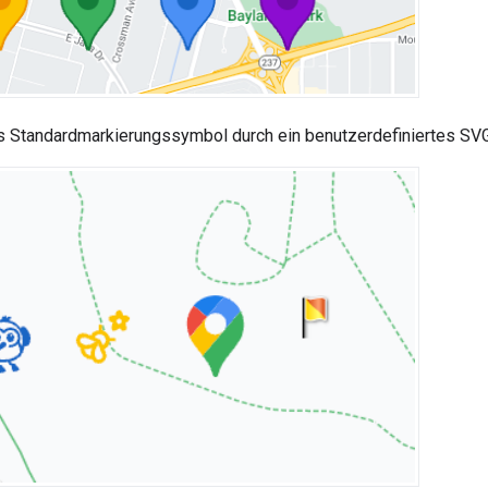
s Standardmarkierungssymbol durch ein benutzerdefiniertes SVG