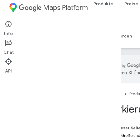
Produkte
Preise
Maps Platform
Web
Maps JavaScript API
Info
Leitfäden
Referenzen
Beispiele
Ressourcen
Chat
API
übersetzen. KI-Üb
Maps Java
Script API
Übersicht
Startseite
Produ
Java
Script API einrichten
Demoschlüssel für Google Maps
Markier
abrufen und verwenden
API-Schlüssel mit App-Überprüfung
schützen
Auf dieser Seit
Maps Java
Script API laden
Farbe, Größe un
Fehlerbehandlung