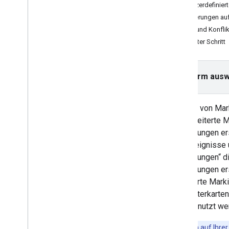
Benutzerdefinier
Fehlerbehebung
Markierungen auf
Höhe und Konflik
Anleitungen
Nächster Schritt
Mithilfe von HTML eine Google-Karte
mit Markierungen hinzufügen
Mithilfe von Java
Script eine Markierung
auf Ihrer Google-Karte einfügen
Plattform aus
Google-Karte in eine React-App
einfügen
Aktuellen Standort anzeigen
Mithilfe von Mar
Markierungs-Clustering
Sie erweiterte M
Markierungen er
Konzepte
Klickereignisse 
Versionsverwaltung
Markierungen“ d
Lokalisierung
Markierungen ers
Best Practices
Erweiterte Marki
Type
Script
auf Rasterkarten
Promise-Objekte
kann genutzt we
Basiskarte
Tipp
:Wenn auf Ihrer