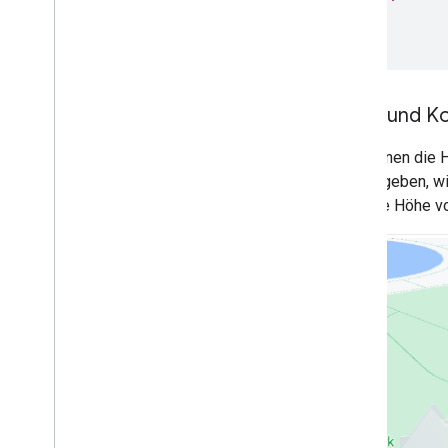
});
KML
}
Geo
JSON
Data-Ebene
Heatmap (eingestellt)
Höhe und Ko
Ebenen für Verkehrslage
,
öffentliche
Verkehrsmittel und Radfahrer
Sie können die 
Dienste
sich angeben, w
Elevation
soll. Die Höhe v
Geocoding
Maximum Zoom Imagery
Street View
Zusätzliche Bibliotheken
Übersicht
Widget für Geräte zur Überwachung
der Luftqualität (experimentell)
Drawing-Bibliothek (nicht mehr
unterstützt)