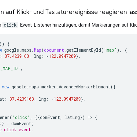
 auf Klick- und Tastaturereignisse reagieren la
en
click
-Event-Listener hinzufügen, damit Markierungen auf Kli
()
{
w
google
.
maps
.
Map
(
document
.
getElementById
(
'map'
),
{
:
37.4239163
,
lng
:
-
122.0947209
},
O_MAP_ID'
,
new
google
.
maps
.
marker
.
AdvancedMarkerElement
({
at
:
37.4239163
,
lng
:
-
122.0947209
},
ener
(
'click'
,
({
domEvent
,
latLng
})
=>
{
t
}
=
domEvent
;
e click event.