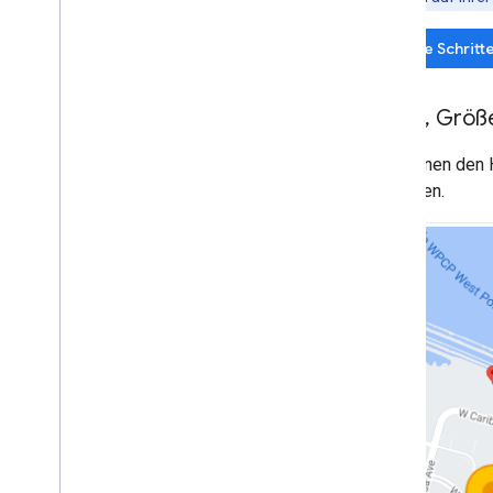
Google-Karte auf einer Webseite
einfügen
Erste Schrit
Kartenereignisse
Kartensteuerelemente
Farbe
,
Größe
Zoomen und Schwenken steuern
Renderingtyp (Raster und Vektor)
Sie können den 
Kartentypen
anpassen.
Kartenfarbschema
Karten- und Kachelkoordinaten
Karten anpassen
Mit 3D Maps arbeiten
Übersicht
Los gehts
Konzepte
Basis-3D-Karte
Markierungen
Auf Karten zeichnen
Ressourcen