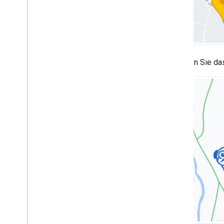
Markierungen
Übersicht
Los gehts
Markierung auf einer Karte einfügen
Ersetzen Sie da
Einfache Anpassung von Markierungen
Markierungen mit Grafiken erstellen
Markierungen mit HTML und CSS
erstellen
Konfliktverhalten
,
Höhe und
Sichtbarkeit konfigurieren
Markierungen anklickbar und
zugänglich machen
Markierung ziehbar machen
Auf erweiterte Markierungen umstellen
Markierungen (alt)
Mit Places arbeiten
Übersicht