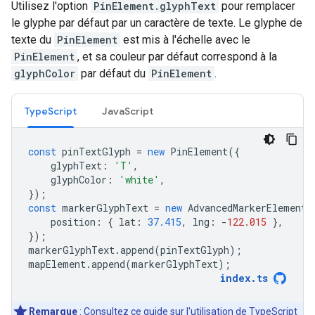
Utilisez l'option
PinElement.glyphText
pour remplacer
le glyphe par défaut par un caractère de texte. Le glyphe de
texte du
PinElement
est mis à l'échelle avec le
PinElement
, et sa couleur par défaut correspond à la
glyphColor
par défaut du
PinElement
.
TypeScript
JavaScript
const
pinTextGlyph
=
new
PinElement
({
glyphText
:
'T'
,
glyphColor
:
'white'
,
});
const
markerGlyphText
=
new
AdvancedMarkerElement
(
position
:
{
lat
:
37.415
,
lng
:
-
122.015
},
});
markerGlyphText
.
append
(
pinTextGlyph
);
mapElement
.
append
(
markerGlyphText
);
index
.
ts
Remarque
: Consultez ce
guide
sur l'utilisation de TypeScript