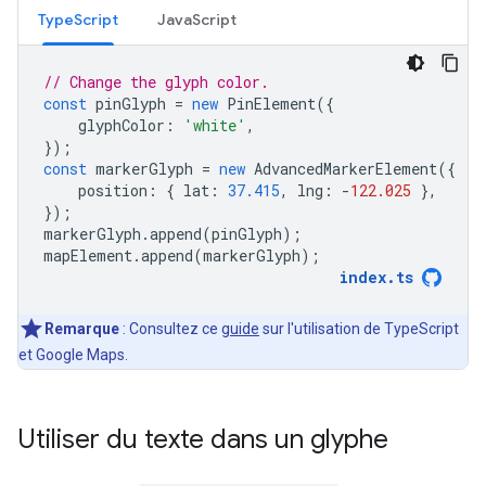
TypeScript
JavaScript
// Change the glyph color.
const
pinGlyph
=
new
PinElement
({
glyphColor
:
'white'
,
});
const
markerGlyph
=
new
AdvancedMarkerElement
({
position
:
{
lat
:
37.415
,
lng
:
-
122.025
},
});
markerGlyph
.
append
(
pinGlyph
);
mapElement
.
append
(
markerGlyph
);
index
.
ts
Remarque
: Consultez ce
guide
sur l'utilisation de TypeScript
et Google Maps.
Utiliser du texte dans un glyphe