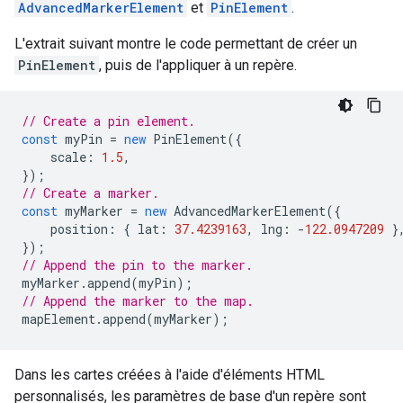
AdvancedMarkerElement
et
PinElement
.
L'extrait suivant montre le code permettant de créer un
PinElement
, puis de l'appliquer à un repère.
// Create a pin element.
const
myPin
=
new
PinElement
({
scale
:
1.5
,
});
// Create a marker.
const
myMarker
=
new
AdvancedMarkerElement
({
position
:
{
lat
:
37.4239163
,
lng
:
-
122.0947209
}
});
// Append the pin to the marker.
myMarker
.
append
(
myPin
);
// Append the marker to the map.
mapElement
.
append
(
myMarker
);
Dans les cartes créées à l'aide d'éléments HTML
personnalisés, les paramètres de base d'un repère sont