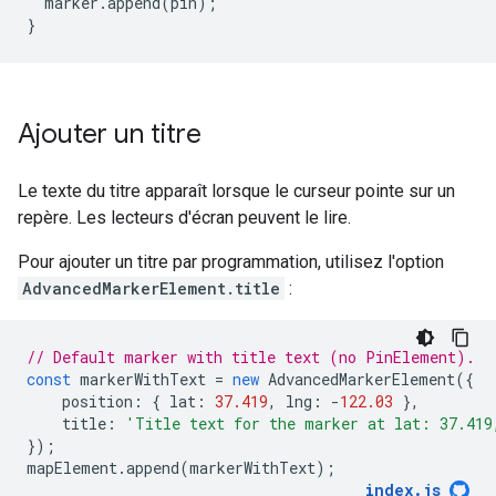
marker
.
append
(
pin
);
}
Ajouter un titre
Le texte du titre apparaît lorsque le curseur pointe sur un
repère. Les lecteurs d'écran peuvent le lire.
Pour ajouter un titre par programmation, utilisez l'option
AdvancedMarkerElement.title
:
// Default marker with title text (no PinElement).
const
markerWithText
=
new
AdvancedMarkerElement
({
position
:
{
lat
:
37.419
,
lng
:
-
122.03
},
title
:
'Title text for the marker at lat: 37.419
});
mapElement
.
append
(
markerWithText
);
index
.
js