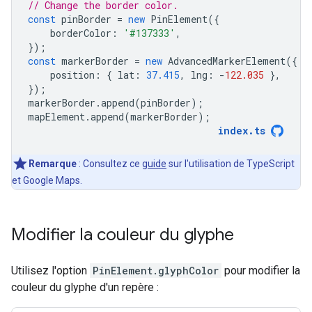
// Change the border color.
const
pinBorder
=
new
PinElement
({
borderColor
:
'#137333'
,
});
const
markerBorder
=
new
AdvancedMarkerElement
({
position
:
{
lat
:
37.415
,
lng
:
-
122.035
},
});
markerBorder
.
append
(
pinBorder
);
mapElement
.
append
(
markerBorder
);
index
.
ts
Remarque
: Consultez ce
guide
sur l'utilisation de TypeScript
et Google Maps.
Modifier la couleur du glyphe
Utilisez l'option
PinElement.glyphColor
pour modifier la
couleur du glyphe d'un repère :