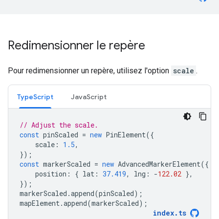
Redimensionner le repère
Pour redimensionner un repère, utilisez l'option
scale
.
TypeScript
JavaScript
// Adjust the scale.
const
pinScaled
=
new
PinElement
({
scale
:
1.5
,
});
const
markerScaled
=
new
AdvancedMarkerElement
({
position
:
{
lat
:
37.419
,
lng
:
-
122.02
},
});
markerScaled
.
append
(
pinScaled
);
mapElement
.
append
(
markerScaled
);
index
.
ts