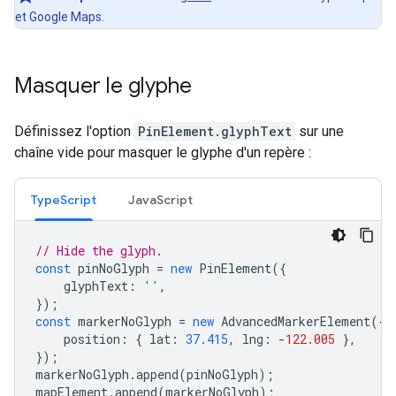
et Google Maps.
Masquer le glyphe
Définissez l'option
PinElement.glyphText
sur une
chaîne vide pour masquer le glyphe d'un repère :
TypeScript
JavaScript
// Hide the glyph.
const
pinNoGlyph
=
new
PinElement
({
glyphText
:
''
,
});
const
markerNoGlyph
=
new
AdvancedMarkerElement
({
position
:
{
lat
:
37.415
,
lng
:
-
122.005
},
});
markerNoGlyph
.
append
(
pinNoGlyph
);
mapElement
.
append
(
markerNoGlyph
);