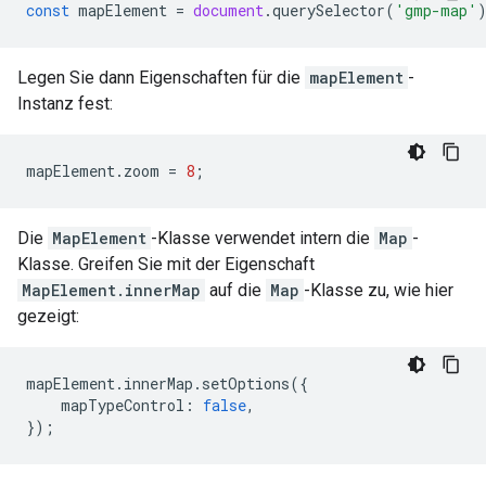
const
mapElement
=
document
.
querySelector
(
'gmp-map'
Legen Sie dann Eigenschaften für die
mapElement
-
Instanz fest:
mapElement
.
zoom
=
8
;
Die
MapElement
-Klasse verwendet intern die
Map
-
Klasse. Greifen Sie mit der Eigenschaft
MapElement.innerMap
auf die
Map
-Klasse zu, wie hier
gezeigt:
mapElement
.
innerMap
.
setOptions
({
mapTypeControl
:
false
,
});