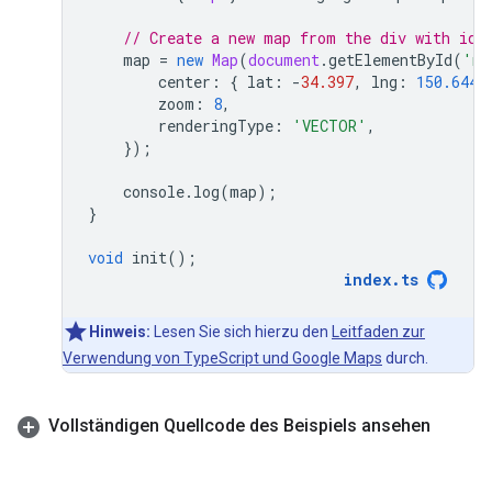
// Create a new map from the div with id=
map
=
new
Map
(
document
.
getElementById
(
'ma
center
:
{
lat
:
-
34.397
,
lng
:
150.644
zoom
:
8
,
renderingType
:
'VECTOR'
,
});
console
.
log
(
map
);
}
void
init
();
index
.
ts
Hinweis:
Lesen Sie sich hierzu den
Leitfaden zur
Verwendung von TypeScript und Google Maps
durch.
Vollständigen Quellcode des Beispiels ansehen