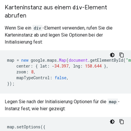
Karteninstanz aus einem
div
-Element
abrufen
Wenn Sie ein
div
-Element verwenden, rufen Sie die
Karteninstanz ab und legen Sie Optionen bei der
Initialisierung fest:
map
=
new
google
.
maps
.
Map
(
document
.
getElementById
(
"m
center
:
{
lat
:
-
34.397
,
lng
:
150.644
},
zoom
:
8
,
mapTypeControl
:
false
,
});
Legen Sie nach der Initialisierung Optionen für die
map
-
Instanz fest, wie hier gezeigt:
map
.
setOptions
({