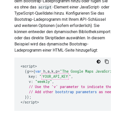
dem Bootstrap-Ladeprogramm hinzu oder fügen Sie
es ohne das
script
-Element einer JavaScript- oder
TypeScript-Quelldatei hinzu. Konfigurieren Sie das
Bootstrap-Ladeprogramm mit Ihrem API-Schlüssel
und weiteren Optionen (sofern erforderlich). Sie
können entweder den dynamischen Bibliotheksimport
oder das direkte Skriptladen auswählen. In diesem
Beispiel wird das dynamische Bootstrap-
Ladeprogramm einer HTML-Seite hinzugefügt:
<
script
(
g
=>{
var
h
,
a
,
k
,
p
=
"The Google Maps JavaScrip
key
:
"
YOUR_API_KEY
"
,
v
:
"weekly"
,
// Use the 'v' parameter to indicate the 
// Add other 
bootstrap parameters
 as need
});
<
/script
>