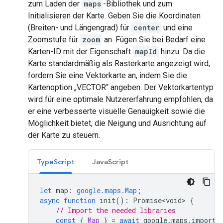
zum Laden der
maps
-Bibliothek und zum
Initialisieren der Karte. Geben Sie die Koordinaten
(Breiten- und Längengrad) für
center
und eine
Zoomstufe für
zoom
an. Fügen Sie bei Bedarf eine
Karten-ID mit der Eigenschaft
mapId
hinzu. Da die
Karte standardmäßig als Rasterkarte angezeigt wird,
fordern Sie eine Vektorkarte an, indem Sie die
Kartenoption „VECTOR“ angeben. Der Vektorkartentyp
wird für eine optimale Nutzererfahrung empfohlen, da
er eine verbesserte visuelle Genauigkeit sowie die
Möglichkeit bietet, die Neigung und Ausrichtung auf
der Karte zu steuern.
TypeScript
JavaScript
let
map
:
google.maps.Map
;
async
function
init
()
:
Promise<void>
{
// Import the needed libraries
const
{
Map
}
=
await
google
.
maps
.
importL