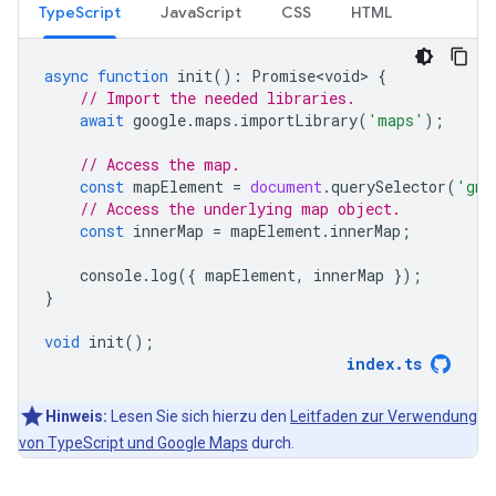
TypeScript
JavaScript
CSS
HTML
async
function
init
()
:
Promise<void>
{
// Import the needed libraries.
await
google
.
maps
.
importLibrary
(
'maps'
);
// Access the map.
const
mapElement
=
document
.
querySelector
(
'gmp
// Access the underlying map object.
const
innerMap
=
mapElement
.
innerMap
;
console
.
log
({
mapElement
,
innerMap
});
}
void
init
();
index
.
ts
Hinweis:
Lesen Sie sich hierzu den
Leitfaden zur Verwendung
von TypeScript und Google Maps
durch.