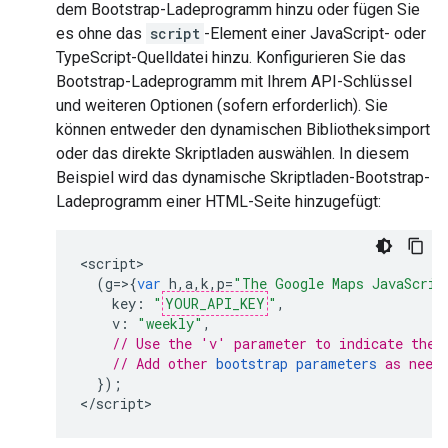
dem Bootstrap-Ladeprogramm hinzu oder fügen Sie
es ohne das
script
-Element einer JavaScript- oder
TypeScript-Quelldatei hinzu. Konfigurieren Sie das
Bootstrap-Ladeprogramm mit Ihrem API-Schlüssel
und weiteren Optionen (sofern erforderlich). Sie
können entweder den dynamischen Bibliotheksimport
oder das direkte Skriptladen auswählen. In diesem
Beispiel wird das dynamische Skriptladen-Bootstrap-
Ladeprogramm einer HTML-Seite hinzugefügt:
<
script
(
g
=>{
var
h
,
a
,
k
,
p
=
"The Google Maps JavaScrip
key
:
"
YOUR_API_KEY
"
,
v
:
"weekly"
,
// Use the 'v' parameter to indicate the 
// Add other 
bootstrap parameters
 as need
});
<
/script
>