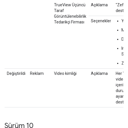
TrueView Üçüncü
Açıklama
"Zefr" 
Taraf
destek
Görüntülenebilirlik
Seçenekler
Yo
Tedarikçi Firması
Mo
Dou
Int
Sci
Zef
Değiştirildi
Reklam
Video kimliği
Açıklama
Her Y
videos
içerik 
durum
ayarla
desteği
Sürüm 10