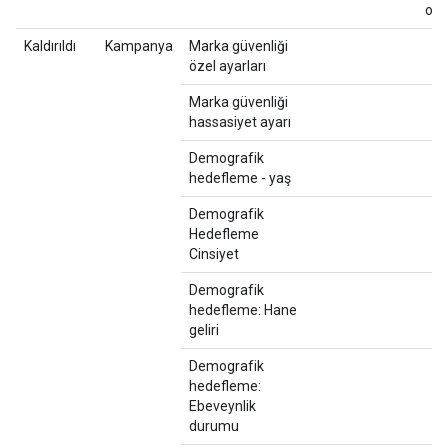
ok
Kaldırıldı
Kampanya
Marka güvenliği
özel ayarları
Marka güvenliği
hassasiyet ayarı
Demografik
hedefleme - yaş
Demografik
Hedefleme
Cinsiyet
Demografik
hedefleme: Hane
geliri
Demografik
hedefleme:
Ebeveynlik
durumu