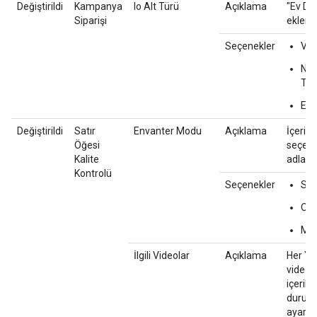
Değiştirildi
Kampanya
Io Alt Türü
Açıklama
"Ev Dış
Siparişi
eklendi
Seçenekler
Var
Nor
The
Ev D
Değiştirildi
Satır
Envanter Modu
Açıklama
İçerik f
Öğesi
seçene
Kalite
adlandı
Kontrolü
Seçenekler
Sını
Ort
Ma
İlgili Videolar
Açıklama
Her Y
videos
içerik 
durum
ayarla