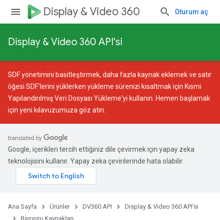
Display & Video 360
Oturum aç
Display & Video 360 API'si
SDF yönetimini basitleştirmek, daha fazla kaynak eklemek ve satır
öğesi SDF'lerini yüklerken yükleme sürenizi kısaltmak için
Kısmi
Yapılandırılmış Veri Dosyası Yükleme
'yi kullanın. Hemen başlamak
için
yeni kılavuzumuza
göz atın.
Google, içerikleri tercih ettiğiniz dile çevirmek için yapay zeka
teknolojisini kullanır. Yapay zeka çevirilerinde hata olabilir.
Ana Sayfa
Ürünler
DV360 API
Display & Video 360 API'si
Başvuru Kaynakları