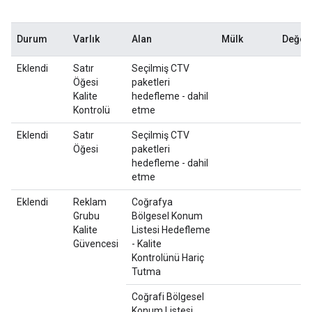
Durum
Varlık
Alan
Mülk
Değerl
Eklendi
Satır
Seçilmiş CTV
Öğesi
paketleri
Kalite
hedefleme - dahil
Kontrolü
etme
Eklendi
Satır
Seçilmiş CTV
Öğesi
paketleri
hedefleme - dahil
etme
Eklendi
Reklam
Coğrafya
Grubu
Bölgesel Konum
Kalite
Listesi Hedefleme
Güvencesi
- Kalite
Kontrolünü Hariç
Tutma
Coğrafi Bölgesel
Konum Listesi