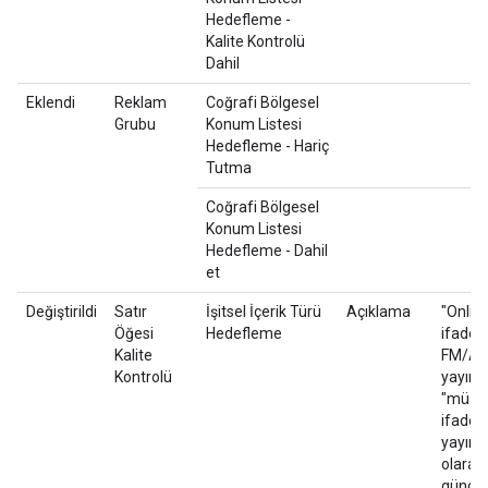
Hedefleme -
Kalite Kontrolü
Dahil
Eklendi
Reklam
Coğrafi Bölgesel
Grubu
Konum Listesi
Hedefleme - Hariç
Tutma
Coğrafi Bölgesel
Konum Listesi
Hedefleme - Dahil
et
Değiştirildi
Satır
İşitsel İçerik Türü
Açıklama
"Onlin
Öğesi
Hedefleme
ifadesi
Kalite
FM/A
Kontrolü
yayını"
"müzik
ifades
yayın 
olarak
güncel