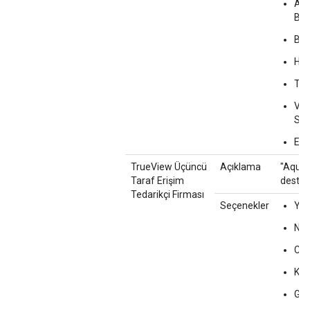
At
Ba
Ba
Hed
Tal
Vid
Sır
Ev D
TrueView Üçüncü
Açıklama
"Aquila
Taraf Erişim
destek
Tedarikçi Firması
Seçenekler
Yo
Nie
Co
Kan
Ge