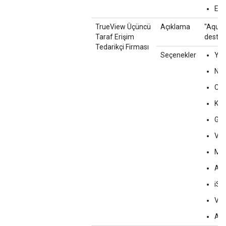
Ev D
TrueView Üçüncü
Açıklama
"Aquila
Taraf Erişim
destek
Tedarikçi Firması
Seçenekler
Yo
Nie
Co
Kan
Ge
Vid
Med
Aud
iSp
Vi
Aqu