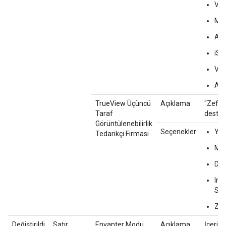
Vid
Med
Aud
iSp
Vi
Aqu
TrueView Üçüncü
Açıklama
"Zefr" 
Taraf
destek
Görüntülenebilirlik
Seçenekler
Yo
Tedarikçi Firması
Mo
Dou
Int
Sci
Zef
Değiştirildi
Satır
Envanter Modu
Açıklama
İçerik f