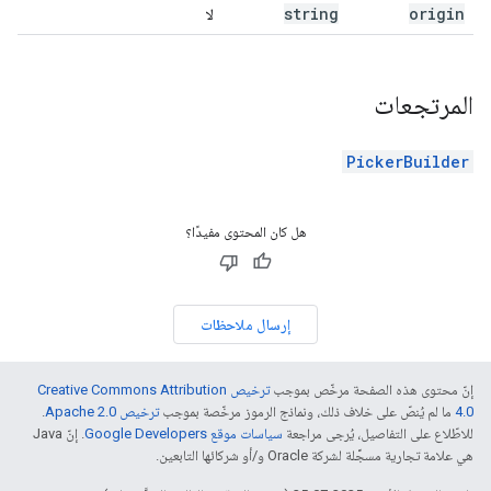
string
origin
لا
المرتجعات
PickerBuilder
هل كان المحتوى مفيدًا؟
إرسال ملاحظات
إنّ محتوى هذه الصفحة مرخّص بموجب
ترخيص Creative Commons Attribution
4.0‏
ما لم يُنصّ على خلاف ذلك، ونماذج الرموز مرخّصة بموجب
ترخيص Apache 2.0‏
.
للاطّلاع على التفاصيل، يُرجى مراجعة
سياسات موقع Google Developers‏
. إنّ Java
هي علامة تجارية مسجَّلة لشركة Oracle و/أو شركائها التابعين.