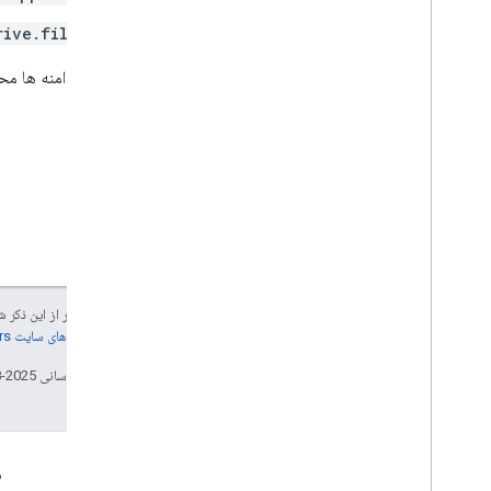
rive.file
Google Picker API
خلاصه
برخی از دامنه ها محد
کلاس ها
Enums
رابط ها
نام مستعار را تایپ کنید
جز در مواردی که غیر از این ذک
جزئیات، به
خطمشی‌های سایت Google Developers‏
تاریخ آخرین به‌روزرسانی 2025-08-13 به‌وقت ساعت هماهنگ جهانی.
تعامل
م