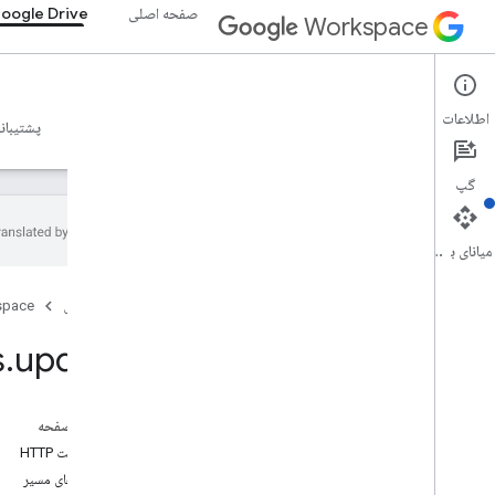
صفحه اصلی
oogle Drive
Workspace
Google Drive
اطلاعات
نمای کلی
راهنما
مرجع
سرور MCP
نمونه ها
پشتیبان
گپ
میانای برنامه‌سازی کاربردی
Drive API
صفحه اصلی
space
v3
خلاصه منابع
s
.
update
منابع REST
در باره
در این صفحه
پیشنهادات دسترسی، پیشنهادات دسترسی
درخواست HTTP
تاییدیه ها
پارامترهای مسیر
برنامه ها