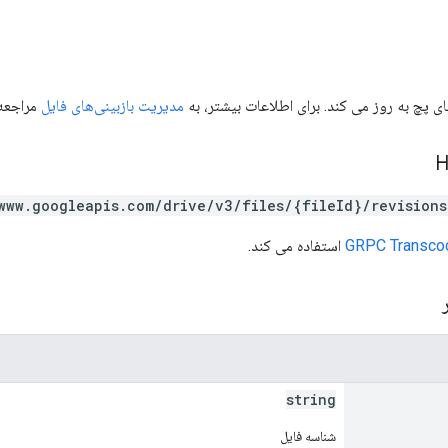
ای پچ به روز می کند. برای اطلاعات بیشتر، به
مدیریت بازبینی‌های فایل
مراجعه 
www.googleapis.com/drive/v3/files/{fileId}/revisions
GRPC Transco
استفاده می کند.
ر
string
شناسه فایل