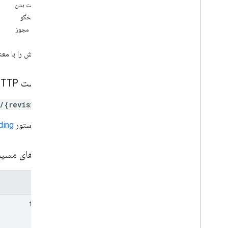
درخواست بدن
تغییر می کند
بدن پاسخگو
کانال ها
محدوده مجوز
نظرات
درایوها
یک ویرایش را با معن
فایل ها
عملیات
مجوزها
درخواست HTTP
پاسخ می دهد
/{revisionId}
تجدید نظرها
نمای کلی
URL از دستور
ding
حذف
گرفتن
پارامترهای مسی
فهرست
به روز رسانی
پارامترها
انواع
برچسب
file
Id
کاربر
v2