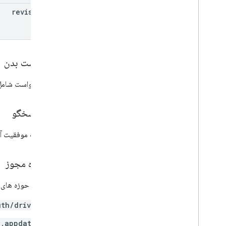
کتابخانه‌های کارخواه
revision
Id
عبارات و اپراتورهای پرس و جو را جستجو کنید
پشتیبانی از انواع MIME
صادرات انواع MIME
نقش ها و مجوزها
درخواست بدن
طبقه بندی منطقه
تفاوت درایو مشترک در مقابل My Drive
بدنه درخواست شامل 
محدودیت های استفاده
بدن پاسخگو
Drive Activity API
v2
در صورت موفقیت آمی
کتابخانه‌های کارخواه
دانلودهای کتابخانه مشتری
محدوده مجوز
Drive Labels API
به یکی از حوزه های OAuth زیر نیاز دارد:
v2
v2beta
uth/drive
کتابخانه‌های کارخواه
e.appdata
محدودیت های استفاده