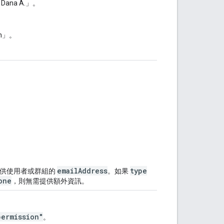
ana A.」。
。
om」。
emailAddress
type
提供使用者或群組的
。如果
one
，則無需提供額外資訊。
permission"
。