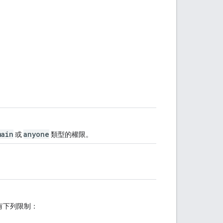
main
anyone
或
類型的權限。
有下列限制：