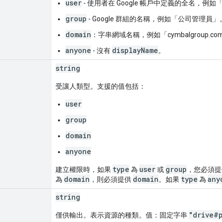
user
- 使用者在 Google 帳戶中定義的全名，例如「D
group
- Google 群組的名稱，例如「公司管理員」
domain
：字串網域名稱，例如「cymbalgroup.c
anyone
displayName
- 沒有
。
string
受讓人類型。支援的值包括：
user
group
domain
anyone
type
user
group
建立權限時，如果
為
或
，您必須
domain
domain
type
any
為
，則必須提供
。如果
為
string
"drive#
僅供輸出。表示資源的種類。值：固定字串