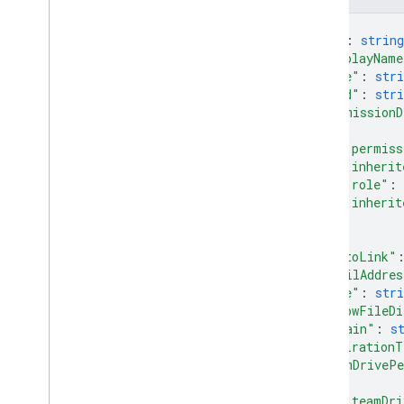
v2
{
用戶端程式庫
"id"
: 
string
搜尋查詢字詞和運算子
"displayName
支援的 MIME 類型
"type"
: 
stri
"kind"
: 
stri
匯出 MIME 類型
"permissionD
角色和權限
{
區域分類器
"permiss
共用雲端硬碟與「我的雲端硬碟」的差
"inherit
異
"role"
: 
用量限制
"inherit
}
]
,
Drive Activity API
"photoLink"
v2
"emailAddres
用戶端程式庫
"role"
: 
stri
下載用戶端程式庫
"allowFileDi
"domain"
: 
s
"expirationT
Drive Labels API
"teamDrivePe
v2
{
v2beta
"teamDri