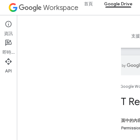
首頁
Google Drive
Workspace
Google Drive
資訊
總覽
指南
參考資料
MCP 伺服器
範例
支援
即時通訊
API
Drive API
首頁
Google W
v3
資源摘要
REST Re
REST 資源
關於
這個頁面中的內
accessproposals
資源：Permissio
核准
方法
應用程式