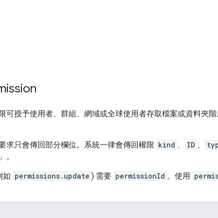
ission
限可授予使用者、群組、網域或全球使用者存取檔案或資料夾階
要求只會傳回部分欄位。系統一律會傳回權限
kind
、
ID
、
ty
」。
例如
permissions.update
) 需要
permissionId
。使用
permi
。