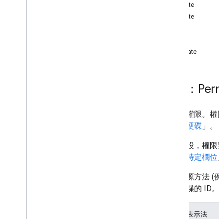
create
變更
delete
channels
get
留言
list
硬碟
update
檔案
作業
權限
資源：Perm
總覽
建立
刪除
檔案的權限。權
獲得
和雲端硬碟
」。
清單
根據預設，權限
update
「
傳回特定欄位
回覆
revisions
部分資源方法 (
雲端硬碟的 ID
類型
標籤
使用者
JSON 表示法