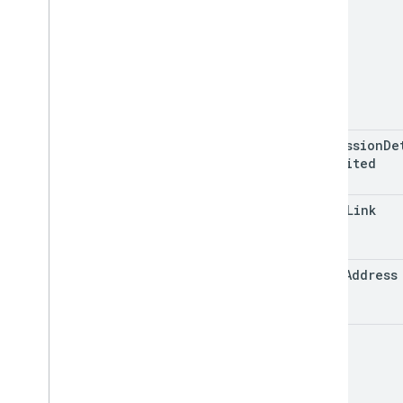
permission
De
inherited
photo
Link
email
Address
role