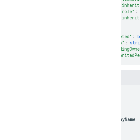
用戶端程式庫
"inherit
用量限制
"role"
: 
"inherit
}
Google Picker API
]
,
摘要
"deleted"
: 
b
類別
"view"
: 
stri
列舉
"pendingOwne
"inheritedPe
介面
}
類型別名
欄位
id
display
Name