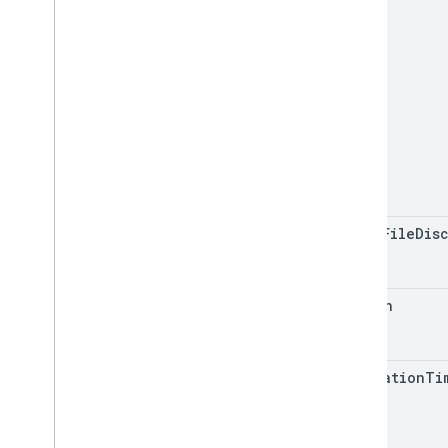
allow
File
Dis
domain
expiration
Ti