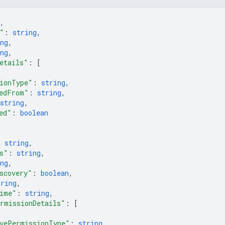
,
"
: 
string
,
ng
,
ng
,
etails"
: 
[
ionType"
: 
string
,
edFrom"
: 
string
,
string
,
ed"
: 
boolean
: 
string
,
s"
: 
string
,
ng
,
scovery"
: 
boolean
,
tring
,
ime"
: 
string
,
rmissionDetails"
: 
[
vePermissionType"
: 
string
,