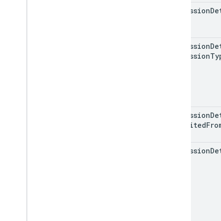
permission
De
permission
De
permission
Ty
permission
De
inherited
Fro
permission
De