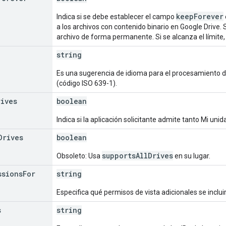
keepForever
Indica si se debe establecer el campo
a los archivos con contenido binario en Google Drive.
archivo de forma permanente. Si se alcanza el límite, i
string
Es una sugerencia de idioma para el procesamiento 
(código ISO 639-1).
rives
boolean
Indica si la aplicación solicitante admite tanto Mi u
Drives
boolean
supportsAllDrives
Obsoleto: Usa
en su lugar.
ssions
For
string
Especifica qué permisos de vista adicionales se inclu
s
string