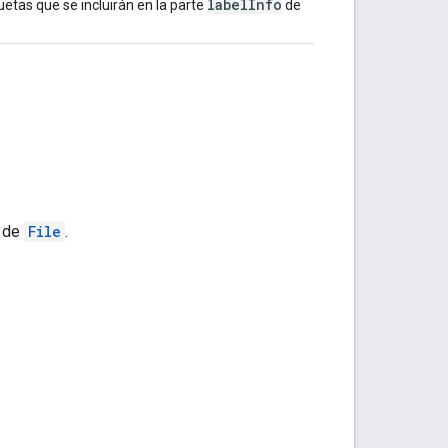
labelInfo
uetas que se incluirán en la parte
de
a de
File
.