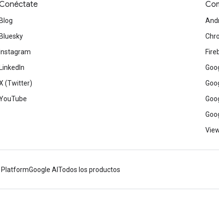
Conéctate
Com
Blog
And
Bluesky
Chr
Instagram
Fire
LinkedIn
Goog
X (Twitter)
Goog
YouTube
Goog
Goog
View
 Platform
Google AI
Todos los productos