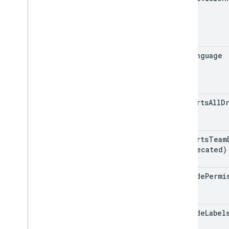
Límites de uso
Drive Activity API
Versión 2
Bibliotecas de cliente
ocr
Language
Descargas de bibliotecas de cliente
Drive Labels API
Versión 2
supports
All
D
v
.
2 beta
Bibliotecas de cliente
Límites de uso
supports
Team
(deprecated)
API Google Picker
Resumen
include
Permi
Clases
View
Enumeraciones
Interfaces
include
Label
Alias de tipo