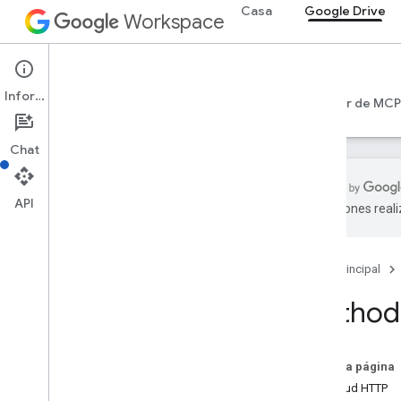
Casa
Google Drive
Workspace
Google Drive
Información
Introducción
Guías
Referencia
Servidor de MCP
Chat
API
traducciones real
API de Drive
Versión 3
Página principal
Resumen de recursos
Method:
Recursos REST
Más información
accessproposals
En esta página
aprobaciones
Solicitud HTTP
aplicaciones