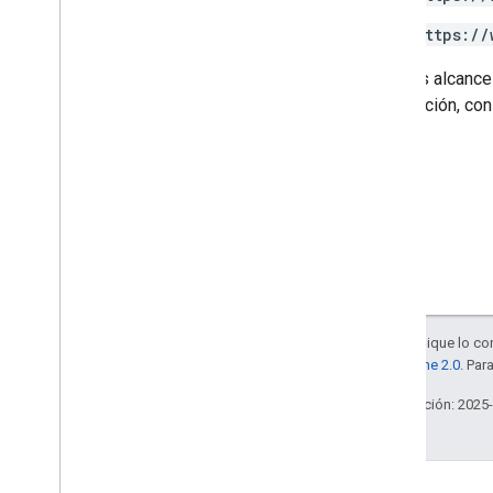
https://
Algunos alcances
información, con
Salvo que se indique lo con
la
licencia Apache 2.0
. Par
Última actualización: 2025