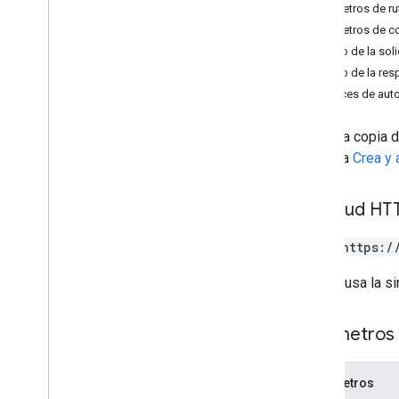
Parámetros de ru
changes
Parámetros de c
channels
Cuerpo de la soli
comentarios
Cuerpo de la res
conduce
Alcances de auto
archivos
Introducción
Crea una copia d
copia
consulta
Crea y 
crear
eliminar
descargar
Solicitud HT
empty
Trash
POST https:/
exportar
generate
Cse
Token
La URL usa la si
generate
Ids
get
Parámetros 
list
list
Labels
modify
Labels
Parámetros
actualizar