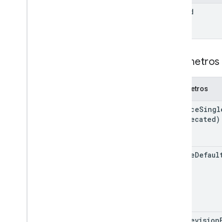
file
Id
ver
operaciones
permisos
respuestas
revisions
Parámetros 
Tipos
Etiqueta
Parámetros
Usuario
enforce
Singl
Versión 2
(deprecated)
Bibliotecas de cliente
Términos y operadores de consultas de
búsqueda
ignore
Defaul
Tipos MIME admitidos
Tipos MIME de exportación
Roles y permisos
Clasificadores de regiones
Diferencias entre las unidades
compartidas y Mi unidad
keep
Revision