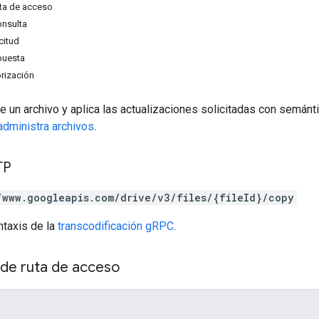
ta de acceso
onsulta
citud
puesta
rización
e un archivo y aplica las actualizaciones solicitadas con semánt
administra archivos
.
TP
/www.googleapis.com/drive/v3/files/{fileId}/copy
ntaxis de la
transcodificación gRPC
.
de ruta de acceso