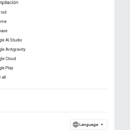
pilación
roid
ome
base
le AI Studio
le Antigravity
le Cloud
le Play
 all