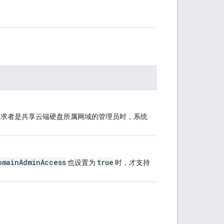
当请求者是共享云端硬盘所属网域的管理员时，系统
omainAdminAccess
true
也设置为
时，才支持