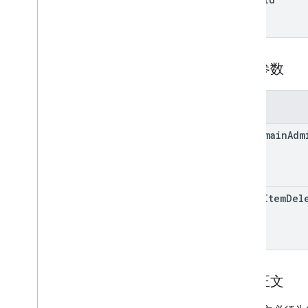
标签
用户级
v2
客户端库
查询参数
搜索查询字词和运算符
支持的 MIME 类型
导出 MIME 类型
参数
角色与权限
use
Domain
Adm
地区分类器
共享云端硬盘与“我的云端硬盘”的区别
用量限额
allow
Item
Del
Drive Activity API
v2
客户端库
客户端库下载
请求正文
Drive Labels API
v2