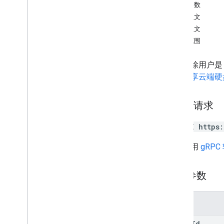
查询参数
更改
请求正文
渠道
响应正文
评论
授权范围
云端硬盘
概览
永久删除用户
create
管理共享云端硬
delete
get
隐藏
HTTP 请求
list
DELETE https
取消隐藏
update
网址采用
gRPC
文件
operations
路径参数
权限
回复
revisions
参数
类型
drive
Id