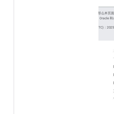
如未另行说明，那么本页
站政策
。Java 是 Orac
最后更新时间 (UTC)：2025-
互动
Google Developer Program
Google Developer Groups
Google Developer Experts
Accelerators
Google Cloud & NVIDIA