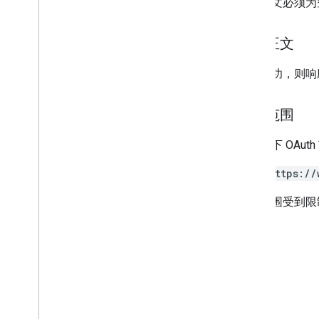
请求正文必须为
v2beta
客户端库
响应正文
用量限额
如果成功，则响应
Google Picker API
摘要
授权范围
类
枚举
需要以下 OAut
接口
类型别名
https://
某些范围受到限