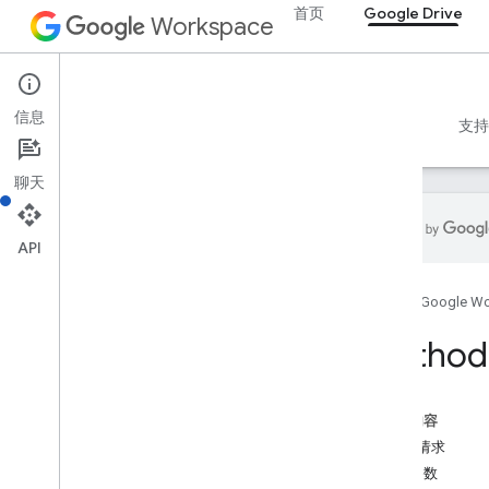
首页
Google Drive
Workspace
Google Drive
信息
概览
指南
参考文档
MCP 服务器
示例
支持
聊天
API
Drive API
首页
Google W
v3
资源摘要
Method:
REST 资源
关于
本页内容
accessproposals
HTTP 请求
审批
路径参数
应用