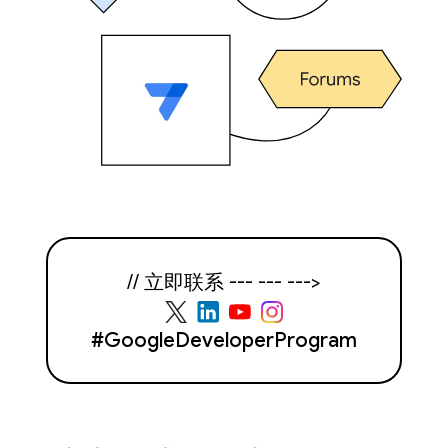
// 立即联系 --- --- --->
#GoogleDeveloperProgram