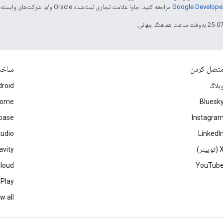
مراجعه کنید. جاوا علامت تجاری ثبت‌شده Oracle و/یا شرکت‌های وابسته به آن است.
تصل کردن
ساخ
بلاگ
roid
rome
Bluesk
ebase
Instagra
tudio
LinkedI
(توییتر)
avity
Cloud
YouTub
 Play
w all