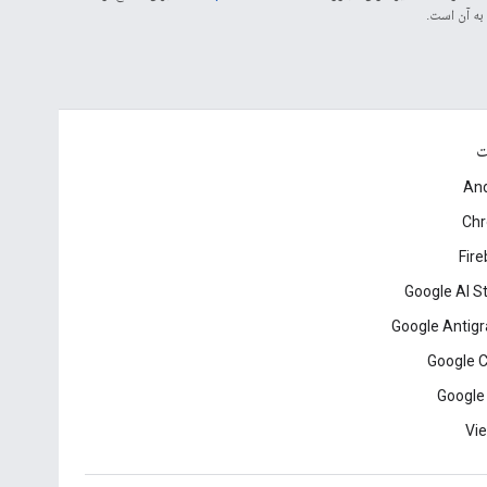
ت
And
Ch
Fir
Google AI S
Google Antigr
Google 
Google
Vie