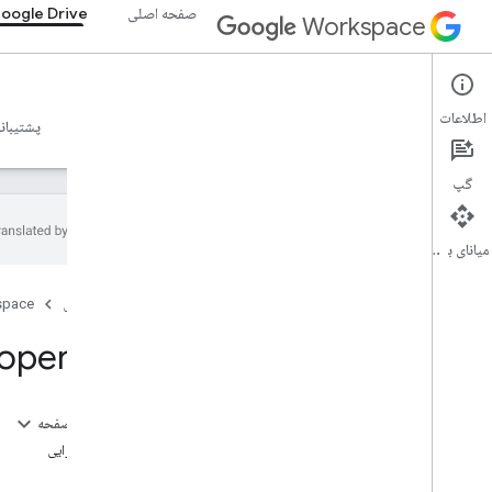
صفحه اصلی
oogle Drive
Workspace
Google Drive
اطلاعات
نمای کلی
راهنما
مرجع
سرور MCP
نمونه ها
پشتیبان
گپ
میانای برنامه‌سازی کاربردی
Drive API
صفحه اصلی
space
v3
v2
operties
خلاصه منابع
منابع REST
در این صفحه
در باره
منبع: دارایی
برنامه ها
روش ها
تغییر می کند