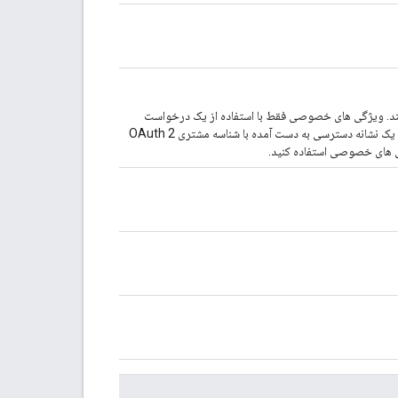
لک. مقادیر مجاز PRIVATE (پیش‌فرض) و PUBLIC هستند. ویژگی های خصوصی فقط با استفاده از یک درخواست
احراز هویت قابل بازیابی هستند. یک درخواست احراز هویت شده از یک نشانه دسترسی به دست آمده با شناسه مشتری OAuth 2