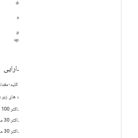
delete
کانال ها
get
فرزندان
insert
نظرات
list
درایوها
patch
فایل ها
update
والدین
مجوزها
خواص
نمای کلی
منبع: دارایی
حذف
گرفتن
یک جفت کلید-مقدار
درج کنید
فهرست
محدودیت های زیر بر
پچ
به روز رسانی
حداکثر 100 ویژگی در هر فایل
پاسخ می دهد
حداکثر 30 ملک خصوصی در هر برنامه
تجدید نظرها
حداکثر 30 ملک عمومی
انواع