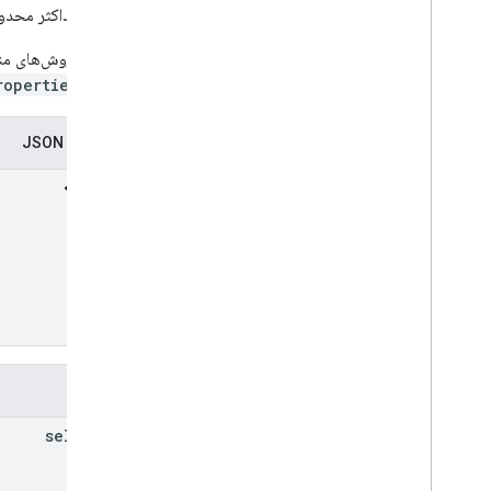
برچسب
حداکثر محدودیت اندازه 124 بایت در رشته (کلید + م
Modified
Date
Behavior
برخی از روش‌های منب
فرافکنی
roperties.list
کاربر
دید
نمایندگی JSON
کتابخانه‌های کارخواه
عبارات و اپراتورهای پرس و جو را جستجو کنید
پشتیبانی از انواع MIME
صادرات انواع MIME
نقش ها و مجوزها
طبقه بندی منطقه
تفاوت درایو مشترک در مقابل My Drive
محدودیت های استفاده
Drive Activity API
فیلدها
v2
کتابخانه‌های کارخواه
self
Link
دانلودهای کتابخانه مشتری