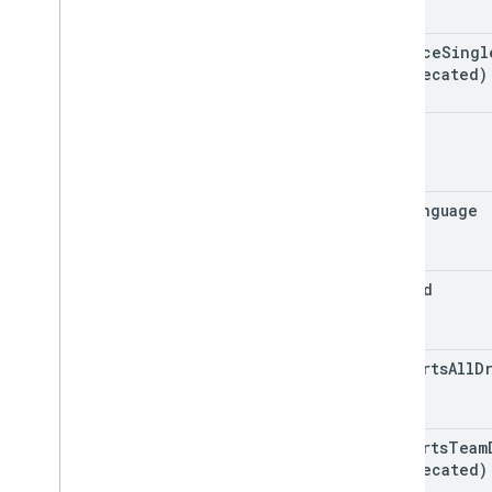
匯出 MIME 類型
角色和權限
enforce
Singl
(deprecated)
區域分類器
共用雲端硬碟與「我的雲端硬碟」的差
異
ocr
用量限制
Drive Activity API
ocr
Language
v2
用戶端程式庫
下載用戶端程式庫
pinned
Drive Labels API
v2
supports
All
D
v2beta
用戶端程式庫
用量限制
supports
Team
(deprecated)
Google Picker API