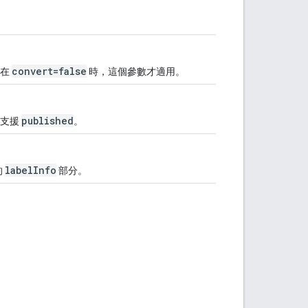
convert=false
有在
時，這個參數才適用。
published
僅支援
。
labelInfo
的
部分。