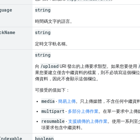
guage
string
時間碼文字的語言。
ck
Name
string
定時文字軌名稱。
string
/upload
向
URI 發出的上傳要求類型。如果您要使用
果您要建立僅含中繼資料的檔案，則不必填寫這個欄位
傳資料，因此不會顯示這個欄位。
可接受的值如下：
media
-
簡易上傳
。只上傳媒體，不含任何中繼資
multipart
-
多部分上傳作業
。在單一要求中上傳
resumable
-
支援續傳的上傳作業
。使用一系列至
項要求包含中繼資料。
Indexable
boolean