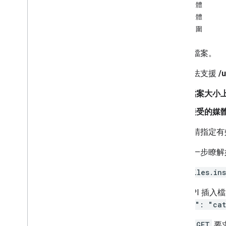
要求主體
channels
回應主體
孩子
授權範圍
留言
硬碟
插入新檔案。
檔案
總覽
這個方法支援
/
複製
刪除
檔案大小
empty
Trash
接受的媒體
匯出
generate
Cse
Token
注意：請指定有效
generate
Ids
如要進一步瞭解
獲得
insert
使用
files.ins
清單
list
Labels
使用 API 插
modify
Labels
"title": "ca
修補
後續的
GET
要
觸控