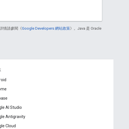
詳情請參閱《
Google Developers 網站政策
》。Java 是 Oracle
本
roid
ome
base
le AI Studio
le Antigravity
le Cloud