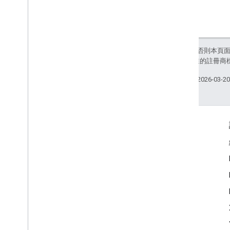
除非另有註明，否則本頁
和/或其關聯企業的註冊商
上次更新時間：2026-03-2
互動交流
Google Developer Program
Google Developer Groups
Google Developer Experts
Accelerators
Google Cloud & NVIDIA