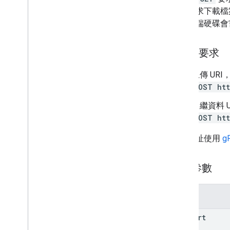
用者要求下載檔
trash
名，雲端硬碟會嘗
untrash
update
watch
HTTP 要求
父母
權限
上傳 UR
屬性
POST htt
回覆
中繼資料 
revisions
POST htt
類型
這個網址使用
g
標籤
Modified
Date
Behavior
Projection
查詢參數
使用者
顯示設定
參數
用戶端程式庫
搜尋查詢字詞和運算子
convert
支援的 MIME 類型