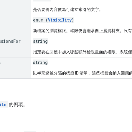
是否要將內容做為可建立索引的文字。
enum (
Visibility
)
新檔案的瀏覽權限。權限仍會繼承自上層資料夾。只
ssions
For
string
指定要在回應中加入哪些額外檢視畫面的權限。系統
s
string
以半形逗號分隔的標籤 ID 清單，這些標籤會納入回應
ile
的例項。