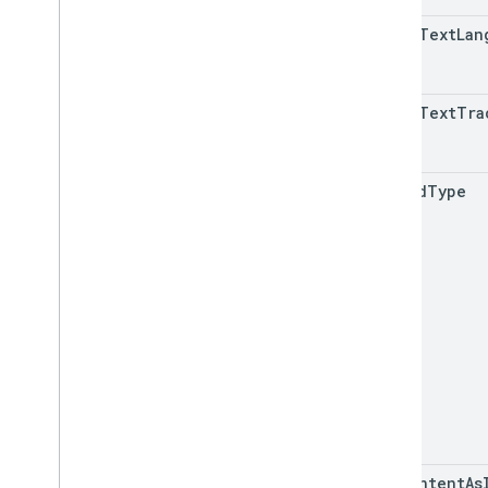
摘要
timed
Text
Lan
類別
列舉
介面
timed
Text
Tra
類型別名
upload
Type
use
Content
As