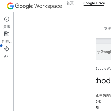
首頁
Google Drive
Workspace
Google Drive
資訊
總覽
指南
參考資料
MCP 伺服器
範例
支援
即時通訊
API
Drive API
首頁
Google W
v3
v2
Method:
資源摘要
REST 資源
這個頁面中的內
關於
HTTP 要求
應用程式
查詢參數
變更