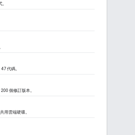
式。
R。
 47 代碼。
00 個修訂版本。
共用雲端硬碟。