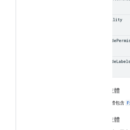
Text
visibility
include
Permi
View
include
Label
要求主體
要求主體包含
F
回應主體