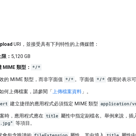
upload
URI，並接受具有下列特性的上傳媒體：
上限：
5,120 GB
 MIME 類型：
*/*
的 MIME 類型，而非字面值
*/*
。字面值
*/*
僅用於表示可上
如何上傳檔案，請參閱「
上傳檔案資料
」。
ert
建立捷徑的應用程式必須指定 MIME 類型
application/v
入檔案時，應用程式應在
title
屬性中指定副檔名。舉例來說，插入 
t.jpg"
等項目。
求會包含唯讀的
fileExtension
屬性，其中填入
title
屬性中