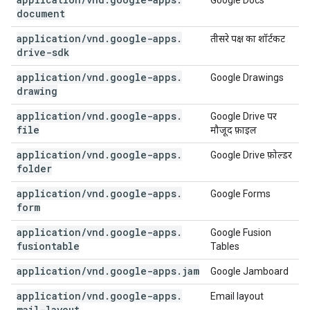
Google Docs
document
application
/
vnd
.
google-apps
.
तीसरे पक्ष का शॉर्टकट
drive-sdk
application
/
vnd
.
google-apps
.
Google Drawings
drawing
application
/
vnd
.
google-apps
.
Google Drive पर
file
मौजूद फ़ाइल
application
/
vnd
.
google-apps
.
Google Drive फ़ोल्डर
folder
application
/
vnd
.
google-apps
.
Google Forms
form
application
/
vnd
.
google-apps
.
Google Fusion
fusiontable
Tables
application
/
vnd
.
google-apps
.
jam
Google Jamboard
application
/
vnd
.
google-apps
.
Email layout
mail-layout