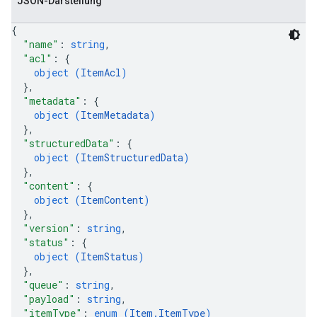
JSON-Darstellung
{
"name"
: 
string
,
"acl"
: 
{
object (
ItemAcl
)
}
,
"metadata"
: 
{
object (
ItemMetadata
)
}
,
"structuredData"
: 
{
object (
ItemStructuredData
)
}
,
"content"
: 
{
object (
ItemContent
)
}
,
"version"
: 
string
,
"status"
: 
{
object (
ItemStatus
)
}
,
"queue"
: 
string
,
"payload"
: 
string
,
"itemType"
: 
enum (
Item.ItemType
)