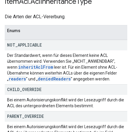
Item
Acl
.
Acl
Inheritance
Type
Die Arten der ACL-Vererbung.
Enums
NOT
_
APPLICABLE
Der Standardwert, wenn für dieses Element keine ACL
übernommen wird. Verwenden Sie „NICHT_ANWENDBAR“,
inherit
Acl
From
wenn
leer ist. Für ein Element ohne ACL-
Übernahme können weiterhin ACLs über die eigenen Felder
readers
denied
Readers
„
“ und „
“ angegeben werden.
CHILD
_
OVERRIDE
Bei einem Autorisierungskonflikt wird der Lesezugriff durch die
ACL des untergeordneten Elements bestimmt.
PARENT
_
OVERRIDE
Bei einem Autorisierungskonflikt wird der Lesezugriff durch die