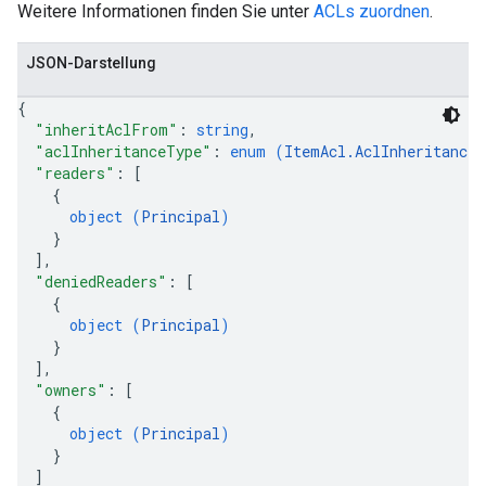
Weitere Informationen finden Sie unter
ACLs zuordnen
.
JSON-Darstellung
{
"inheritAclFrom"
: 
string
,
"aclInheritanceType"
: 
enum (
ItemAcl.AclInheritanceT
"readers"
: 
[
{
object (
Principal
)
}
]
,
"deniedReaders"
: 
[
{
object (
Principal
)
}
]
,
"owners"
: 
[
{
object (
Principal
)
}
]