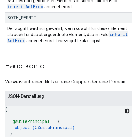
ACL des übergeordneten Elements bestimmt, die im Feld
inherit
Acl
From
angegeben ist.
BOTH
_
PERMIT
Der Zugriff wird nur gewährt, wenn sowohl für dieses Element
inherit
als auch für das übergeordnete Element, das im Feld
Acl
From
angegeben ist, Lesezugriff zulässig ist.
Hauptkonto
Verweis auf einen Nutzer, eine Gruppe oder eine Domain.
JSON-Darstellung
{
"gsuitePrincipal"
: 
{
object (
GSuitePrincipal
)
}
,