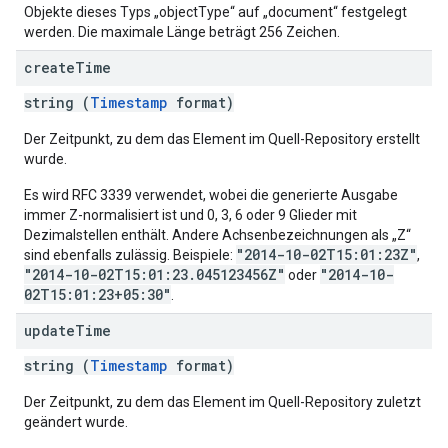
Objekte dieses Typs „objectType“ auf „document“ festgelegt
werden. Die maximale Länge beträgt 256 Zeichen.
create
Time
string (
Timestamp
format)
Der Zeitpunkt, zu dem das Element im Quell-Repository erstellt
wurde.
Es wird RFC 3339 verwendet, wobei die generierte Ausgabe
immer Z-normalisiert ist und 0, 3, 6 oder 9 Glieder mit
Dezimalstellen enthält. Andere Achsenbezeichnungen als „Z“
"2014-10-02T15:01:23Z"
sind ebenfalls zulässig. Beispiele:
,
"2014-10-02T15:01:23.045123456Z"
"2014-10-
oder
02T15:01:23+05:30"
.
update
Time
string (
Timestamp
format)
Der Zeitpunkt, zu dem das Element im Quell-Repository zuletzt
geändert wurde.