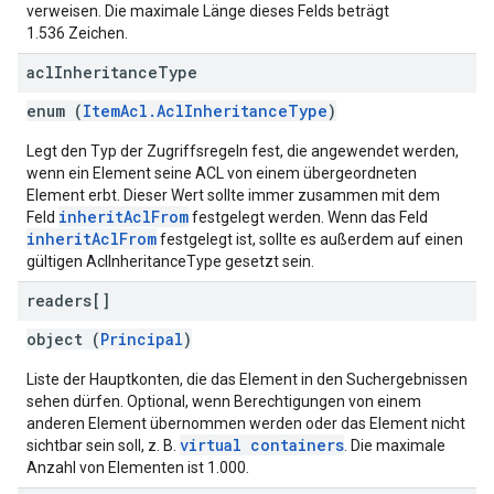
verweisen. Die maximale Länge dieses Felds beträgt
1.536 Zeichen.
acl
Inheritance
Type
enum (
ItemAcl.AclInheritanceType
)
Legt den Typ der Zugriffsregeln fest, die angewendet werden,
wenn ein Element seine ACL von einem übergeordneten
Element erbt. Dieser Wert sollte immer zusammen mit dem
inheritAclFrom
Feld
festgelegt werden. Wenn das Feld
inheritAclFrom
festgelegt ist, sollte es außerdem auf einen
gültigen AclInheritanceType gesetzt sein.
readers[]
object (
Principal
)
Liste der Hauptkonten, die das Element in den Suchergebnissen
sehen dürfen. Optional, wenn Berechtigungen von einem
anderen Element übernommen werden oder das Element nicht
virtual containers
sichtbar sein soll, z. B.
. Die maximale
Anzahl von Elementen ist 1.000.