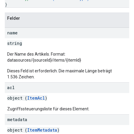
}
Felder
name
string
Der Name des Artikels. Format:
datasources/{sourceId}/items/{itemId}
Dieses Feld ist erforderlich. Die maximale Länge beträgt
1.536 Zeichen.
acl
object (
ItemAcl
)
Zugriffssteuerungsliste für dieses Element.
metadata
fig
object (
ItemMetadata
)