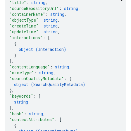
"title"
: 
string
,
"sourceRepositoryUrl"
: 
string
,
"containerName"
: 
string
,
"objectType"
: 
string
,
"createTime"
: 
string
,
"updateTime"
: 
string
,
"interactions"
: 
[
{
object (
Interaction
)
}
]
,
"contentLanguage"
: 
string
,
"mimeType"
: 
string
,
"searchQualityMetadata"
: 
{
object (
SearchQualityMetadata
)
}
,
"keywords"
: 
[
string
]
,
"hash"
: 
string
,
"contextAttributes"
: 
[
{