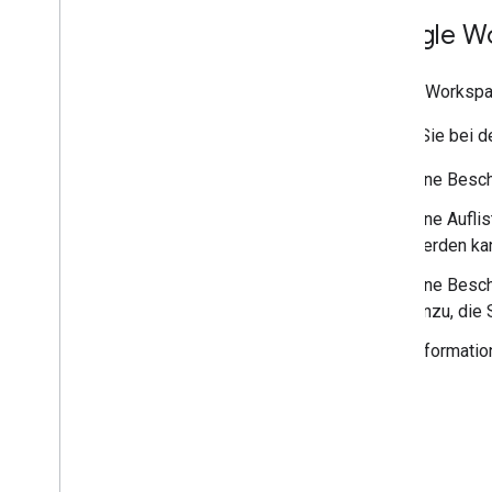
Google Wo
Google Workspa
Geben Sie bei d
Eine Besch
Eine Aufli
werden ka
Eine Besch
hinzu, die 
Informatio