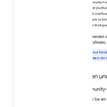
Community-Fore
Reddit (inoffizi
Stack Overflo
Feedback zu Ent
Google Workspac
Wir verwenden v
herauszufinden, 
Hinweis:
Diese Kanäl
Problem melden
in der
Fragen un
Community-Fo
Nehmen Sie am