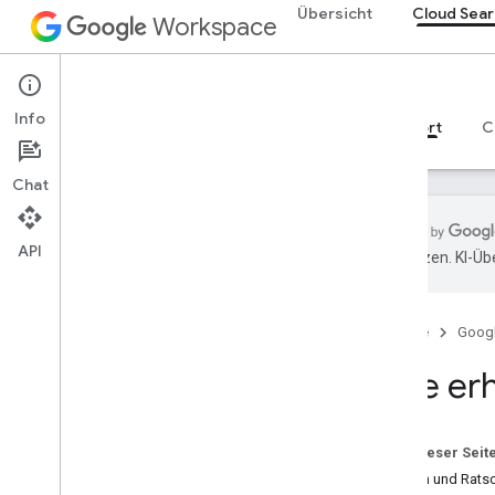
Übersicht
Cloud Sear
Workspace
Cloud Search
Info
Übersicht
Leitfäden
Referenzen
Support
C
Chat
API
übersetzen. KI-Üb
Hilfe erhalten
Nutzungsbedingungen
Startseite
Goog
Richtlinie zu Nutzerdaten und
Entwicklerrichtlinien
Hilfe er
Versionshinweise
Auf dieser Seit
Fragen und Rats