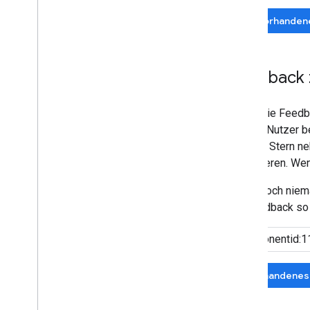
In vorhanden
Feedback 
Wenn Sie Feedba
andere Nutzer b
auf den Stern n
priorisieren. W
Wenn noch niema
Ihr Feedback so 
Vorhandenes