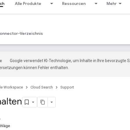
ch
Alle Produkte
Ressourcen
Mehr
onnector-Verzeichnis
Google verwendet KI-Technologie, um Inhalte in Ihre bevorzugte 
ersetzungen können Fehler enthalten.
le Workspace
Cloud Search
Support
halten
e
chläge