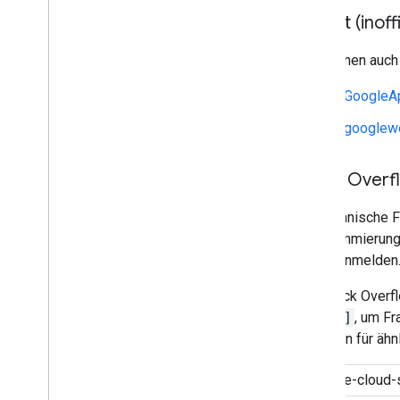
Reddit (inoffi
Sie können auch 
r/GoogleA
r/googlew
Stack Overf
Für technische 
Programmierungs
Konto anmelden
Auf Stack Overf
search]
, um Fr
Experten für äh