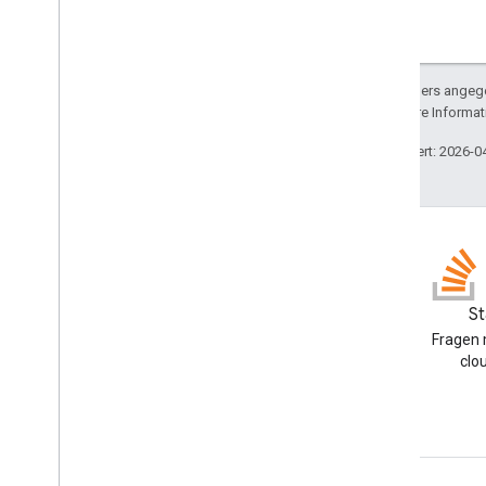
Sofern nicht anders angege
lizenziert. Weitere Informa
Zuletzt aktualisiert: 2026-0
Blog
St
Google Workspace
Fragen 
Developers-Blog lesen
clo