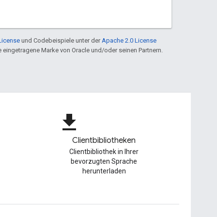
License
und Codebeispiele unter der
Apache 2.0 License
ine eingetragene Marke von Oracle und/oder seinen Partnern.
file_download
Clientbibliotheken
Clientbibliothek in Ihrer
bevorzugten Sprache
herunterladen