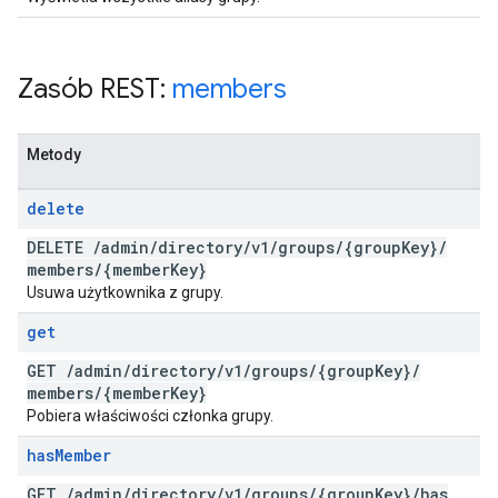
Zasób REST:
members
Metody
delete
DELETE
/
admin
/
directory
/
v1
/
groups
/
{group
Key}
/
members
/
{member
Key}
Usuwa użytkownika z grupy.
get
GET
/
admin
/
directory
/
v1
/
groups
/
{group
Key}
/
members
/
{member
Key}
Pobiera właściwości członka grupy.
has
Member
GET
/
admin
/
directory
/
v1
/
groups
/
{group
Key}
/
has