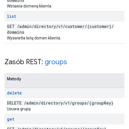
domains
Wstawia domenę klienta.
list
GET
/
admin
/
directory
/
v1
/
customer
/
{customer}
/
domains
Wyświetla listę domen klienta.
Zasób REST:
groups
Metody
delete
DELETE
/
admin
/
directory
/
v1
/
groups
/
{group
Key}
Usuwa grupę.
get