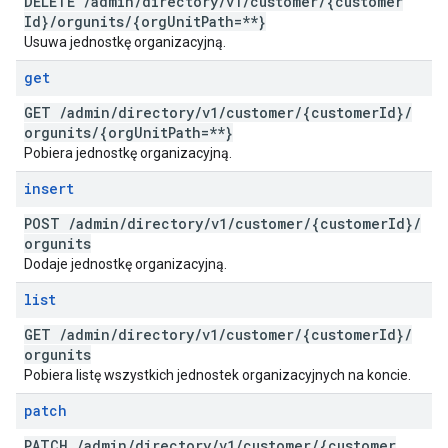
DELETE
/
admin
/
directory
/
v1
/
customer
/
{customer
Id}
/
orgunits
/
{org
Unit
Path=**}
Usuwa jednostkę organizacyjną.
get
GET
/
admin
/
directory
/
v1
/
customer
/
{customer
Id}
/
orgunits
/
{org
Unit
Path=**}
Pobiera jednostkę organizacyjną.
insert
POST
/
admin
/
directory
/
v1
/
customer
/
{customer
Id}
/
orgunits
Dodaje jednostkę organizacyjną.
list
GET
/
admin
/
directory
/
v1
/
customer
/
{customer
Id}
/
orgunits
Pobiera listę wszystkich jednostek organizacyjnych na koncie.
patch
PATCH
/
admin
/
directory
/
v1
/
customer
/
{customer