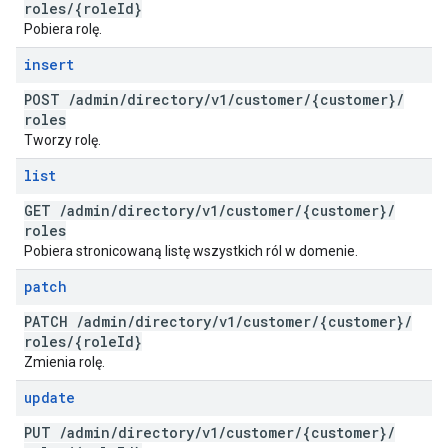
roles
/
{role
Id}
Pobiera rolę.
insert
POST
/
admin
/
directory
/
v1
/
customer
/
{customer}
/
roles
Tworzy rolę.
list
GET
/
admin
/
directory
/
v1
/
customer
/
{customer}
/
roles
Pobiera stronicowaną listę wszystkich ról w domenie.
patch
PATCH
/
admin
/
directory
/
v1
/
customer
/
{customer}
/
roles
/
{role
Id}
Zmienia rolę.
update
PUT
/
admin
/
directory
/
v1
/
customer
/
{customer}
/