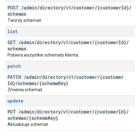
POST
/
admin
/
directory
/
v1
/
customer
/
{customer
Id}
/
schemas
Tworzy schemat.
list
GET
/
admin
/
directory
/
v1
/
customer
/
{customer
Id}
/
schemas
Pobiera wszystkie schematy klienta.
patch
PATCH
/
admin
/
directory
/
v1
/
customer
/
{customer
Id}
/
schemas
/
{schema
Key}
Zmienia schemat.
update
PUT
/
admin
/
directory
/
v1
/
customer
/
{customer
Id}
/
schemas
/
{schema
Key}
Aktualizuje schemat.