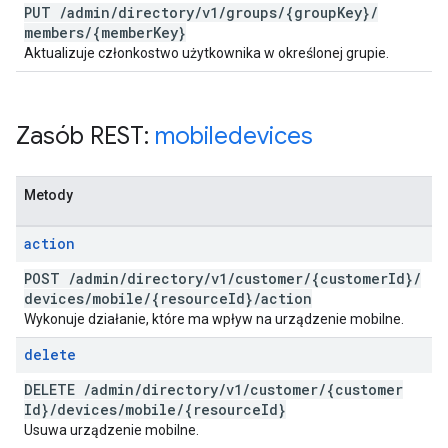
PUT
/
admin
/
directory
/
v1
/
groups
/
{group
Key}
/
members
/
{member
Key}
Aktualizuje członkostwo użytkownika w określonej grupie.
Zasób REST:
mobiledevices
Metody
action
POST
/
admin
/
directory
/
v1
/
customer
/
{customer
Id}
/
devices
/
mobile
/
{resource
Id}
/
action
Wykonuje działanie, które ma wpływ na urządzenie mobilne.
delete
DELETE
/
admin
/
directory
/
v1
/
customer
/
{customer
Id}
/
devices
/
mobile
/
{resource
Id}
Usuwa urządzenie mobilne.