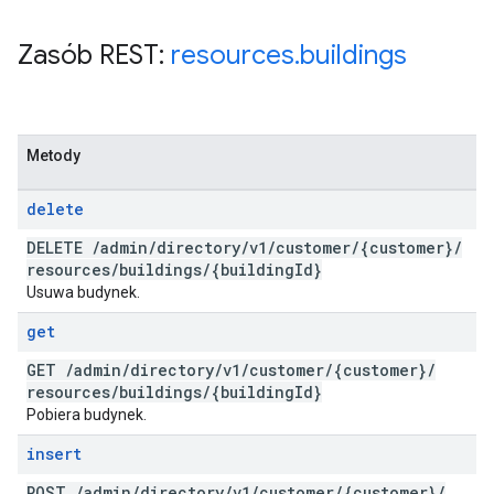
Zasób REST:
resources
.
buildings
Metody
delete
DELETE
/
admin
/
directory
/
v1
/
customer
/
{customer}
/
resources
/
buildings
/
{building
Id}
Usuwa budynek.
get
GET
/
admin
/
directory
/
v1
/
customer
/
{customer}
/
resources
/
buildings
/
{building
Id}
Pobiera budynek.
insert
POST
/
admin
/
directory
/
v1
/
customer
/
{customer}
/