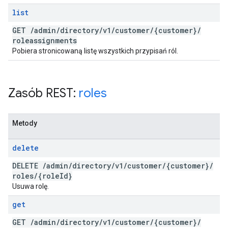
list
GET
/
admin
/
directory
/
v1
/
customer
/
{customer}
/
roleassignments
Pobiera stronicowaną listę wszystkich przypisań ról.
Zasób REST:
roles
Metody
delete
DELETE
/
admin
/
directory
/
v1
/
customer
/
{customer}
/
roles
/
{role
Id}
Usuwa rolę.
get
GET
/
admin
/
directory
/
v1
/
customer
/
{customer}
/