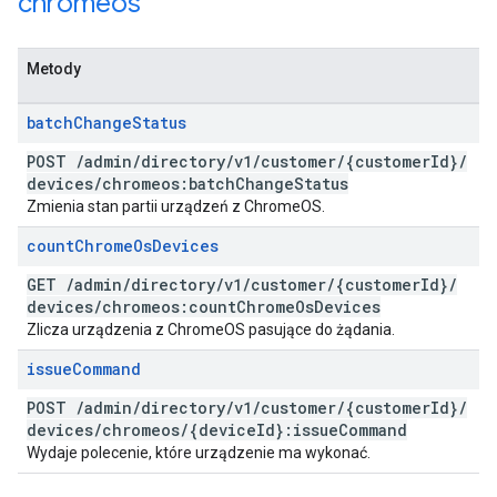
chromeos
Metody
batch
Change
Status
POST
/
admin
/
directory
/
v1
/
customer
/
{customer
Id}
/
devices
/
chromeos:batch
Change
Status
Zmienia stan partii urządzeń z ChromeOS.
count
Chrome
Os
Devices
GET
/
admin
/
directory
/
v1
/
customer
/
{customer
Id}
/
devices
/
chromeos:count
Chrome
Os
Devices
Zlicza urządzenia z ChromeOS pasujące do żądania.
issue
Command
POST
/
admin
/
directory
/
v1
/
customer
/
{customer
Id}
/
devices
/
chromeos
/
{device
Id}:issue
Command
Wydaje polecenie, które urządzenie ma wykonać.