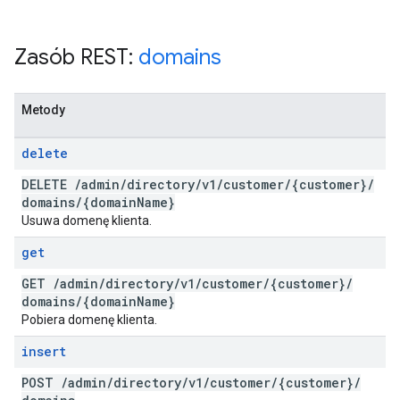
Zasób REST:
domains
Metody
delete
DELETE
/
admin
/
directory
/
v1
/
customer
/
{customer}
/
domains
/
{domain
Name}
Usuwa domenę klienta.
get
GET
/
admin
/
directory
/
v1
/
customer
/
{customer}
/
domains
/
{domain
Name}
Pobiera domenę klienta.
insert
POST
/
admin
/
directory
/
v1
/
customer
/
{customer}
/