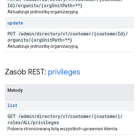
Id}
/
orgunits
/
{org
Unit
Path=**}
Aktualizuje jednostkę organizacyjną.
update
PUT
/
admin
/
directory
/
v1
/
customer
/
{customer
Id}
/
orgunits
/
{org
Unit
Path=**}
Aktualizuje jednostkę organizacyjną.
Zasób REST:
privileges
Metody
list
GET
/
admin
/
directory
/
v1
/
customer
/
{customer}
/
roles
/
ALL
/
privileges
Pobiera stronicowaną listę wszystkich uprawnień klienta.