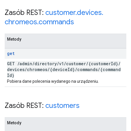
Zasób REST:
customer
.
devices
.
chromeos
.
commands
Metody
get
GET
/
admin
/
directory
/
v1
/
customer
/
{customer
Id}
/
devices
/
chromeos
/
{device
Id}
/
commands
/
{command
Id}
Pobiera dane polecenia wydanego na urządzeniu.
Zasób REST:
customers
Metody