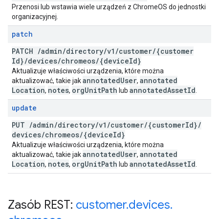
Przenosi lub wstawia wiele urządzeń z ChromeOS do jednostki
organizacyjnej.
patch
PATCH
/
admin
/
directory
/
v1
/
customer
/
{customer
Id}
/
devices
/
chromeos
/
{device
Id}
Aktualizuje właściwości urządzenia, które można
annotated
User
annotated
aktualizować, takie jak
,
Location
notes
org
Unit
Path
annotated
Asset
Id
,
,
lub
.
update
PUT
/
admin
/
directory
/
v1
/
customer
/
{customer
Id}
/
devices
/
chromeos
/
{device
Id}
Aktualizuje właściwości urządzenia, które można
annotated
User
annotated
aktualizować, takie jak
,
Location
notes
org
Unit
Path
annotated
Asset
Id
,
,
lub
.
Zasób REST:
customer
.
devices
.