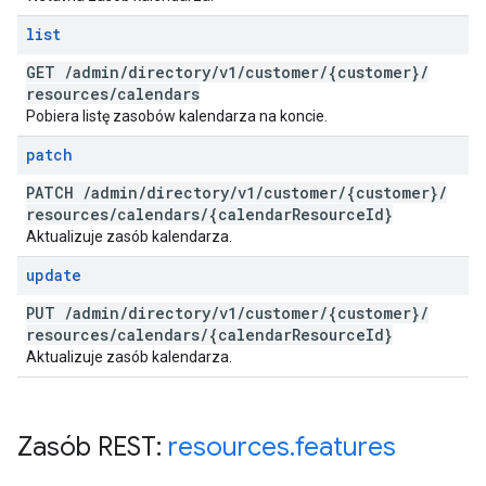
list
GET
/
admin
/
directory
/
v1
/
customer
/
{customer}
/
resources
/
calendars
Pobiera listę zasobów kalendarza na koncie.
patch
PATCH
/
admin
/
directory
/
v1
/
customer
/
{customer}
/
resources
/
calendars
/
{calendar
Resource
Id}
Aktualizuje zasób kalendarza.
update
PUT
/
admin
/
directory
/
v1
/
customer
/
{customer}
/
resources
/
calendars
/
{calendar
Resource
Id}
Aktualizuje zasób kalendarza.
Zasób REST:
resources
.
features