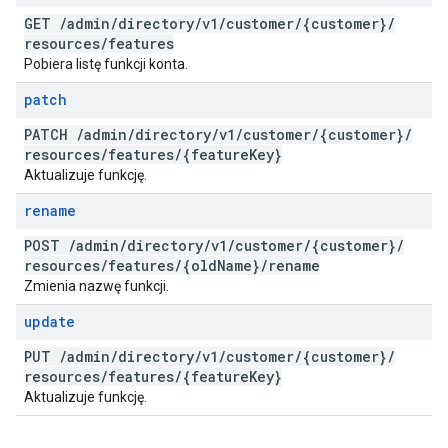
GET
/
admin
/
directory
/
v1
/
customer
/
{customer}
/
resources
/
features
Pobiera listę funkcji konta.
patch
PATCH
/
admin
/
directory
/
v1
/
customer
/
{customer}
/
resources
/
features
/
{feature
Key}
Aktualizuje funkcję.
rename
POST
/
admin
/
directory
/
v1
/
customer
/
{customer}
/
resources
/
features
/
{old
Name}
/
rename
Zmienia nazwę funkcji.
update
PUT
/
admin
/
directory
/
v1
/
customer
/
{customer}
/
resources
/
features
/
{feature
Key}
Aktualizuje funkcję.