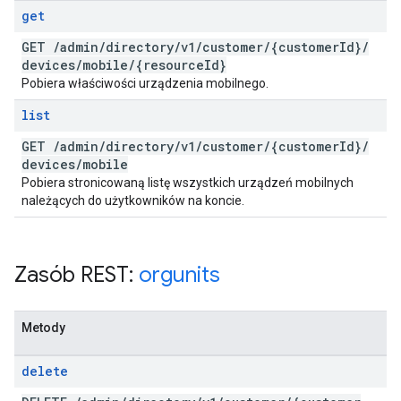
get
GET
/
admin
/
directory
/
v1
/
customer
/
{customer
Id}
/
devices
/
mobile
/
{resource
Id}
Pobiera właściwości urządzenia mobilnego.
list
GET
/
admin
/
directory
/
v1
/
customer
/
{customer
Id}
/
devices
/
mobile
Pobiera stronicowaną listę wszystkich urządzeń mobilnych
należących do użytkowników na koncie.
Zasób REST:
orgunits
Metody
delete