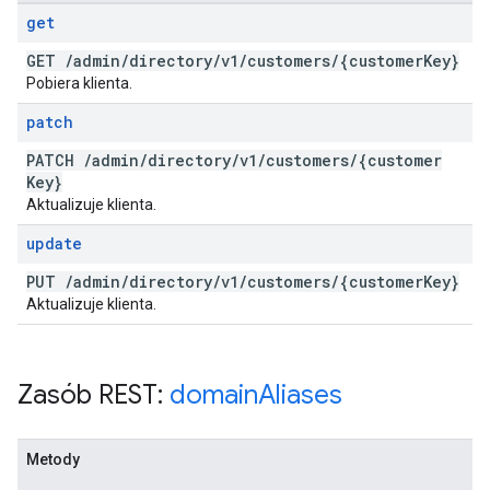
get
GET
/
admin
/
directory
/
v1
/
customers
/
{customer
Key}
Pobiera klienta.
patch
PATCH
/
admin
/
directory
/
v1
/
customers
/
{customer
Key}
Aktualizuje klienta.
update
PUT
/
admin
/
directory
/
v1
/
customers
/
{customer
Key}
Aktualizuje klienta.
Zasób REST:
domain
Aliases
Metody