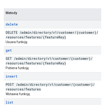
Metody
delete
DELETE
/
admin
/
directory
/
v1
/
customer
/
{customer}
/
resources
/
features
/
{feature
Key}
Usuwa funkcję.
get
GET
/
admin
/
directory
/
v1
/
customer
/
{customer}
/
resources
/
features
/
{feature
Key}
Pobiera funkcję.
insert
POST
/
admin
/
directory
/
v1
/
customer
/
{customer}
/
resources
/
features
Wstawia funkcję.
list