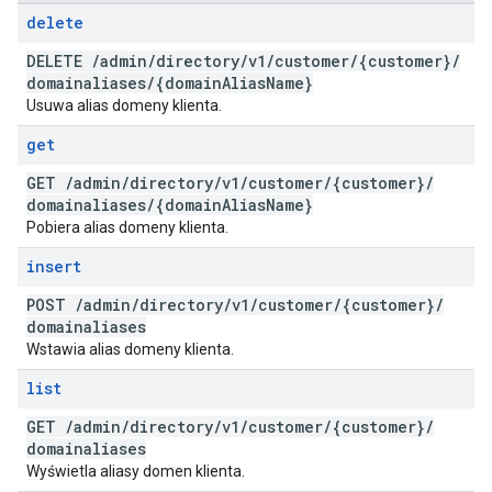
delete
DELETE
/
admin
/
directory
/
v1
/
customer
/
{customer}
/
domainaliases
/
{domain
Alias
Name}
Usuwa alias domeny klienta.
get
GET
/
admin
/
directory
/
v1
/
customer
/
{customer}
/
domainaliases
/
{domain
Alias
Name}
Pobiera alias domeny klienta.
insert
POST
/
admin
/
directory
/
v1
/
customer
/
{customer}
/
domainaliases
Wstawia alias domeny klienta.
list
GET
/
admin
/
directory
/
v1
/
customer
/
{customer}
/
domainaliases
Wyświetla aliasy domen klienta.