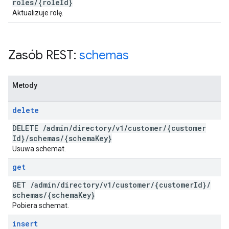
roles
/
{role
Id}
Aktualizuje rolę.
Zasób REST:
schemas
Metody
delete
DELETE
/
admin
/
directory
/
v1
/
customer
/
{customer
Id}
/
schemas
/
{schema
Key}
Usuwa schemat.
get
GET
/
admin
/
directory
/
v1
/
customer
/
{customer
Id}
/
schemas
/
{schema
Key}
Pobiera schemat.
insert