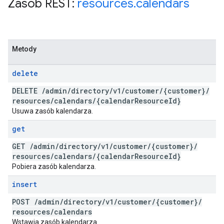
Zasób REST:
resources
.
calendars
Metody
delete
DELETE
/
admin
/
directory
/
v1
/
customer
/
{customer}
/
resources
/
calendars
/
{calendar
Resource
Id}
Usuwa zasób kalendarza.
get
GET
/
admin
/
directory
/
v1
/
customer
/
{customer}
/
resources
/
calendars
/
{calendar
Resource
Id}
Pobiera zasób kalendarza.
insert
POST
/
admin
/
directory
/
v1
/
customer
/
{customer}
/
resources
/
calendars
Wstawia zasób kalendarza.