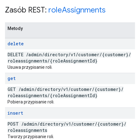
Zasób REST:
role
Assignments
Metody
delete
DELETE
/
admin
/
directory
/
v1
/
customer
/
{customer}
/
roleassignments
/
{role
Assignment
Id}
Usuwa przypisanie roli.
get
GET
/
admin
/
directory
/
v1
/
customer
/
{customer}
/
roleassignments
/
{role
Assignment
Id}
Pobiera przypisanie roli.
insert
POST
/
admin
/
directory
/
v1
/
customer
/
{customer}
/
roleassignments
Tworzy przypisanie roli.