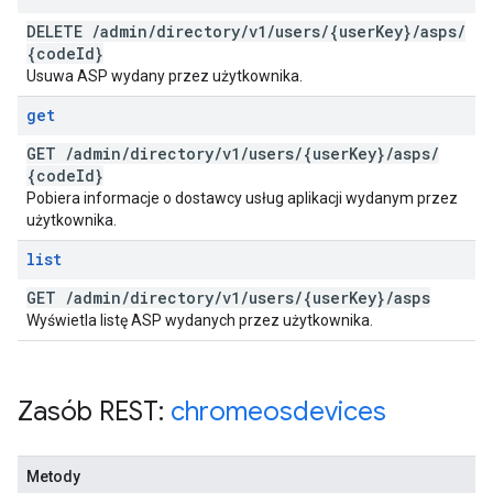
DELETE
/
admin
/
directory
/
v1
/
users
/
{user
Key}
/
asps
/
{code
Id}
Usuwa ASP wydany przez użytkownika.
get
GET
/
admin
/
directory
/
v1
/
users
/
{user
Key}
/
asps
/
{code
Id}
Pobiera informacje o dostawcy usług aplikacji wydanym przez
użytkownika.
list
GET
/
admin
/
directory
/
v1
/
users
/
{user
Key}
/
asps
Wyświetla listę ASP wydanych przez użytkownika.
Zasób REST:
chromeosdevices
Metody