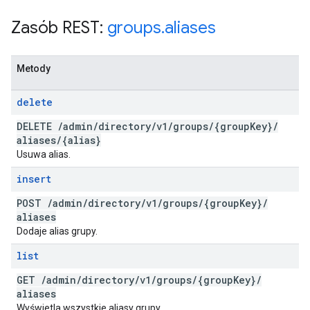
Zasób REST:
groups
.
aliases
Metody
delete
DELETE
/
admin
/
directory
/
v1
/
groups
/
{group
Key}
/
aliases
/
{alias}
Usuwa alias.
insert
POST
/
admin
/
directory
/
v1
/
groups
/
{group
Key}
/
aliases
Dodaje alias grupy.
list
GET
/
admin
/
directory
/
v1
/
groups
/
{group
Key}
/
aliases
Wyświetla wszystkie aliasy grupy.