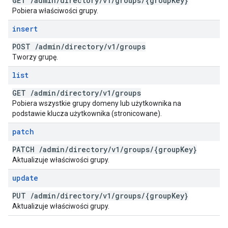
GET
/
admin
/
directory
/
v1
/
groups
/
{group
Key}
Pobiera właściwości grupy.
insert
POST
/
admin
/
directory
/
v1
/
groups
Tworzy grupę.
list
GET
/
admin
/
directory
/
v1
/
groups
Pobiera wszystkie grupy domeny lub użytkownika na
podstawie klucza użytkownika (stronicowane).
patch
PATCH
/
admin
/
directory
/
v1
/
groups
/
{group
Key}
Aktualizuje właściwości grupy.
update
PUT
/
admin
/
directory
/
v1
/
groups
/
{group
Key}
Aktualizuje właściwości grupy.