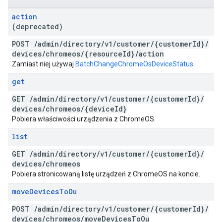
action
(deprecated)
POST
/
admin
/
directory
/
v1
/
customer
/
{customer
Id}
/
devices
/
chromeos
/
{resource
Id}
/
action
Zamiast niej używaj
BatchChangeChromeOsDeviceStatus
.
get
GET
/
admin
/
directory
/
v1
/
customer
/
{customer
Id}
/
devices
/
chromeos
/
{device
Id}
Pobiera właściwości urządzenia z ChromeOS.
list
GET
/
admin
/
directory
/
v1
/
customer
/
{customer
Id}
/
devices
/
chromeos
Pobiera stronicowaną listę urządzeń z ChromeOS na koncie.
move
Devices
To
Ou
POST
/
admin
/
directory
/
v1
/
customer
/
{customer
Id}
/
devices
/
chromeos
/
move
Devices
To
Ou