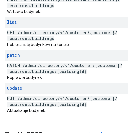
resources
/
buildings
Wstawia budynek.
list
GET
/
admin
/
directory
/
v1
/
customer
/
{customer}
/
resources
/
buildings
Pobiera listę budynków na koncie.
patch
PATCH
/
admin
/
directory
/
v1
/
customer
/
{customer}
/
resources
/
buildings
/
{building
Id}
Poprawia budynek.
update
PUT
/
admin
/
directory
/
v1
/
customer
/
{customer}
/
resources
/
buildings
/
{building
Id}
Aktualizuje budynek.