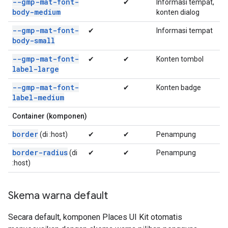
--gmp-mat-font-
✔
Informasi tempat,
body-medium
konten dialog
--gmp-mat-font-
✔
Informasi tempat
body-small
--gmp-mat-font-
✔
✔
Konten tombol
label-large
--gmp-mat-font-
✔
Konten badge
label-medium
Container (komponen)
border
(di :host)
✔
✔
Penampung
border-radius
(di
✔
✔
Penampung
:host)
Skema warna default
Secara default, komponen Places UI Kit otomatis