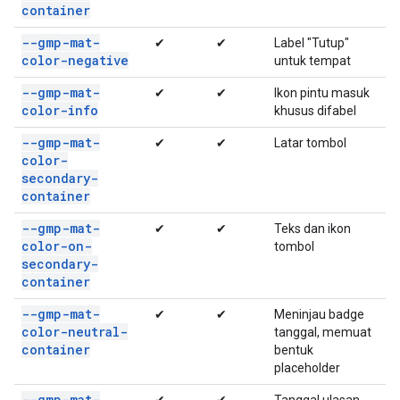
container
--gmp-mat-
✔
✔
Label "Tutup"
color-negative
untuk tempat
--gmp-mat-
✔
✔
Ikon pintu masuk
color-info
khusus difabel
--gmp-mat-
✔
✔
Latar tombol
color-
secondary-
container
--gmp-mat-
✔
✔
Teks dan ikon
color-on-
tombol
secondary-
container
--gmp-mat-
✔
✔
Meninjau badge
color-neutral-
tanggal, memuat
container
bentuk
placeholder
--gmp-mat-
✔
✔
Tanggal ulasan,