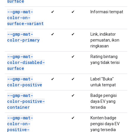
surface
--gmp-mat-
✔
✔
Informasi tempat
color-on-
surface-variant
--gmp-mat-
✔
✔
Link, indikator
color-primary
pemuatan, ikon
ringkasan
--gmp-mat-
✔
Rating bintang
color-disabled-
yang tidak terisi
surface
--gmp-mat-
✔
✔
Label "Buka"
color-positive
untuk tempat
--gmp-mat-
✔
Badge pengisi
color-positive-
daya EV yang
container
tersedia
--gmp-mat-
✔
Konten badge
color-on-
pengisi daya EV
positive-
yang tersedia