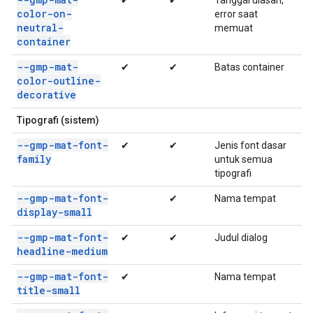
color-on-
error saat
neutral-
memuat
container
--gmp-mat-
✔
✔
Batas container
color-outline-
decorative
Tipografi (sistem)
--gmp-mat-font-
✔
✔
Jenis font dasar
family
untuk semua
tipografi
--gmp-mat-font-
✔
Nama tempat
display-small
--gmp-mat-font-
✔
✔
Judul dialog
headline-medium
--gmp-mat-font-
✔
Nama tempat
title-small