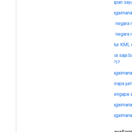
Kapan say
Bagaimana
Di negara 
Di negara 
Fitur KML
Apa saja b
API?
Bagaimana 
Berapa jum
Mengapa s
Bagaimana
Bagaimana 
Maps Java
Scri