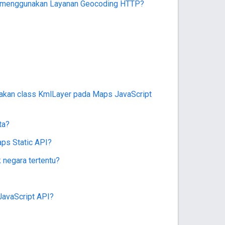
s menggunakan Layanan Geocoding HTTP?
nakan class KmlLayer pada Maps JavaScript
ta?
ps Static API?
negara tertentu?
JavaScript API?