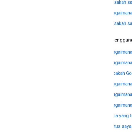
Bisakah s
Domain
Tahapan peluncuran
Bagaimana 
Produk lama
Bisakah s
Detail cakupan peta
Dukungan software dan OS seluler
Checklist Pra-peluncuran
Batas penggun
Paket Premium
Perbandingan peran project
Bagaimana 
FAQ migrasi Root CA
Bagaimana 
Pengenkodean URL
Pengguna Word
Press
Apakah Go
Bagaimana
Bagaimana
Bagaimana
Apa yang t
Situs saya