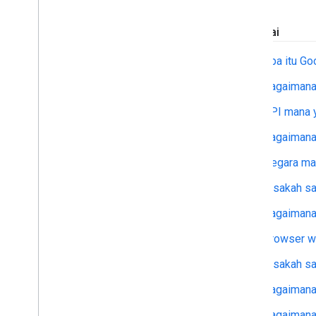
Layanan Pelanggan
Memulai
Referensi untuk AI
Apa itu G
Ringkasan
Keahlian agen
Bagaimana
Toolkit UI Agentic (eksperimental)
API mana 
Toolkit Code Assist (eksperimental)
Maps Grounding Lite
Bagaimana 
Negara ma
Praktik terbaik
Praktik terbaik keamanan API
Bisakah s
Panduan tanda tangan digital
Bagaimana
Panduan pengoptimalan
Mengoptimalkan penggunaan Layanan
Browser w
Web
Bisakah sa
Keamanan & kepatuhan
Bagaimana 
Ringkasan
Panduan keamanan
Bagaimana