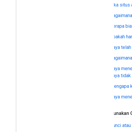
Jika situs
Bagaimana 
Berapa bi
Apakah har
Saya telah
Bagaimana 
Saya mener
saya tidak
Mengapa ku
Saya mene
Menggunakan G
Kunci atau