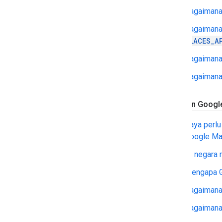
Bagaimana
Bagaimana
PLACES_A
Bagaimana c
Bagaimana 
Layanan Googl
Saya perlu
Google Ma
Di negara 
Mengapa G
Bagaimana
Bagaimana 