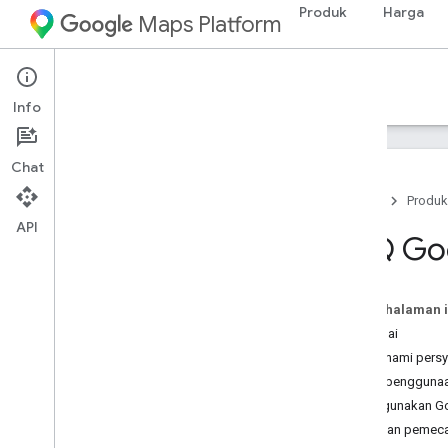
Produk
Harga
Maps Platform
Dokumentasi
Info
Chat
Beranda
Produk
API
Dokumentasi Google Maps Platform
FAQ Goo
Mulai
Memulai Google Maps Platform
Pada halaman i
Mendapatkan dan menggunakan Kunci
Memulai
Demo Maps
Memahami persya
Penjelajah Kemampuan
Batas penggunaa
ID Peta
Menggunakan Go
FAQ
Error dan pemec
Dukungan dan referensi