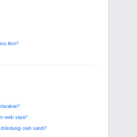
sis Arm?
elacakan?
on-web saya?
ilindungi oleh sandi?