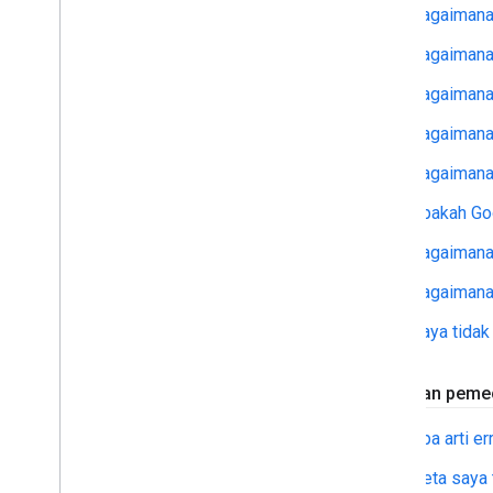
Bagaimana
Bagaimana
Bagaimana 
Bagaimana 
Bagaimana
Apakah Go
Bagaimana 
Bagaimana
Saya tidak
Error dan pem
Apa arti err
Peta saya t