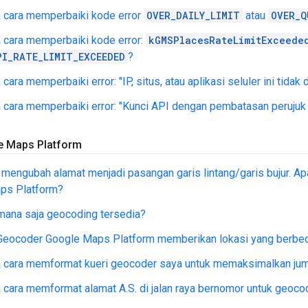
 cara memperbaiki kode error
OVER_DAILY_LIMIT
atau
OVER_Q
 cara memperbaiki kode error:
kGMSPlacesRateLimitExceede
PI_RATE_LIMIT_EXCEEDED
?
ara memperbaiki error: "IP, situs, atau aplikasi seluler ini tidak
cara memperbaiki error: "Kunci API dengan pembatasan perujuk t
e Maps Platform
 mengubah alamat menjadi pasangan garis lintang/garis bujur.
ps Platform?
mana saja geocoding tersedia?
eocoder Google Maps Platform memberikan lokasi yang berbe
 cara memformat kueri geocoder saya untuk memaksimalkan juml
cara memformat alamat A.S. di jalan raya bernomor untuk geoco