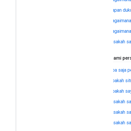
Layanan dalam cakupan
Kapan duku
Manajemen insiden
Pusat Kepercayaan
Bagaimana
Bagaimana 
Utilitas
Format Algoritma Polyline yang
Bisakah s
Dienkodekan
Utilitas Encoder Polyline Interaktif
Memahami pers
Utilitas Dekoder Polyline Interaktif
Apa saja p
Persyaratan & kebijakan
Persyaratan Google Maps Platform
Apakah si
Persyaratan Wilayah Ekonomi Eropa
Apakah say
(EEA)
FAQ EEA
Bisakah s
Bisakah s
Referensi lain
Rencana Pelacakan Aset
Bisakah sa
Penghentian Penggunaan