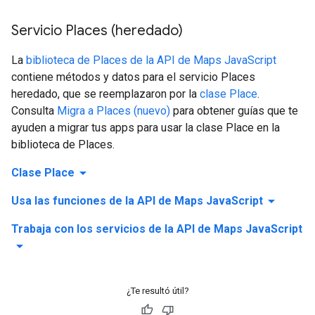
Servicio Places (heredado)
La
biblioteca de Places de la API de Maps JavaScript
contiene métodos y datos para el servicio Places
heredado, que se reemplazaron por la
clase Place
.
Consulta
Migra a Places (nuevo)
para obtener guías que te
ayuden a migrar tus apps para usar la clase Place en la
biblioteca de Places.
arrow_drop_down
Clase Place
arrow_drop_down
Usa las funciones de la API de Maps JavaScript
Trabaja con los servicios de la API de Maps JavaScript
arrow_drop_down
¿Te resultó útil?