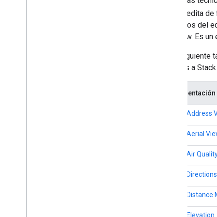
preguntas técni
que se edita de 
Recursos adicionales
miembros del eq
Plan de seguimiento de recursos
Overflow. Es un 
Bajas
En la siguiente
Dominios
vínculos a Stack
Etapas de lanzamiento
Productos heredados
Detalles de la cobertura del mapa
Documentación 
Compatibilidad con el software y el SO
para dispositivos móviles
API de Address V
Lista de tareas previa al lanzamiento
API de Aerial Vi
Plan Premium
Comparación de los roles del proyecto
API de Air Qualit
Preguntas frecuentes sobre la
migración de la CA raíz
API de Directions
Codificación de URL
Usuarios de Word
Press
API de Distance 
API de Elevation