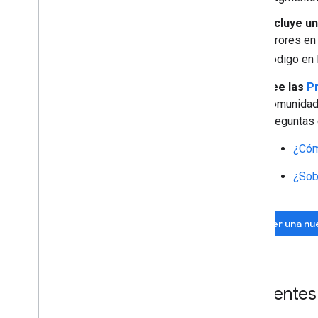
Incluye u
errores en 
código en 
Lee las
P
comunidad 
preguntas 
¿Cóm
¿Sob
Hacer una nu
Incidente