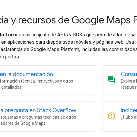
cia y recursos de Google Maps 
latform
es un conjunto de APIs y SDKs que permite a los desar
 en aplicaciones para dispositivos móviles y páginas web. Usa l
 asistencia de Google Maps Platform, incluidas las comunidades 
 expertos.
 en la documentación
Consul
question_answer
formación técnica, instructivos y otros
Explora 
 detallados.
respues
a pregunta en Stack Overflow
Incide
error_outline
spuestas a preguntas técnicas de otros
¿Hubo al
ladores de Google Maps.