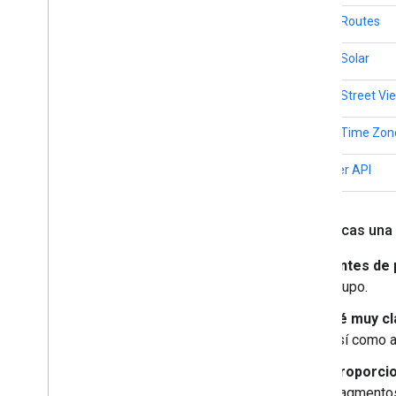
API de Routes
API de Solar
API de Street Vi
API de Time Zon
Weather API
Si publicas una
Antes de 
grupo.
Sé muy cl
así como a
Proporcio
fragmentos