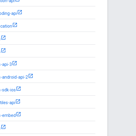
tion-api
oding-api
cation
s
s
-api-3
-android-api-2
-sdk-ios
iles-api
s-embed
s