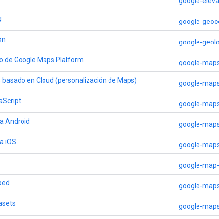
google-eleva
g
google-geoc
on
google-geolo
go de Google Maps Platform
google-map
 basado en Cloud (personalización de Maps)
google-map
aScript
google-maps
a Android
google-maps
a iOS
google-maps
google-map-t
bed
google-map
asets
google-map