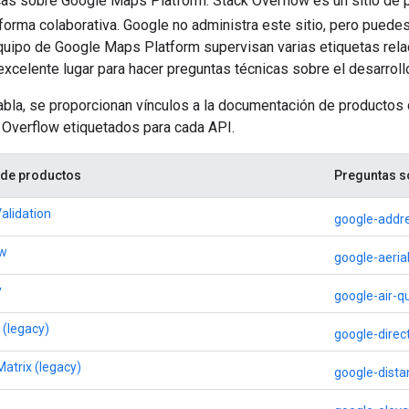
cas sobre Google Maps Platform. Stack Overflow es un sitio de
forma colaborativa. Google no administra este sitio, pero puede
uipo de Google Maps Platform supervisan varias etiquetas rel
excelente lugar para hacer preguntas técnicas sobre el desarroll
 tabla, se proporcionan vínculos a la documentación de product
 Overflow etiquetados para cada API.
de productos
Preguntas s
alidation
google-addre
ew
google-aeria
y
google-air-qu
 (legacy)
google-direc
Matrix (legacy)
google-dista