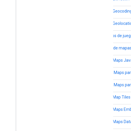
API de Geocodin
API de Geolocati
Servicios de jue
Diseño de mapas
API de Maps Jav
SDK de Maps par
SDK de Maps par
API de Map Tiles
API de Maps Em
API de Maps Dat