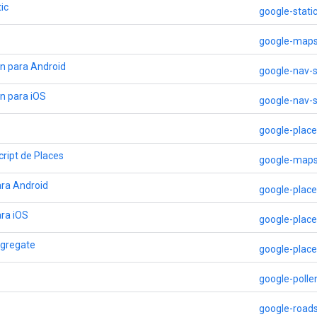
ic
google-stat
google-maps
n para Android
google-nav-
n para iOS
google-nav-
google-place
cript de Places
google-maps
ara Android
google-place
ra iOS
google-place
ggregate
google-place
google-polle
google-roads