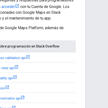
 preguntas y respuestas para programadores
s
acceder
con tu Cuenta de Google. Los
acionadas con Google Maps en Stack
o y el mantenimiento de tu app.
os de Google Maps Platform, además de
obre programación en Stack Overflow
ss-validation-api
l-view-api
ality-api
tion
ncematrix-api