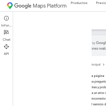
Productos
Preci
Maps Platform
Support Services
Información
Chat
traducciones real
API
Documentación de Google Maps
Platform
Página principal
Comenzar
Comienza a utilizar Google Maps
En esta página
Platform
Haz una pregunta
Obtén y usa una clave de demostración
Incidentes y pr
de Maps
Informa un error 
Explorador de capacidades
Datos incorrect
IDs de mapa
Elige el servicio
Preguntas frecuentes