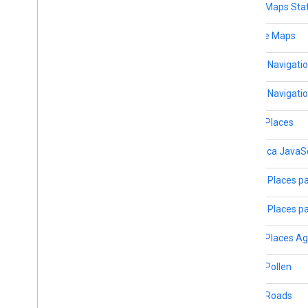
API de Maps Stat
URLs de Maps
SDK de Navigatio
SDK de Navigatio
API de Places
Biblioteca JavaS
SDK de Places p
SDK de Places pa
API de Places A
API de Pollen
API de Roads