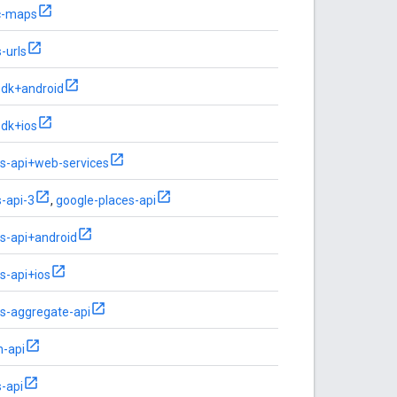
ic-maps
-urls
sdk+android
sdk+ios
s-api+web-services
-api-3
,
google-places-api
s-api+android
s-api+ios
s-aggregate-api
n-api
-api