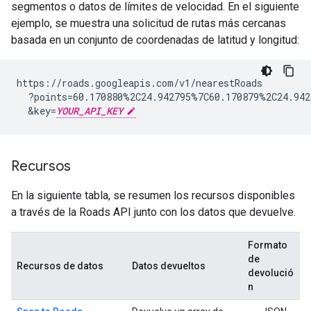
segmentos o datos de límites de velocidad. En el siguiente
ejemplo, se muestra una solicitud de rutas más cercanas
basada en un conjunto de coordenadas de latitud y longitud:
https://roads.googleapis.com/v1/nearestRoads

  ?points=60.170880%2C24.942795%7C60.170879%2C24.942
  &key=
YOUR_API_KEY
Recursos
En la siguiente tabla, se resumen los recursos disponibles
a través de la
Roads API
junto con los datos que devuelve.
Formato
de
Recursos de datos
Datos devueltos
devolució
n