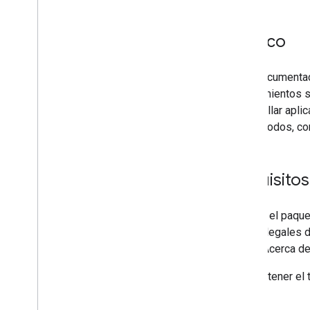
Público
Esta documentac
conocimientos s
desarrollar apli
los métodos, co
Requisitos
Si usas el paque
avisos legales 
menú "Acerca de
Para obtener el 