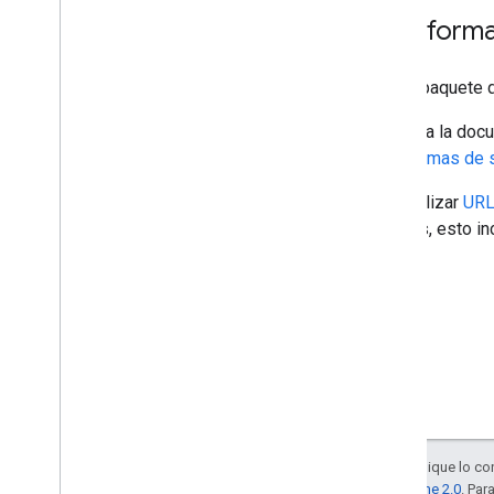
Plataform
Con el paquete 
Consulta la docu
plataformas de
Para utilizar
URL
móviles, esto i
Salvo que se indique lo con
la
licencia Apache 2.0
. Par