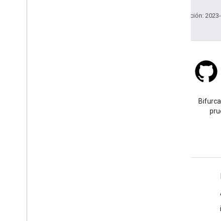
Última actualización: 2023
Stack Overflow
Haz una pregunta con la
Bifurca
etiqueta google-maps.
pru
Más información
Preguntas frecuentes
Selector de API