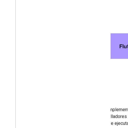
Los complementos
desarrolladores 
la que se ejecut