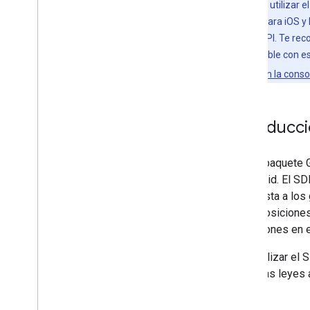
Para poder utilizar 
SDK de Maps para iOS y 
una clave de API. Te re
alguien disponible con e
asignar roles en la cons
Introducc
Con el paquete 
o Android. El SD
respuesta a los 
superposiciones 
ubicaciones en e
Para utilizar el
todas las leyes 