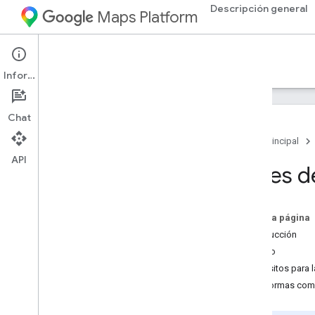
Descripción general
Maps Platform
Google Maps for Flutter
Información
Cómo comenzar a utilizar Flutter
Chat
Descripción general
Página principal
Configura un proyecto de Flutter
API
Agrega un mapa con un marcador
Antes d
Referencia
Página principal del paquete
En esta página
Documentación de referencia
Introducción
Público
Asistencia
Requisitos para l
Cómo ver
/
informar problemas en
Plataformas com
Git
Hub