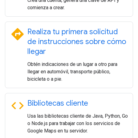
Crea una cuenta, genera una clave de API y
comienza a crear.
directions
Realiza tu primera solicitud
de instrucciones sobre cómo
llegar
Obtén indicaciones de un lugar a otro para
llegar en automóvil, transporte público,
bicicleta o a pie.
code
Bibliotecas cliente
Usa las bibliotecas cliente de Java, Python, Go
o Node.js para trabajar con los servicios de
Google Maps en tu servidor.