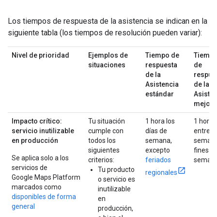
Los tiempos de respuesta de la asistencia se indican en la
siguiente tabla (los tiempos de resolución pueden variar):
Nivel de prioridad
Ejemplos de
Tiempo de
Tiemp
situaciones
respuesta
de
de la
respue
Asistencia
de la
estándar
Asiste
mejor
Impacto crítico:
Tu situación
1 hora los
1 hora
servicio inutilizable
cumple con
días de
entre
en producción
todos los
semana,
semana
siguientes
excepto
fines d
Se aplica solo a los
criterios:
feriados
seman
servicios de
Tu producto
regionales
Google Maps Platform
o servicio es
marcados como
inutilizable
disponibles de forma
en
general
producción,