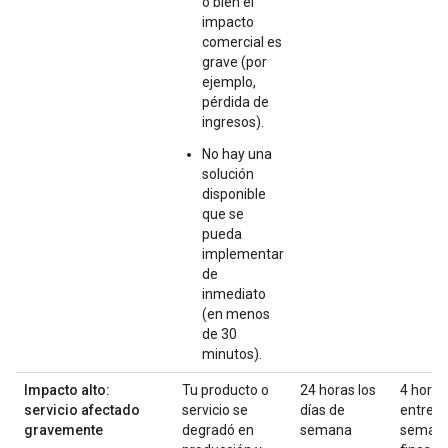
o bien el
impacto
comercial es
grave (por
ejemplo,
pérdida de
ingresos).
No hay una
solución
disponible
que se
pueda
implementar
de
inmediato
(en menos
de 30
minutos).
Impacto alto:
Tu producto o
24 horas los
4 horas
servicio afectado
servicio se
días de
entre
gravemente
degradó en
semana
semana