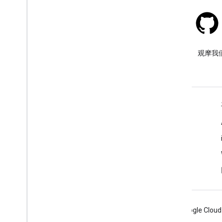
概览
开始使用
向地图添加标记
自定义基本标记
Stack Overflow
创建带有图形的标记
在 google-maps 标签下提问。
观摩我
使用 HTML 和 CSS 创建标记
控制冲突行为、海拔高度和可见性
使标记可点击且可访问
使标记可拖动
了解详情
迁移到高级标记
标记（旧版）
常见问题解答
功能探索器
使用地点
教程
概览
地点（新）
Places UI Kit
地点指南
Android
Chrome
Firebase
Google Cloud
使用路线