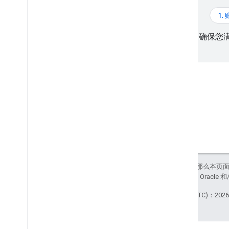
地图控件
1.
控制缩放和平移
渲染类型（光栅和矢量）
确保您
地图类型
地图配色方案
地图和图块坐标
自定义地图
使用 3D 地图
概览
开始使用
概念
3D 基本地图
如未另行说明，那么本页
标记
站政策
。Java 是 Orac
在地图上绘制
资源
最后更新时间 (UTC)：2026-
标记