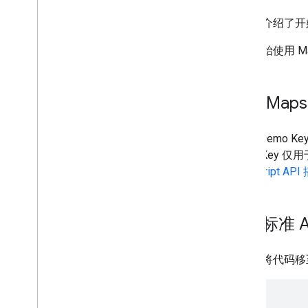
教程
本文档介绍了开始使用
使用 HTML 添加带有标记的 Google 地
图
如需开始使用 Ma
使用 Java
Script 添加带有标记的
Google 地图
向 React 应用添加 Google 地图
获取 Maps
显示当前位置
为标记划分聚类
Maps Demo
Demo Key
概念
JavaScript A
版本控制
本地化
最佳实践
获取标准 A
Type
Script
promise
准备好将代码移
基本地图
将 Google 地图添加到网页中
地图事件