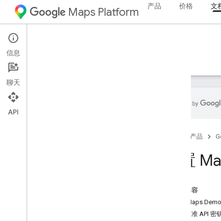
产品
价格
文
Maps Platform
Web
Maps JavaScript API
信息
指南
参考文档
示例
资源
旧版
聊天
API
Maps Java
Script API
首页
产品
G
概览
设置 Java
Script API
设置 Map
获取和使用 Maps Demo Key
使用 App Check 保护您的 API 密钥
加载 Maps Java
Script API
本页内容
错误处理
获取 Maps Demo
问题排查
获取标准 API 密