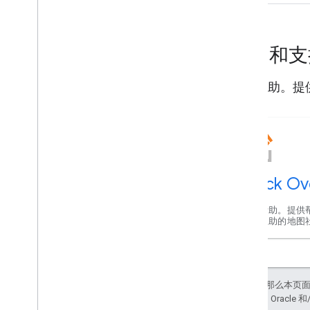
帮助和
获取帮助。提
Stack Ov
获取帮助。提供
互帮互助的地图
如未另行说明，那么本页
站政策
。Java 是 Orac