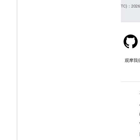
最后更新时间 (UTC)：2026-
Stack Overflow
在 google-maps 标签下提问。
观摩我
了解详情
常见问题解答
功能探索器
API 安全性最佳实践
优化网络服务用量