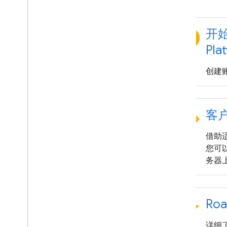
explore
开始
Pla
创建账
code
客
借助适
您可以使
务器上
star
Ro
详细