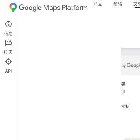
产品
价格
文
Maps Platform
Web Services
Roads API
信息
指南
资源
聊天
API
Roads API
本页内容
概览
开始使用
功能
设置
帮助和支持
设置 Roads API
开发者指南
道路吸附