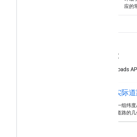
应的
功能
了解 Roads 
沿实际道
获取一组纬度
最近道路的几