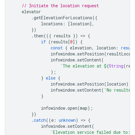
// Initiate the location request
elevator
.
getElevationForLocations
({
locations
:
[
location
],
})
.
then
(({
results
})
=
>
{
if
(
results
[
0
])
{
const
{
elevation
,
location
:
resul
infowindow
.
setPosition
(
resultLocat
infowindow
.
setContent
(
`The elevation at 
${
String
(
res
);
}
else
{
infowindow
.
setPosition
(
location
);
infowindow
.
setContent
(
'No results 
}
infowindow
.
open
(
map
);
})
.
catch
((
e
:
unknown
)
=
>
{
infowindow
.
setContent
(
`Elevation service failed due to: 