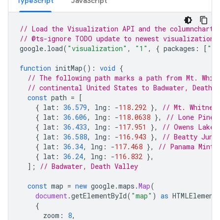
TypeScript
JavaScript
// Load the Visualization API and the columnchart 
// @ts-ignore TODO update to newest visualization 
google
.
load
(
"visualization"
,
"1"
,
{
packages
:
[
"co
function
initMap
()
:
void
{
// The following path marks a path from Mt. Whit
// continental United States to Badwater, Death V
const
path
=
[
{
lat
:
36.579
,
lng
:
-
118.292
},
// Mt. Whitney
{
lat
:
36.606
,
lng
:
-
118.0638
},
// Lone Pine
{
lat
:
36.433
,
lng
:
-
117.951
},
// Owens Lake
{
lat
:
36.588
,
lng
:
-
116.943
},
// Beatty Junc
{
lat
:
36.34
,
lng
:
-
117.468
},
// Panama Mint 
{
lat
:
36.24
,
lng
:
-
116.832
},
];
// Badwater, Death Valley
const
map
=
new
google
.
maps
.
Map
(
document
.
getElementById
(
"map"
)
as
HTMLElement
{
zoom
:
8
,