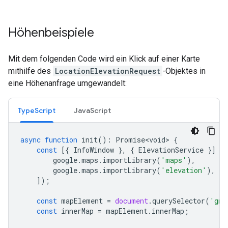
Höhenbeispiele
Mit dem folgenden Code wird ein Klick auf einer Karte
mithilfe des
LocationElevationRequest
-Objektes in
eine Höhenanfrage umgewandelt:
TypeScript
JavaScript
async
function
init
()
:
Promise<void>
{
const
[{
InfoWindow
},
{
ElevationService
}]
=
google
.
maps
.
importLibrary
(
'maps'
),
google
.
maps
.
importLibrary
(
'elevation'
),
]);
const
mapElement
=
document
.
querySelector
(
'gmp
const
innerMap
=
mapElement
.
innerMap
;