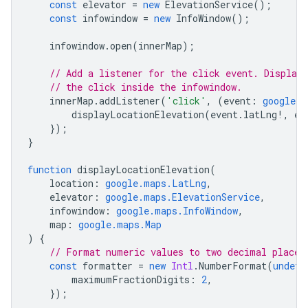
const
elevator
=
new
ElevationService
();
const
infowindow
=
new
InfoWindow
();
infowindow
.
open
(
innerMap
);
// Add a listener for the click event. Display
// the click inside the infowindow.
innerMap
.
addListener
(
'click'
,
(
event
:
google.m
displayLocationElevation
(
event
.
latLng
!
,
el
});
}
function
displayLocationElevation
(
location
:
google.maps.LatLng
,
elevator
:
google.maps.ElevationService
,
infowindow
:
google.maps.InfoWindow
,
map
:
google.maps.Map
)
{
// Format numeric values to two decimal places
const
formatter
=
new
Intl
.
NumberFormat
(
undefi
maximumFractionDigits
:
2
,
});