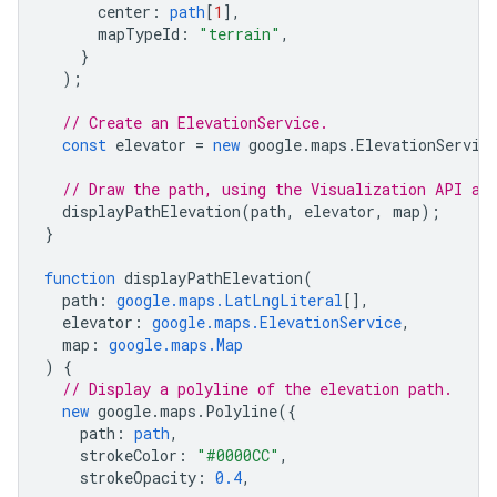
center
:
path
[
1
],
mapTypeId
:
"terrain"
,
}
);
// Create an ElevationService.
const
elevator
=
new
google
.
maps
.
ElevationServic
// Draw the path, using the Visualization API an
displayPathElevation
(
path
,
elevator
,
map
);
}
function
displayPathElevation
(
path
:
google.maps.LatLngLiteral
[],
elevator
:
google.maps.ElevationService
,
map
:
google.maps.Map
)
{
// Display a polyline of the elevation path.
new
google
.
maps
.
Polyline
({
path
:
path
,
strokeColor
:
"#0000CC"
,
strokeOpacity
:
0.4
,