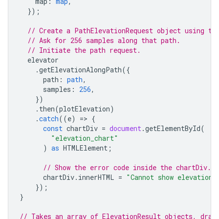
map
:
map
,
});
// Create a PathElevationRequest object using th
// Ask for 256 samples along that path.
// Initiate the path request.
elevator
.
getElevationAlongPath
({
path
:
path
,
samples
:
256
,
})
.
then
(
plotElevation
)
.
catch
((
e
)
=
>
{
const
chartDiv
=
document
.
getElementById
(
"elevation_chart"
)
as
HTMLElement
;
// Show the error code inside the chartDiv.
chartDiv
.
innerHTML
=
"Cannot show elevation:
});
}
// Takes an array of ElevationResult objects, draw