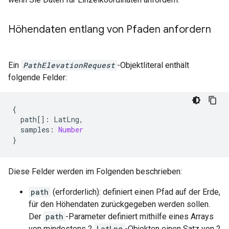
Höhendaten entlang von Pfaden anfordern
Ein
PathElevationRequest
-Objektliteral enthält
folgende Felder:
{
path
[]
:
LatLng
,
samples
:
Number
}
Diese Felder werden im Folgenden beschrieben:
path
(erforderlich): definiert einen Pfad auf der Erde,
für den Höhendaten zurückgegeben werden sollen.
Der
path
-Parameter definiert mithilfe eines Arrays
von mindestens 2
LatLng
-Objekten einen Satz von 2