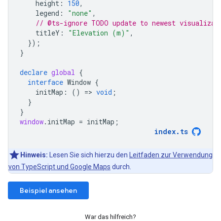
height
:
150
,
legend
:
"none"
,
// @ts-ignore TODO update to newest visualizat
titleY
:
"Elevation (m)"
,
});
}
declare
global
{
interface
Window
{
initMap
:
()
=
>
void
;
}
}
window
.
initMap
=
initMap
;
index
.
ts
Hinweis:
Lesen Sie sich hierzu den
Leitfaden zur Verwendung
von TypeScript und Google Maps
durch.
Beispiel ansehen
War das hilfreich?