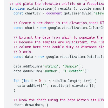
// and plots the elevation profile on a Visualizat
function
plotElevation
({
results
}
:
google
.
maps
.
Pa
const
chartDiv
=
document
.
getElementById
(
"elevat
// Create a new chart in the elevation_chart DIV.
const
chart
=
new
google
.
visualization
.
ColumnCha
// Extract the data from which to populate the c
// Because the samples are equidistant, the 'Sam
// column here does double duty as distance alon
// X axis.
const
data
=
new
google
.
visualization
.
DataTable
(
data
.
addColumn
(
"string"
,
"Sample"
);
data
.
addColumn
(
"number"
,
"Elevation"
);
for
(
let
i
=
0
;
i
 < 
results
.
length
;
i
++
)
{
data
.
addRow
([
""
,
results
[
i
].
elevation
]);
}
// Draw the chart using the data within its DIV.
chart
.
draw
(
data
,
{