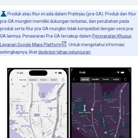
Produk atau fitur ini ada dalam Pratinjau (pra-GA). Produk dan fitur
pra-GA mungkin memiliki dukungan terbatas, dan perubahan pada
produk serta fitur pra-GA mungkin tidak kompatibel dengan versi pra-
GA lainnya. Penawaran Pra-GA tercakup dalam
Persyaratan Khusus
Layanan Google Maps Platform
. Untuk mengetahui informasi
selengkapnya, lihat
deskripsi tahap peluncuran
.