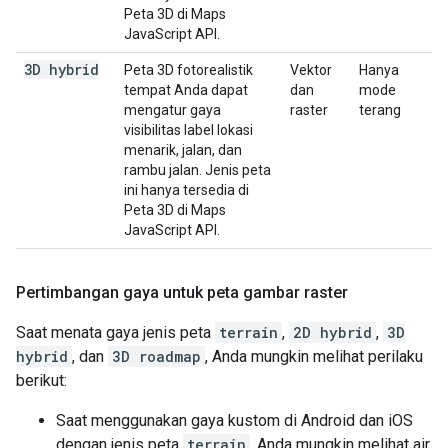
Peta 3D di Maps
JavaScript API.
3D hybrid
Peta 3D fotorealistik
Vektor
Hanya
tempat Anda dapat
dan
mode
mengatur gaya
raster
terang
visibilitas label lokasi
menarik, jalan, dan
rambu jalan. Jenis peta
ini hanya tersedia di
Peta 3D di Maps
JavaScript API.
Pertimbangan gaya untuk peta gambar raster
Saat menata gaya jenis peta
terrain
,
2D hybrid
,
3D
hybrid
, dan
3D roadmap
, Anda mungkin melihat perilaku
berikut:
Saat menggunakan gaya kustom di Android dan iOS
dengan jenis peta
terrain
, Anda mungkin melihat air