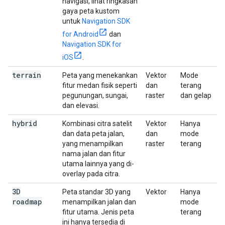
navigasi, lihat ringkasan
gaya peta kustom
untuk
Navigation SDK
for Android
dan
Navigation SDK for
iOS
.
terrain
Peta yang menekankan
Vektor
Mode
fitur medan fisik seperti
dan
terang
pegunungan, sungai,
raster
dan gelap
dan elevasi.
hybrid
Kombinasi citra satelit
Vektor
Hanya
dan data peta jalan,
dan
mode
yang menampilkan
raster
terang
nama jalan dan fitur
utama lainnya yang di-
overlay pada citra.
3D
Peta standar 3D yang
Vektor
Hanya
roadmap
menampilkan jalan dan
mode
fitur utama. Jenis peta
terang
ini hanya tersedia di