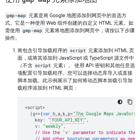
gmp-map
元素是将 Google 地图添加到网页中的首选方
式。它是一种使用 Web 组件创建的自定义 HTML 元素。如
需使用
gmp-map
元素将地图添加到网页中，请按以下步骤
操作。
将包含引导加载程序的
script
元素添加到 HTML 页
面，或将其添加到 JavaScript 或 TypeScript 源文件中
（不含
script
元素）。 使用 API 密钥和其他任意选
项配置引导加载程序。您可以选择动态库导入或直接
脚本加载。此示例展示了如何将动态脚本加载引导加
载程序添加到 HTML 网页：
<
script
(
g
=>{
var
h
,
a
,
k
,
p
=
"The Google Maps JavaScrip
key
:
"
YOUR_API_KEY
"
,
v
:
"weekly"
,
// Use the 'v' parameter to indicate the 
// Add other 
bootstrap parameters
 as need