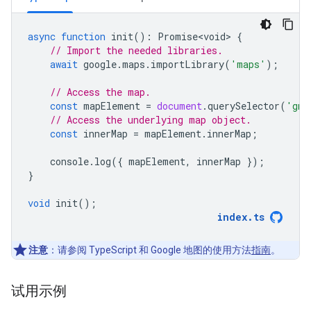
async
function
init
()
:
Promise<void>
{
// Import the needed libraries.
await
google
.
maps
.
importLibrary
(
'maps'
);
// Access the map.
const
mapElement
=
document
.
querySelector
(
'gmp
// Access the underlying map object.
const
innerMap
=
mapElement
.
innerMap
;
console
.
log
({
mapElement
,
innerMap
});
}
void
init
();
index
.
ts
注意
：请参阅 TypeScript 和 Google 地图的使用方法
指南
。
试用示例