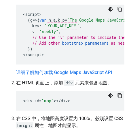
<
script
(
g
=>{
var
h
,
a
,
k
,
p
=
"The Google Maps JavaScrip
key
:
"
YOUR_API_KEY
"
,
v
:
"weekly"
,
// Use the 'v' parameter to indicate the 
// Add other 
bootstrap parameters
 as need
});
<
/script
>
详细了解如何加载 Google Maps JavaScript API
在 HTML 页面上，添加
div
元素来包含地图。
<
div
id
=
"map"
><
/
div
>
在 CSS 中，将地图高度设置为 100%。必须设置 CSS
height
属性，地图才能显示。