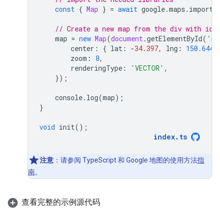
const
{
Map
}
=
await
google
.
maps
.
importL
// Create a new map from the div with id=
map
=
new
Map
(
document
.
getElementById
(
'ma
center
:
{
lat
:
-
34.397
,
lng
:
150.644
zoom
:
8
,
renderingType
:
'VECTOR'
,
});
console
.
log
(
map
);
}
void
init
();
index
.
ts
注意
：请参阅 TypeScript 和 Google 地图的使用方法
指
南
。
查看完整的示例源代码