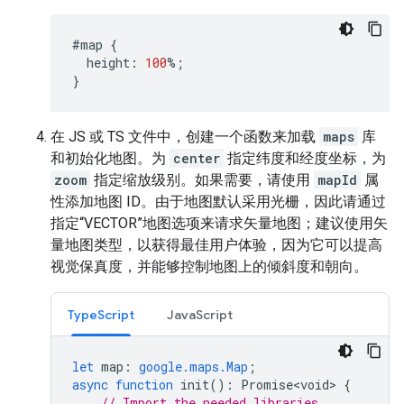
#map
{
height
:
100
%
;
}
在 JS 或 TS 文件中，创建一个函数来加载
maps
库
和初始化地图。为
center
指定纬度和经度坐标，为
zoom
指定缩放级别。如果需要，请使用
mapId
属
性添加地图 ID。由于地图默认采用光栅，因此请通过
指定“VECTOR”地图选项来请求矢量地图；建议使用矢
量地图类型，以获得最佳用户体验，因为它可以提高
视觉保真度，并能够控制地图上的倾斜度和朝向。
TypeScript
JavaScript
let
map
:
google.maps.Map
;
async
function
init
()
:
Promise<void>
{
// Import the needed libraries