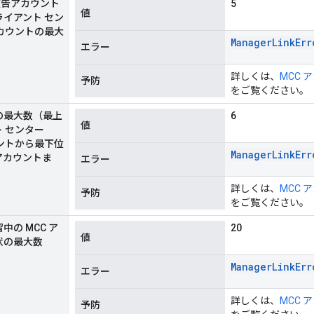
e 広告アカウント
5
値
イアント セン
カウントの最大
Manager
Link
Err
エラー
詳しくは、
MCC
予防
をご覧ください。
の最大数（最上
6
値
 センター
ントから最下位
Manager
Link
Err
告アカウントま
エラー
詳しくは、
MCC
予防
をご覧ください。
の MCC ア
20
値
状の最大数
Manager
Link
Err
エラー
詳しくは、
MCC
予防