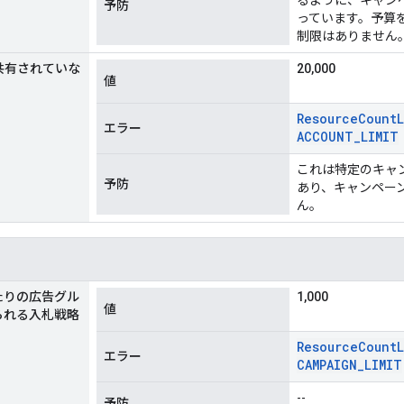
予防
っています。予算
制限はありません
共有されていな
20,000
値
Resource
Count
エラー
ACCOUNT
_
LIMIT
これは特定のキャ
予防
あり、キャンペー
ん。
たりの広告グル
1,000
値
られる入札戦略
Resource
Count
エラー
CAMPAIGN
_
LIMIT
--
予防