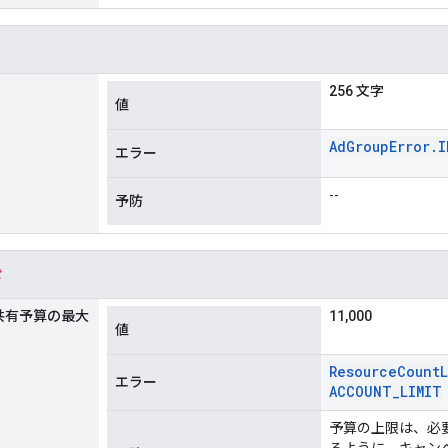
256 文字
値
Ad
Group
Error
.
I
エラー
--
予防
t
共有予算の最大
11,000
値
Resource
Count
エラー
ACCOUNT
_
LIMIT
予算の上限は、必
るように、キャンペー