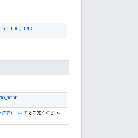
rror
.
TOO
_
LONG
OO
_
WIDE
ト広告について
をご覧ください。