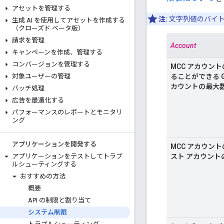
アセットを管理する
注:
文字列値のバイト
生成 AI を使用してアセットを作成する
（クローズド ベータ版）
請求を管理
Account
キャンペーンを作成、管理する
コンバージョンを管理する
MCC アカウン
ることができる G
対象ユーザーの管理
カウントの最大
バッチ処理
広告を最適化する
パフォーマンスのレポートとモニタリ
ング
アプリケーションを開発する
MCC アカウン
スト アカウント
アプリケーションをテストしてトラブ
ルシューティングする
おすすめの方法
概要
API の制限と割り当て
システム制限