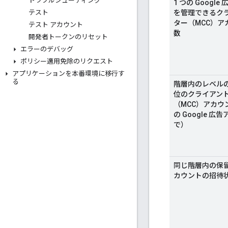
トラブルシューティング
1 つの Googl
を管理できるクラ
テスト
ター（MCC）ア
テスト アカウント
数
開発者トークンのリセット
エラーのデバッグ
ポリシー適用免除のリクエスト
アプリケーションを本番環境に移行す
る
階層内のレベル
位のクライアント
（MCC）アカウ
の Google 広
で）
同じ階層内の保留中
カウントの招待