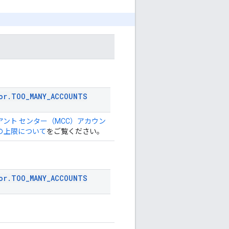
or
.
TOO
_
MANY
_
ACCOUNTS
アント センター（MCC）アカウン
の上限について
をご覧ください。
or
.
TOO
_
MANY
_
ACCOUNTS