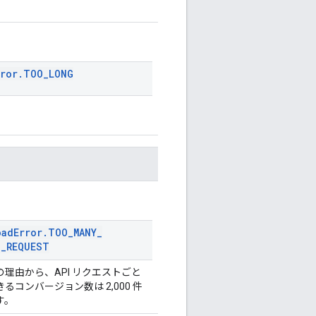
rror
.
TOO
_
LONG
oad
Error
.
TOO
_
MANY
_
N
_
REQUEST
理由から、API リクエストごと
コンバージョン数は 2,000 件
す。