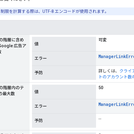
制限を計算する際は、UTF-8 エンコードが使用されます。
トの階層に含め
可変
値
oogle 広告ア
数
Manager
Link
Err
エラー
詳しくは、
クライ
予防
トのアカウント数
トの階層内のテ
50
値
の最大数
Manager
Link
Err
エラー
--
予防