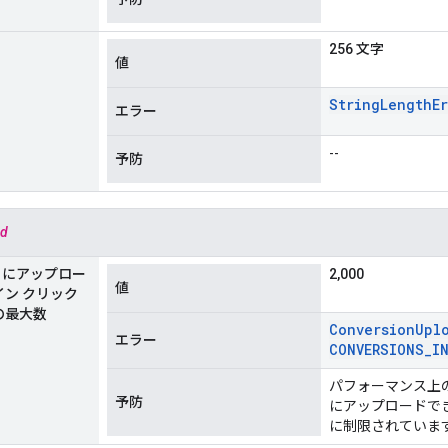
256 文字
値
String
Length
E
エラー
--
予防
ad
ごとにアップロー
2,000
値
ン クリック
の最大数
Conversion
Upl
エラー
CONVERSIONS
_
I
パフォーマンス上の
予防
にアップロードできる
に制限されていま