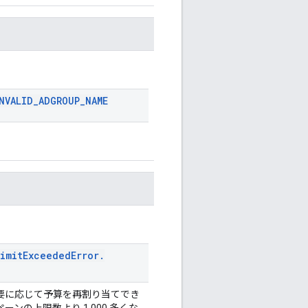
NVALID
_
ADGROUP
_
NAME
Limit
Exceeded
Error
.
要に応じて予算を再割り当てでき
ンの上限数より 1,000 多くな