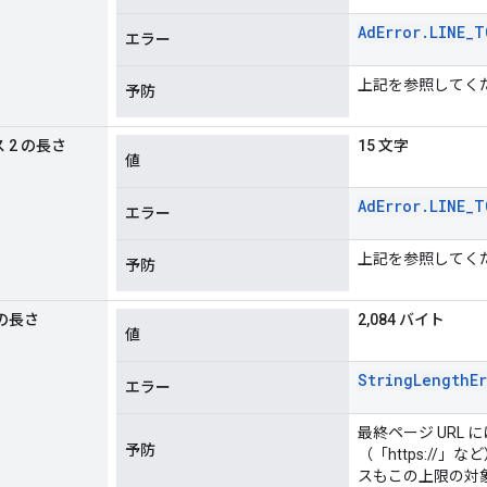
Ad
Error
.
LINE
_
T
エラー
上記を参照してく
予防
 2 の長さ
15 文字
値
Ad
Error
.
LINE
_
T
エラー
上記を参照してく
予防
 の長さ
2,084 バイト
値
String
Length
E
エラー
最終ページ URL
予防
（「https://
スもこの上限の対