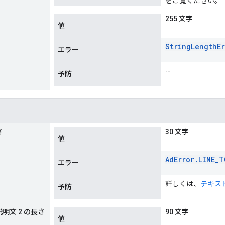
をご覧ください。
255 文字
値
String
Length
E
エラー
--
予防
さ
30 文字
値
Ad
Error
.
LINE
_
T
エラー
詳しくは、
テキス
予防
説明文 2 の長さ
90 文字
値