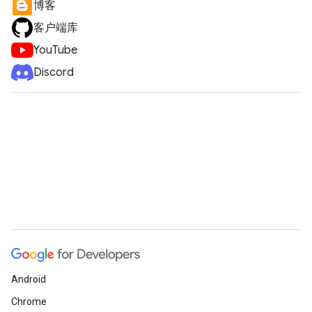
博客
客户端库
YouTube
Discord
Android
Chrome