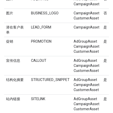
CampaignAsset
图片
BUSINESS_LOGO
CampaignAsset
否
CustomerAsset
潜在客户表
LEAD_FORM
CampaignAsset
是
单
促销
PROMOTION
AdGroupAsset
是
CampaignAsset
CustomerAsset
宣传信息
CALLOUT
AdGroupAsset
是
CampaignAsset
CustomerAsset
结构化摘要
STRUCTURED_SNIPPET
AdGroupAsset
是
CampaignAsset
CustomerAsset
站内链接
SITELINK
AdGroupAsset
是
CampaignAsset
CustomerAsset