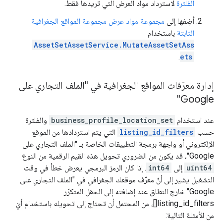
الفلترة
لاسترداد مواد العرض التي تريدها فقط.
أضِفها إلى
مجموعة مواد عرض مجموعة المواقع الجغرافية
الثابتة
باستخدام
AssetSetAssetService.MutateAssetSetAss
.
ets
إدارة معرّفات المواقع الجغرافية في "الملف التجاري على
Google"
عند استخدام
business_profile_location_set
والفلترة
حسب
listing_id_filters
التي يتم استردادها من الموقع
الإلكتروني أو واجهة برمجة التطبيقات الخاصة بـ "الملف التجاري على
Google"، قد يكون من الضروري تحويل هذه القيم الرقمية من النوع
uint64
إلى
int64
. إذا كان الرمز البرمجي يعرض خطأ في وقت
التشغيل يشير إلى أنّ معرّف موقعك الجغرافي في "الملف التجاري على
Google" خارج النطاق عند إضافته إلى الحقل المتكرّر
listing_id_filters[]، من المحتمل أن تحتاج إلى تحويله باستخدام أيّ
من الأمثلة التالية: