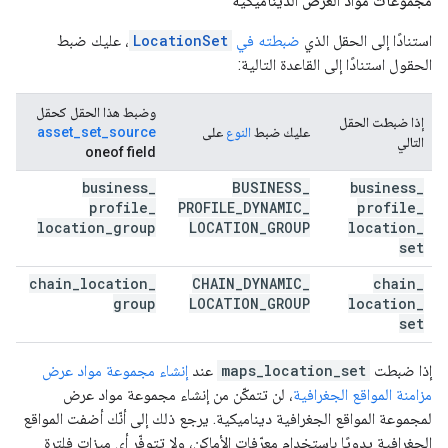
مجموعات مواد العرض الديناميكية
استنادًا إلى الحقل الذي
ضبطته في
LocationSet
، عليك ضبط
الحقول استنادًا إلى القاعدة التالية:
وضبط هذا الحقل كحقل
إذا ضبطت الحقل
عليك ضبط
النوع
على
asset_set_source
التالي
oneof field
business
_
BUSINESS
_
business
_
profile
_
PROFILE
_
DYNAMIC
_
profile
_
location
_
group
LOCATION
_
GROUP
location
_
set
chain
_
location
_
CHAIN
_
DYNAMIC
_
chain
_
group
LOCATION
_
GROUP
location
_
set
إذا ضبطت
maps_location_set
عند
إنشاء مجموعة مواد عرض
مزامنة المواقع الجغرافية
، لن تتمكّن من إنشاء مجموعة مواد عرض
لمجموعة المواقع الجغرافية ديناميكية. يرجع ذلك إلى أنّك أضفت المواقع
الجغرافية يدويًا باستخدام معرّفات الأماكن، ولا تتوفّر أي ميزات فلترة