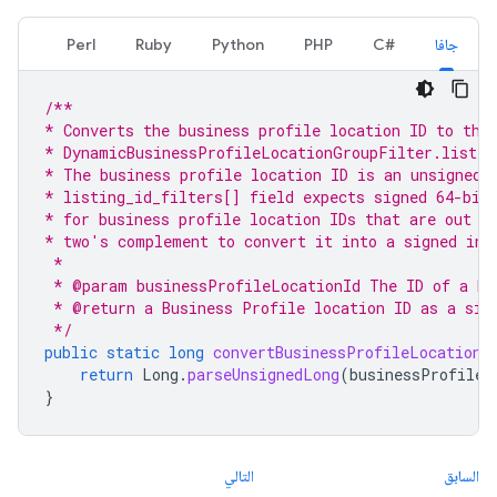
جافا
#C
PHP
Python
Ruby
Perl
/**
* Converts the business profile location ID to the
* DynamicBusinessProfileLocationGroupFilter.listin
* The business profile location ID is an unsigned 
* listing_id_filters[] field expects signed 64-bit
* for business profile location IDs that are out o
* two's complement to convert it into a signed int
 *
 * @param businessProfileLocationId The ID of a Bu
 * @return a Business Profile location ID as a sig
 */
public
static
long
convertBusinessProfileLocationI
return
Long
.
parseUnsignedLong
(
businessProfileL
}
السابق
التالي