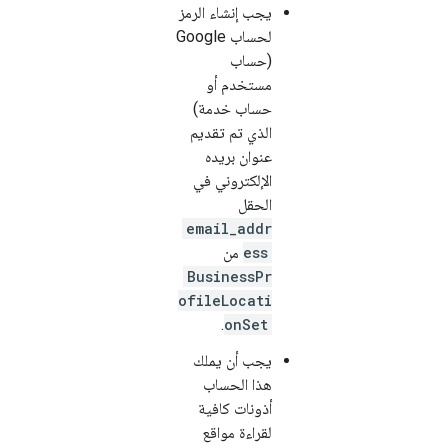
يجب إنشاء الرمز
لحساب Google
(حساب
مستخدم أو
حساب خدمة)
الذي تم تقديم
عنوان بريده
الإلكتروني في
الحقل
email_addr
ess
من
BusinessPr
ofileLocati
.
onSet
يجب أن يملك
هذا الحساب
أذونات كافية
لقراءة مواقع