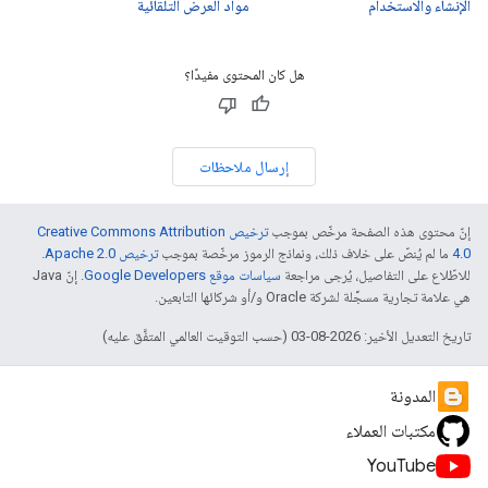
الإنشاء والاستخدام
مواد العرض التلقائية
هل كان المحتوى مفيدًا؟
إرسال ملاحظات
إنّ محتوى هذه الصفحة مرخّص بموجب
ترخيص Creative Commons Attribution
4.0‏
ما لم يُنصّ على خلاف ذلك، ونماذج الرموز مرخّصة بموجب
ترخيص Apache 2.0‏
.
للاطّلاع على التفاصيل، يُرجى مراجعة
سياسات موقع Google Developers‏
. إنّ Java
هي علامة تجارية مسجَّلة لشركة Oracle و/أو شركائها التابعين.
تاريخ التعديل الأخير: 2026-08-03 (حسب التوقيت العالمي المتفَّق عليه)
المدونة
مكتبات العملاء
YouTube