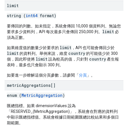
limit
string (
int64
format)
要傳回的列數。如未指定，系統會傳回 10,000 個資料列。無論您
limit
要求多少資料列，API 每次最多只會傳回 250,000 列。
必
須為正數。
limit
如果維度值的數量少於要求的
，API 也可能會傳回少於
limit
country
的資料列。舉例來說，維度
的可能值少於 300
limit
country
個，因此即使將
設為較高的值，只針對
產生報
表時，最多也只會顯示 300 列。
如要進一步瞭解這個分頁參數，請參閱「
分頁
」。
metric
Aggregations[]
enum (
MetricAggregation
)
匯總指標。如果 dimensionValues 設為
「RESERVED_(MetricAggregation)」，系統會在對應的資料列
中顯示匯總指標值。系統會根據日期範圍匯總比較結果和多個日
期範圍。