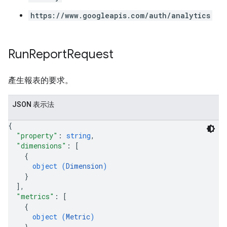
https://www.googleapis.com/auth/analytics
Run
Report
Request
產生報表的要求。
JSON 表示法
{
"property"
: 
string
,
"dimensions"
: 
[
{
object (
Dimension
)
}
]
,
"metrics"
: 
[
{
object (
Metric
)
}