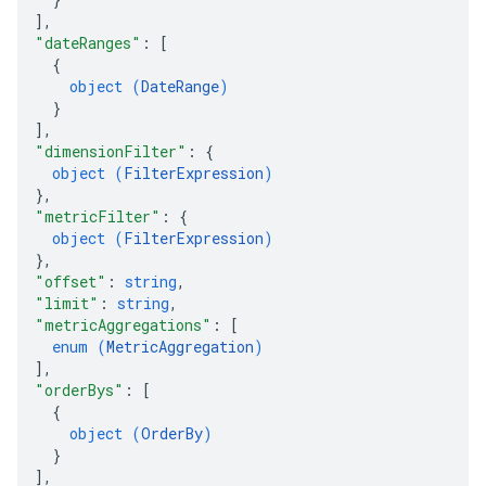
]
,
"dateRanges"
: 
[
{
object (
DateRange
)
}
]
,
"dimensionFilter"
: 
{
object (
FilterExpression
)
}
,
"metricFilter"
: 
{
object (
FilterExpression
)
}
,
"offset"
: 
string
,
"limit"
: 
string
,
"metricAggregations"
: 
[
enum (
MetricAggregation
)
]
,
"orderBys"
: 
[
{
object (
OrderBy
)
}
]
,