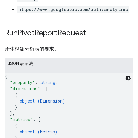
https://www.googleapis.com/auth/analytics
Run
Pivot
Report
Request
產生樞紐分析表的要求。
JSON 表示法
{
"property"
: 
string
,
"dimensions"
: 
[
{
object (
Dimension
)
}
]
,
"metrics"
: 
[
{
object (
Metric
)
}