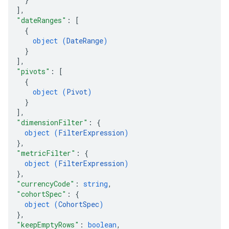
]
,
"dateRanges"
: 
[
{
object (
DateRange
)
}
]
,
"pivots"
: 
[
{
object (
Pivot
)
}
]
,
"dimensionFilter"
: 
{
object (
FilterExpression
)
}
,
"metricFilter"
: 
{
object (
FilterExpression
)
}
,
"currencyCode"
: 
string
,
"cohortSpec"
: 
{
object (
CohortSpec
)
}
,
"keepEmptyRows"
: 
boolean
,