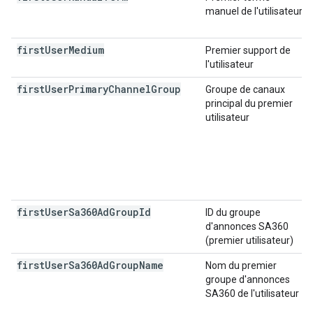
manuel de l'utilisateur
first
User
Medium
Premier support de
l'utilisateur
first
User
Primary
Channel
Group
Groupe de canaux
principal du premier
utilisateur
first
User
Sa360Ad
Group
Id
ID du groupe
d'annonces SA360
(premier utilisateur)
first
User
Sa360Ad
Group
Name
Nom du premier
groupe d'annonces
SA360 de l'utilisateur