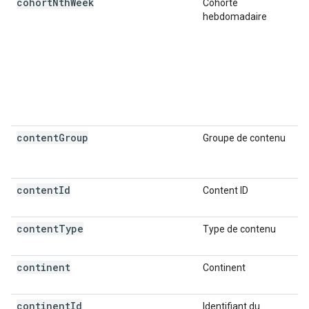
cohort
Nth
Week
Cohorte
hebdomadaire
content
Group
Groupe de contenu
content
Id
Content ID
content
Type
Type de contenu
continent
Continent
continent
Id
Identifiant du