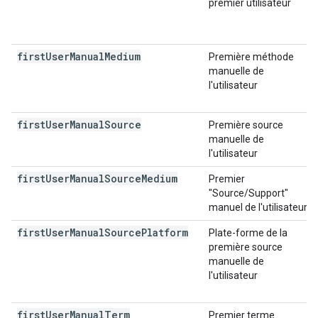
premier utilisateur
first
User
Manual
Medium
Première méthode
manuelle de
l'utilisateur
first
User
Manual
Source
Première source
manuelle de
l'utilisateur
first
User
Manual
Source
Medium
Premier
"Source/Support"
manuel de l'utilisateur
first
User
Manual
Source
Platform
Plate-forme de la
première source
manuelle de
l'utilisateur
first
User
Manual
Term
Premier terme