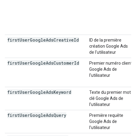
first
User
Google
Ads
Creative
Id
ID de la première
création Google Ads
de l'utilisateur
first
User
Google
Ads
Customer
Id
Premier numéro client
Google Ads de
l'utilisateur
first
User
Google
Ads
Keyword
Texte du premier mot
clé Google Ads de
l'utilisateur
first
User
Google
Ads
Query
Première requête
Google Ads de
l'utilisateur