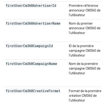
first
User
Cm360Advertiser
Id
Première référence
annonceur CM360 de
l'utilisateur
first
User
Cm360Advertiser
Name
Nom du premier
annonceur CM360 de
l'utilisateur
first
User
Cm360Campaign
Id
ID de la première
campagne CM360 de
l'utilisateur
first
User
Cm360Campaign
Name
Nom de la première
campagne CM360 de
l'utilisateur
first
User
Cm360Creative
Format
Format de la première
création CM360 de
l'utilisateur