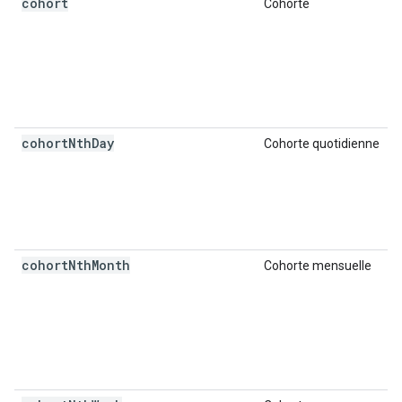
cohort
Cohorte
cohort
Nth
Day
Cohorte quotidienne
cohort
Nth
Month
Cohorte mensuelle