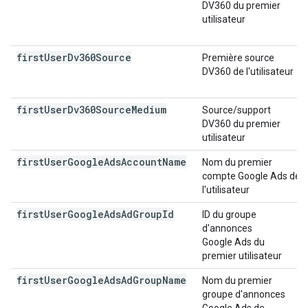
DV360 du premier
utilisateur
first
User
Dv360Source
Première source
DV360 de l'utilisateur
first
User
Dv360Source
Medium
Source/support
DV360 du premier
utilisateur
first
User
Google
Ads
Account
Name
Nom du premier
compte Google Ads de
l'utilisateur
first
User
Google
Ads
Ad
Group
Id
ID du groupe
d'annonces
Google Ads du
premier utilisateur
first
User
Google
Ads
Ad
Group
Name
Nom du premier
groupe d'annonces