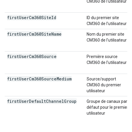
CM360 de l'utilisateur
first
User
Cm360Site
Id
ID du premier site
CM360 de l'utilisateur
first
User
Cm360Site
Name
Nom du premier site
CM360 de l'utilisateur
first
User
Cm360Source
Première source
CM360 de l'utilisateur
first
User
Cm360Source
Medium
Source/support
CM360 du premier
utilisateur
first
User
Default
Channel
Group
Groupe de canaux par
défaut pour le premier
utilisateur