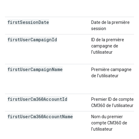
first
Session
Date
Date de la première
session
first
User
Campaign
Id
ID de la première
campagne de
l'utilisateur
first
User
Campaign
Name
Première campagne
de l'utilisateur
first
User
Cm360Account
Id
Premier ID de compte
CM360 de l'utilisateur
first
User
Cm360Account
Name
Nom du premier
compte CM360 de
l'utilisateur