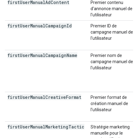
first
User
Manual
Ad
Content
Premier contenu
d'annonce manuel de
l'utilisateur
first
User
Manual
Campaign
Id
Premier ID de
campagne manuel de
l'utilisateur
first
User
Manual
Campaign
Name
Premier nom de
campagne manuel de
l'utilisateur
first
User
Manual
Creative
Format
Premier format de
création manuel de
l'utilisateur
first
User
Manual
Marketing
Tactic
Stratégie marketing
manuelle pour le