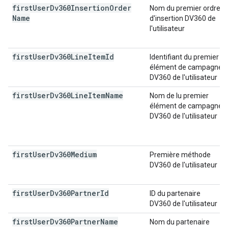
first
User
Dv360Insertion
Order
Nom du premier ordre
Name
d'insertion DV360 de
l'utilisateur
first
User
Dv360Line
Item
Id
Identifiant du premier
élément de campagne
DV360 de l'utilisateur
first
User
Dv360Line
Item
Name
Nom de lu premier
élément de campagne
DV360 de l'utilisateur
first
User
Dv360Medium
Première méthode
DV360 de l'utilisateur
first
User
Dv360Partner
Id
ID du partenaire
DV360 de l'utilisateur
first
User
Dv360Partner
Name
Nom du partenaire