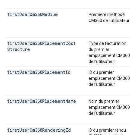
first
User
Cm360Medium
Première méthode
CM360 de l'utilisateur
first
User
Cm360Placement
Cost
Type de facturation
Structure
du premier
emplacement CM360
de l'utilisateur
first
User
Cm360Placement
Id
ID du premier
emplacement CM360
de l'utilisateur
first
User
Cm360Placement
Name
Nom du premier
emplacement CM360
de l'utilisateur
first
User
Cm360Rendering
Id
ID du premier rendu