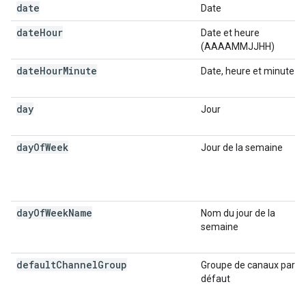
date
Date
date
Hour
Date et heure
(AAAAMMJJHH)
date
Hour
Minute
Date, heure et minute
day
Jour
day
Of
Week
Jour de la semaine
day
Of
Week
Name
Nom du jour de la
semaine
default
Channel
Group
Groupe de canaux par
défaut