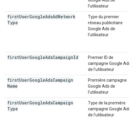
Google Ads de
l'utilisateur
first
User
Google
Ads
Ad
Network
Type du premier
Type
réseau publicitaire
Google Ads de
l'utilisateur
first
User
Google
Ads
Campaign
Id
Premier ID de
campagne Google Ads
de l'utilisateur
first
User
Google
Ads
Campaign
Première campagne
Name
Google Ads de
l'utilisateur
first
User
Google
Ads
Campaign
Type de la première
Type
campagne Google Ads
de l'utilisateur