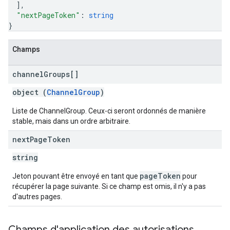
]
,
"nextPageToken"
: 
string
}
Champs
channel
Groups[]
object (
ChannelGroup
)
Liste de ChannelGroup. Ceux-ci seront ordonnés de manière
stable, mais dans un ordre arbitraire.
next
Page
Token
string
pageToken
Jeton pouvant être envoyé en tant que
pour
récupérer la page suivante. Si ce champ est omis, il n'y a pas
d'autres pages.
Champs d'application des autorisations