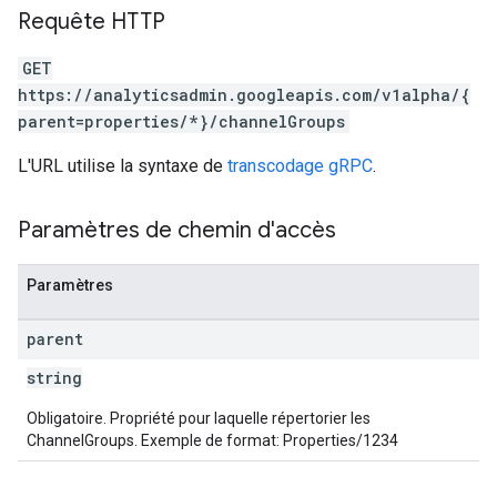
Requête HTTP
GET
https://analyticsadmin.googleapis.com/v1alpha/{
parent=properties/*}/channelGroups
L'URL utilise la syntaxe de
transcodage gRPC
.
les
Paramètres de chemin d'accès
rotocolSecrets
kConversionValueSchema
LinkProposals
Paramètres
Links
parent
string
Obligatoire. Propriété pour laquelle répertorier les
ChannelGroups. Exemple de format: Properties/1234